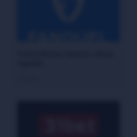
FanDuel Reseña, Opiniones y Bonos
regulados
10/12/2024