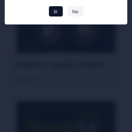
Sí
No
Dónde hacer apuestas con Bitcoin
28/08/2024