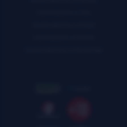
Casas de apuestas con Yape
Apuestas deportivas con Paypal
Casas de apuestas con Hal Cash
Apuestas deportivas con Mercado Pago