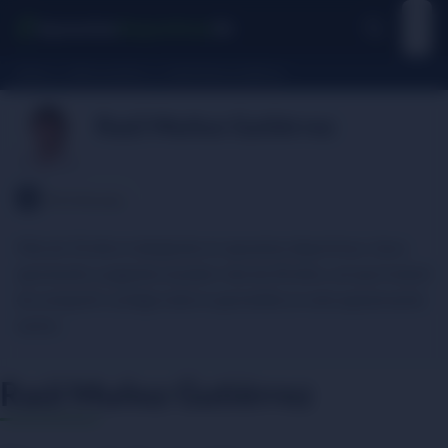
Home
Sobre nosotros
Raúl Muñoz Gutiérrez
Raúl Muñoz Gutiérrez
81 Artículos
Más de 10 años trabajando en apuestas deportivas. Llevo
apostando y jugando al poker más de 20 años, así que trataré
de compartir contigo todo lo aprendido en este apasionante
sector.
Raúl Muñoz Gutiérrez