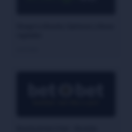
Shangri La Reseña, Opiniones y Bonos
regulados
01/07/2024
Reseña de bet O bet – Revisión