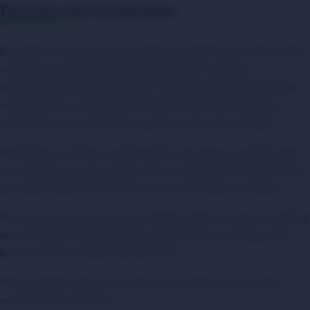
Director de Contenidos
Expongo las características positivas y negativas más destacadas
de cada casa de apuestas en España al haber probado
personalmente cada una de ellas. Además, me gusta informarme
sobre todas las novedades del sector, funciones de apuesta y
tendencias para que nuestras apuestas sean más rentables.
Mi objetivo es ofrecer la información más rigurosa posible sobre
un operador para que puedas tomar una decisión fundamentada
y no dejarte guiar por lo primero que se te venga a la cabeza.
Mi casa de apuestas favorita es Bet365 debido a su gran amplitud
de mercados y las modalidades deportivas que más sigo son el
boxeo, la UFC y el fútbol internacional.
Ante cualquier duda o consulta que me quieras hacer, estaré
encantado de atenderte.