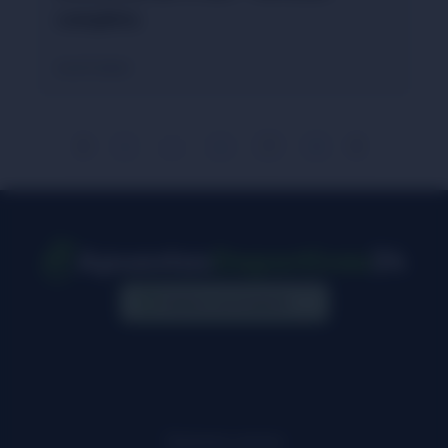
completa
01/07/2024
1
…
6
7
8
Casinos con Licencia
Quienes somos