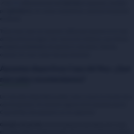
📌 En
Paf,
utiliza la función de
Cash Out
en apuestas y también
por
goleadores
, con cuotas competitivas y opciones de apuesta
en directo.
Todas estas casas son opciones válidas para apostar en la Copa
del Rey de forma segura. Son marcas de confianza y que ofrecen
múltiples posibilidades de apuesta (o mercados). Además,
cuentan con unas cuotas más que atractivas.
Apuestas deportivas Copa del Rey
: ¿Qué
mercados recomendamos?
Los mercados disponibles pueden variar un poco en función de la
casa de apuestas. No obstante, algunas de las apuestas para la
Copa del Rey más populares son las siguientes:
Ganador del partido
: esta es la apuesta más clásica, por lo que
está disponible en todas las webs. Se trata de acertar qué equipo