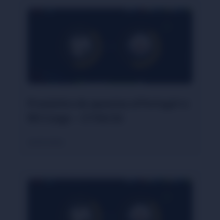
Pronóstico de apuestas al Portugal vs
RD Congo – 17/06/26
26/05/2026