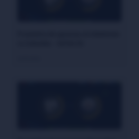
Pronóstico de apuestas al Uzbekistán
vs Colombia – 18/06/26
26/05/2026