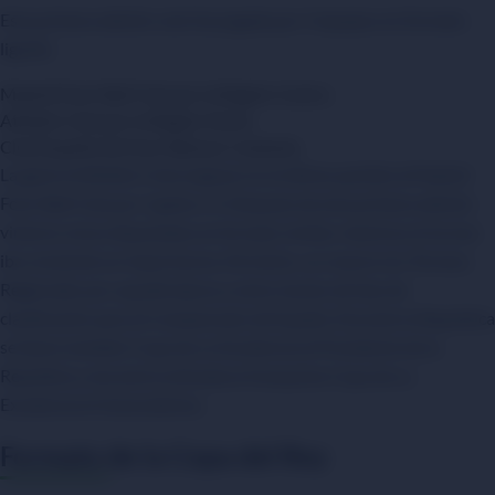
Esta primera edición solo fue jugada por 3 equipos en formato
liguilla:
Madrid Foot-Ball Club por la Región Centro
Athletic Club por la Región Norte
Club Español de Foot-Ball por Cataluña
La ganó el Athletic Club al ganar en el último partido al Madrid
Foot-Ball Club por 2 goles a 3. Después de esta primera edición
vinieron otras disputadas en formato similar, mientras el torneo
iba creciendo en importancia. De hecho, se crearon los Torneos
Regionales por aquella época y estos hacían de fase de
clasificación para el Campeonato de España. Durante la República
se llamo también Copa de su Excelencia el Presidente de la
República y durante la dictadura franquista Copa de su
Excelencia el Generalísimo.
Formato de la Copa del Rey