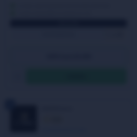
La mejor app de apuestas del mercado americano
Cuotas insuperables en eventos en vivo
Bonus Code
APUESTASDEP1000
Copiar
100% hasta $1,000
OFERTA
BetMGM Sports
4.5/5
Leer BetMGM Sports reseña