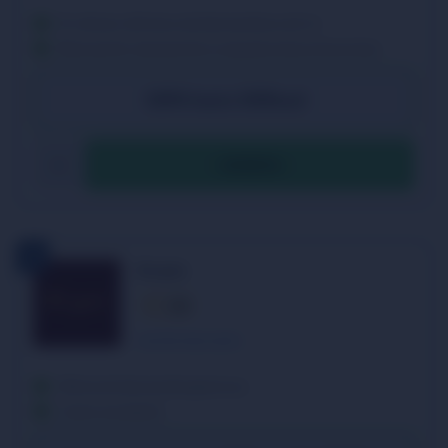
El rollover del bono de bienvenida es de 1x
Renovación semanal de su esquema de promociones
100% hasta 1000usd
OFERTA
Borgata
4/5
Leer Borgata reseña
Oferta de bienvenida generosa
Casino excelente