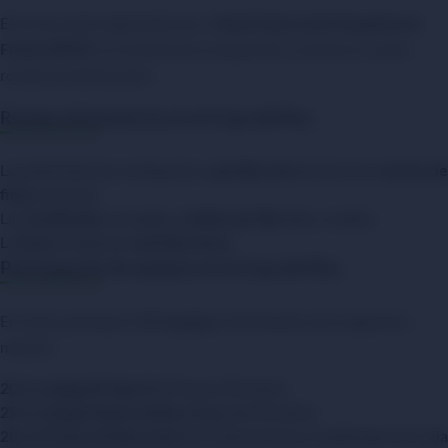
El torneo está organizado por la
Real Federación Española de
Fútbol (RFEF)
y el sistema de competición consiste en varias
rondas de eliminación:
Rondas eliminatorias
en la Copa del Rey
Las eliminatorias se disputan a
partido único
hasta los
cuartos de
final
, inclusive.
Las
semifinales
se juegan a
doble partido
(ida y vuelta).
La
final
se disputa a
partido único
.
Participación de equipos
en la Copa del Rey
En total, participan
115 equipos
, distribuidos de la siguiente
manera:
20
de
LaLiga EA Sports
(Primera División).
22
de
LaLiga Hypermotion
(Segunda División).
28
de
Primera Federación
(los siete primeros clasificados de cada