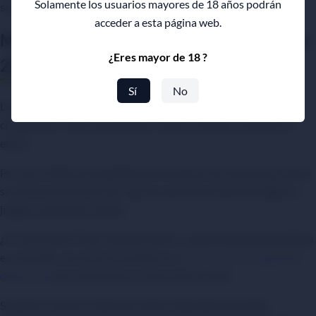
Solamente los usuarios mayores de 18 años podrán
sección
guías y consejos para ganar dinero con las apuestas
.
acceder a esta página web.
Mejores bonos de apuestas Copa del Rey
¿Eres mayor de 18 ?
2026
Sí
No
La Copa del Rey es un torneo estacional, ya que el grueso de la
competición, salvo las primeras rondas y la final, se celebra en
enero.
Por eso, a falta de competiciones europeas, las casas de apuestas
se centran en los torneos coperos que en la mayoría de ligas se
juegan a principios de año.
¿Y cómo hacen? Pues sacando bonos y supercuotas para partidos
en concreto, así como renovando sus
promociones de apuestas
deportivas
por el inicio de un nuevo año natural.
Si quieres conocer todas las cuotas mejoradas que están