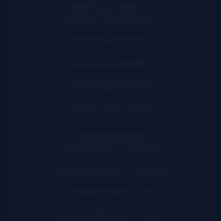
Competiciones deportivas
Apuestas Champions League
Apuestas Giro de Italia
Apuestas Kings League
Apuestas Segunda División
Apuestas Vuelta a España
Métodos de Pagos
Casas de apuestas con Naranja X
Apuestas deportivas con Astropay
Casas de apuestas con Yape
Apuestas deportivas con Paypal