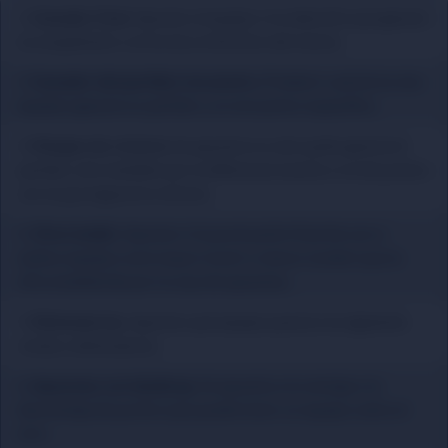
1.
Ganador final
. Apostar al equipo o la selección que ganará
la competición o el torneo al término del mismo.
2.
Ganador del partido/ encuentro
. Predecir cuál de los dos
equipos ganará un partido o un encuentro específico.
3.
Margen de victoria
. Se apuesta no solo quién ganará el
partido, sino también por la diferencia exacta o no de puntos
con la que logrará la victoria.
4.
Over/under.
Apostar si la puntuación final de uno o
ambos equipos será mayor (over) o menor (under) que la
cifra establecida por la casa de apuestas.
5.
Eliminatorias
. Apostar qué equipo pasará a la siguiente
ronda o eliminatoria.
6.
Apuestas con hándicap
. Se apuesta a la ventaja o la
desventaja de puntos que puede tener un equipo sobre el
otro.