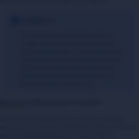
frecuentemente está relacionado con una
valuebet
.
CONSEJO
Un consejo MUY importante que comparto
contigo: en Estados Unidos añaden al equipo
visitante en primer lugar y al local a continuación.
Cerciórate de quién juega como local y quién de
visitante a la hora de apostar, ya que yo soy el
primero que me confundí en este sentido y no
quiero que caigas en el mismo error.
Apuestas a si habrá prórroga en el partido
¿Habrá prórroga en este partido? Como hemos comentado
anteriormente, hay casas de apuestas que ofrecen un pronóstico
sobre la continuidad del partido con una prórroga o no.