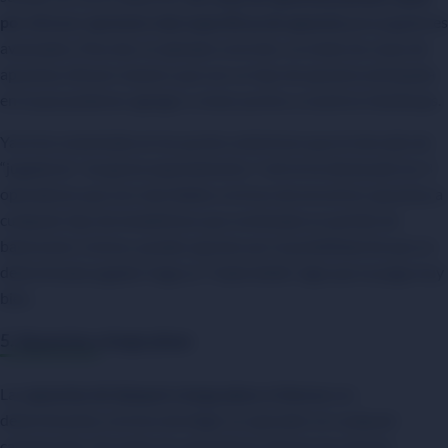
por ofrecer opciones más específicas de apuesta
para jugadores
avanzados. Para dar un ejemplo concreto, no todas las casas de
apuestas ofrecen
teasers
, que son un tipo de apuesta anticipada
en la que podemos agregar y restar puntos a nuestros hándicaps.
Ya te he comentado en los puntos anteriores que el mercado de
“jugadores” me gusta especialmente. Y ahí te he destacado los 3
operadores que son más fiables a la hora de encontrar apuestas a
cualquier tipo de estadísticas que contempla un partido de
baloncesto. Incluso, puedes apostar por la posibilidad de que un
determinado jugador haga un “triple doble”, algo que se paga muy
bien.
5. Apuestas a largo plazo
Las
apuestas de básquet a largo plazo
o futuras
son
determinantes a la hora de elegir un operador en cualquier
campeonato. No todos los operadores ofrecen las mismas