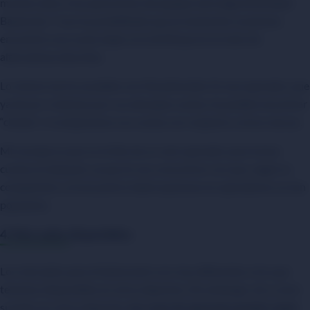
muchos años a los patrocinios de equipos de la liga ACB (Saski
Baskonia). Y eso ha posibilitado que en bastantes ocasiones
encuentre una cuota mejor en la ACB que en el resto de
alternativas descritas.
Lo mismo me ha sucedido con Marathonbet. En ese operador, que
ya de por sí destaca por sus elevadas cuotas, he podido encontrar
“chollos” si comparamos sus cuotas con respecto a otras marcas.
Mi consejo es que no te fíes de un solo operador para tomar
cuotas en básquet, ya que te vas a encontrar con que, según la
competición y el encuentro habrá opciones en operadores no tan
populares.
4. Mercados disponibles
Los mercados para el baloncesto son muy diferentes a los que
tenemos disponibles en otros deportes. Sin embargo, tal y como
sucede con otros deportes,
las casas de apuestas pueden optar