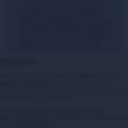
Si el resultado es 84-90 a favor del Boston, el
resultado en el hándicap sería 6 puntos de
diferencia y fallaría mi apuesta por medio punto.
Si el resultado es de 84-92 a favor de Boston, la
apuesta sería victoriosa porque el resultado con
hándicap superaría la línea de -6,5 puntos.
Apuestas totales
Es la
apuesta a la suma de los puntos conseguidos por los dos
equipos al final del partido
. Las casas de apuestas suelen
establecer dos pronósticos: al final de los cuatro cuartos y al final
de la prórroga (en caso de que exista).
En un determinado partido se establece un número
determinado de puntos y se apuesta sobre esa cantidad (over)
y por debajo de ella (under).