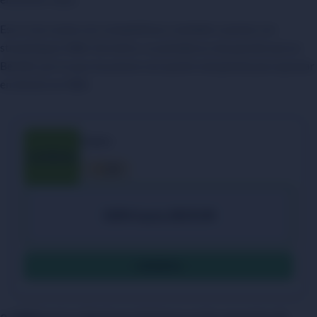
Eso sí, las cuotas son competitivas y también cuentan con
streaming en NBA. De hecho, su pantalla es más grande que en
Bet365, por lo que me parece una opción estupenda para apostar
en directo en NBA.
Codere
5
/5
100% hasta 200 EUR
OFERTA