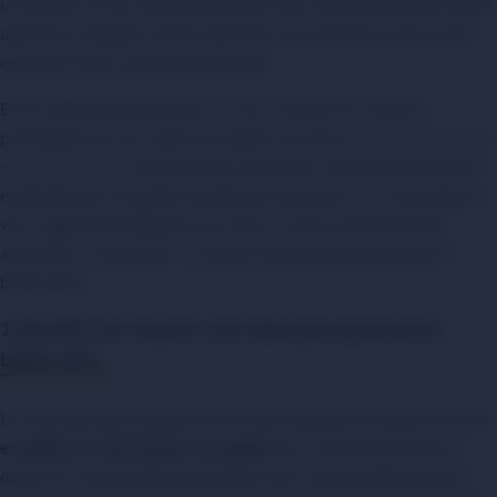
un listado con las casas de apuestas más convenientes para hacer
apuestas a básquet. Presta atención a los detalles porque cada
operador tiene sus particularidades.
En los siguientes apartados, te voy a resumir los motivos
principales por los cuáles me quedo con estas 3
casas de apuestas
online en España
para apostar en básquet. Mi operador favorito
es Bet365 por la amplia variedad de mercados y su
streaming
en
vivo, seguido de 888sport por tener un bono de bienvenida
asequible y Codere por su sección de apuestas especiales en
baloncesto.
1. Bet365 y los mejores mercados para apuestas de
baloncesto
Un mercado que me gusta mucho para apostar en basket es el de
estadísticas individuales de jugadores
. Y en Bet365 te dan la
opción en cada partido de escoger entre varios jugadores para