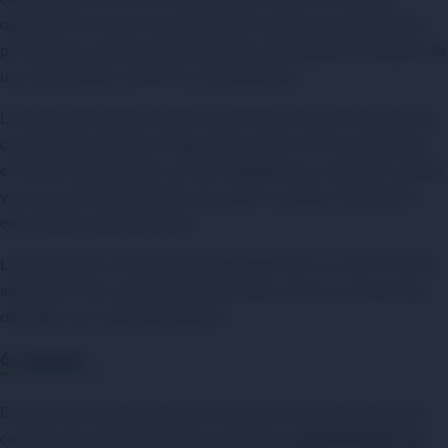
opciones. Por eso, es muy importante reparar en este detalle si,
por ejemplo, queremos hacer apuestas anticipadas al campeón de
una competición, al MVP o al
rookie
del año.
Lo interesante que encuentro en este tipo de apuesta es que, las
cuotas de las apuestas a largo plazo suelen ser muy cambiantes
en función del operador. Lo más inteligente es no apostar cuando
ya se ve que hay un favorito muy claro o cuando un equipo ha
encarrilado una eliminatoria.
La anticipación en la apertura de las apuestas es crucial. Trata de
anticiparte a las variaciones de mercado y eso te va a hacer que
obtengas una cuota más elevada.
6. Cashout
Esta característica es una de las más importantes para quienes
cuentan con experiencia en las apuestas. La
posibilidad de una