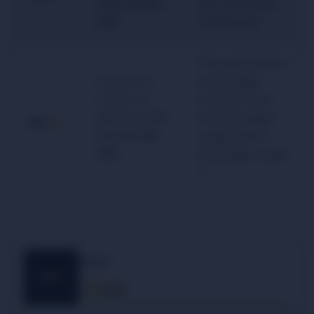
USD a 50.000
que ya apuestan
USD
cada semana
Promoción ligada a
Champion’s
grandes ligas
Combo con
europeas como
apuestas gratis
Premier League,
de hasta
100
LaLiga, Serie A,
USD
Bundesliga y Ligue
1
Melbet
4.5
/5