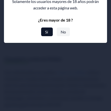
Solamente los usuarios mayores de 18 años podrán
4
/5
acceder a esta página web.
100% hasta EUR 100
¿Eres mayor de 18 ?
Sí
No
OFERTA
Champion’s combo de Melbet
Ya lo mencionamos en nuestra
reseña de Melbet
, el bono
Champion’s Combo
ofrece una gran cantidad de premios
entre los que incluye apuestas gratis. Si bien lo más llamativo
de esta promoción son los celulares, consolas de
videojuegos, auriculares y
smartwatch
, también se otorgan
apuestas gratis de hasta 100 USD.