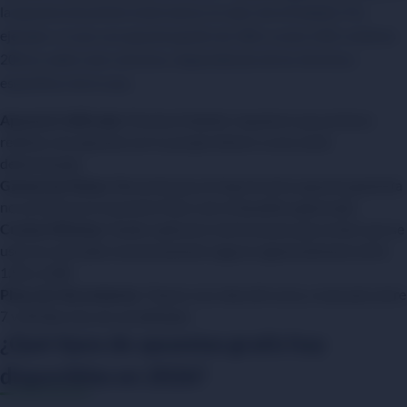
la apuesta (el premio total menos el valor de la freebet). Por
ejemplo, si usas una apuesta gratis de 10€ a cuota 3.00, recibirás
20€ en saldo real o de bono, dependiendo de los términos
específicos de la casa.
Apuesta Calificada
: Muchas freebets requieren que primero
realices una apuesta con tu propio dinero a una cuota
determinada.
Ganancias Netas
: Recuerda que el importe de la apuesta gratuita
no se incluye en el premio final, solo el beneficio generado.
Cuotas Mínimas
: Suelen aplicarse restricciones para evitar que se
usen en mercados excesivamente seguros (generalmente entre
1.50 y 2.00).
Plazo de Vencimiento
: Tienen una vida útil corta, a menudo entre
7 y 30 días tras ser acreditadas.
¿Qué tipos de apuestas gratis hay
disponibles en 2026?