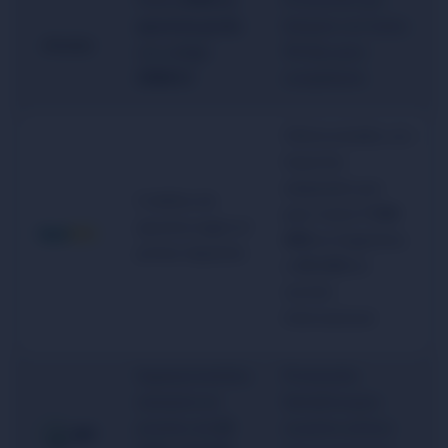
apuestas gratis
bloques con hasta
con código
90 días para
ZBBES3
completarla
Oferta estable, con
importes
adaptados por
Créditos de
país: hasta
7.500
apuesta según el
ARS
en Argentina
primer depósito
o
30 USD
en
versión
internacional
Superpronóstico
Promoción
semanal con
llamativa para
premios de
20
usuarios activos