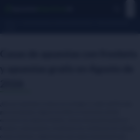
Home
Casas de apuestas con bonos de bienvenida
Bonos de Apuestas
Gratis
Casas de apuestas con freebets
y apuestas gratis en Agosto de
2026
¿Buscas maximizar tu banca sin arriesgar tu saldo real? En esta
guía actualizada a Agosto de 2026, te mostramos dónde
encontrar las mejores freebets y bonos de apuestas gratis en
España y Latinoamérica. Analizamos las condiciones de rollover,
cuotas mínimas y vigencia para que sepas exactamente qué