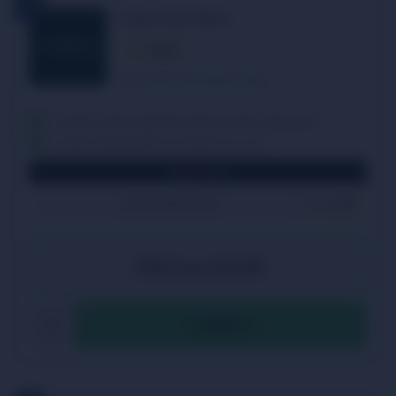
Caesars Sportsbook
4.5/5
Leer Caesars Sportsbook reseña
La mejor app de apuestas del mercado americano
Cuotas insuperables en eventos en vivo
Bonus Code
APUESTASDEP1000
Copiar
100% hasta $1,000
OFERTA