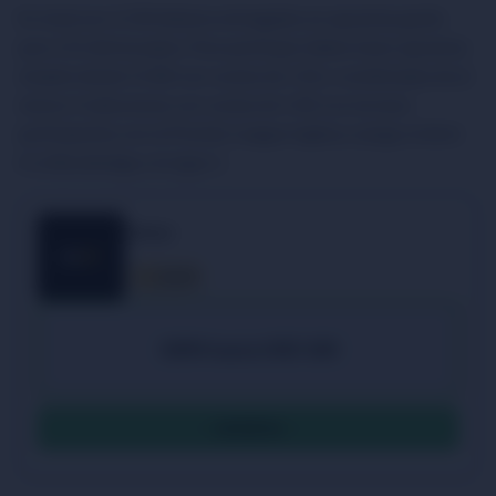
En total son 2.150 dólares entregados en apuestas gratis
para 115 afortunados. Para participar debes hacer apuestas
simples desde 3 USD con cuotas de 1.50, o combinadas de al
menos 2 selecciones con cuotas de 1.40. Los torneos
participantes son la Premier League inglesa, LaLiga, la Serie
A, la Bundesliga y la Ligue 1.
Melbet
4.5
/5
100% hasta USD 100
OFERTA