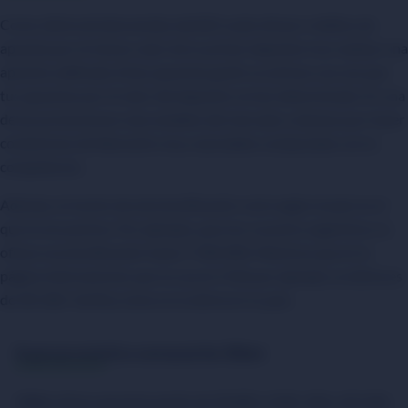
Como oferta de bienvenida, bet365 suele ofrecer créditos de
apuesta por el mismo valor de tu primer depósito tras realizar una
apuesta calificada. Estas apuestas gratis se activan una vez que
tus apuestas por el valor del depósito se han determinado. Es una
de las promociones más estables del mercado y destaca por tener
condiciones de liberación muy razonables comparadas con la
competencia.
Además, el monto de esta bonificación varía según el país en el
que te encuentres. Por ejemplo, para los usuarios argentinos se
ofrece una bonificación hasta 7.500 ARS. Mientras que en la
página internacional, que se usa en Chile por ejemplo, la oferta es
de 30 USD. Verifica cómo es la oferta en tu país.
Superpronóstico semanal de 20bet
20Bet ofrece apuestas gratis de 50.000, 2.500, 100 y 20 USD,