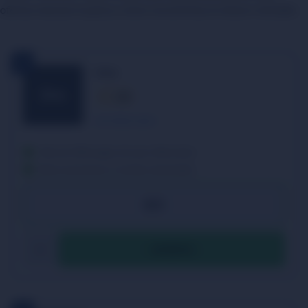
ofertas merecen la pena y cómo convertirlas en dinero retirable.
Stake
4/5
Leer Stake reseña
Más de 500 juegos de azar diferentes
Bono exclusivos y sorteos semanales
$25
OFERTA