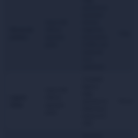
apuestas en
la primera
Hasta 100
división
Heroes de
USD en
Argentina
7 días
primera
apuestas
de al menos
gratis
2 USD y con
cuotas de
1.5 o
superiores
Complete
logros y
Hasta 100
haga
Legend
USD en
apuestas en
72 horas
Mode
apuestas
fútbol de al
gratis
menos 2.57
USD.
Apuestas