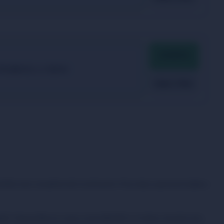
OFERTA
70.000 GC y 7,00 SC
Saber Más
ntilla más completa del continente. Muy lejos aparecen
Lens
y
ros”
, disponible en casas como Bet365 o Codere, donde Lens,