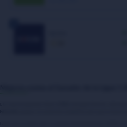
Sportzino
4/5
Mejores cuotas al
Ganador
de la
Ligue 1
2
Las casas de apuestas sitúan al
PSG
como gran favorito, reforzad
Marsella
, equipos con potencial competitivo pero que lo tienen m
Dado que no existe valor en apostar directamente por el PSG, la 