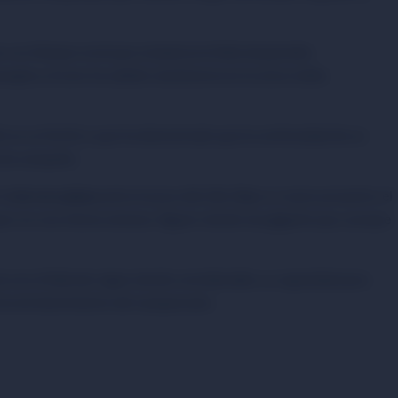
s a un bloque coral que compensa la falta de grandes
asajera, el Lens ha sabido mantenerse en la zona noble,
lis es un fortín) y que ha demostrado que la continuidad de un
esta campaña.
 la
tercera plaza
ante el acoso del Lille. Bajo su nuevo proyecto, el
peor en una misma semana. Siguen siendo ese gigante que, aunque
a con el liderato sigue siendo considerable, su capacidad para
 de entretenimiento del campeonato.