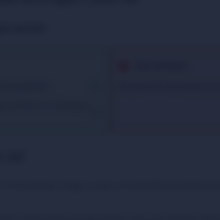
da: bet365
Desventajas
la competición.
Durante el fin de semana, las
r sin PSG” y el “Terminará
5-26?
o 11 de las últimas 13 ligas y contar con la plantilla más potente d
meros”, donde entran en juego equipos como Lens, Marsella, Lille, 