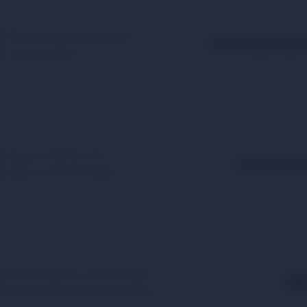
Oferta de bienvenida generosa
Haz una apuesta por
Casino excelente
App para Android y iOS
Mejor operado
Legal en más de 40 estados
Ideal para apostar al fútbol español
100
Han ampliado mercados especiales