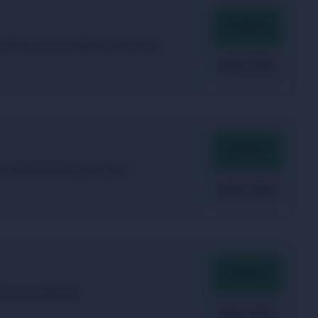
OFERTA
 $20 y recibe $100 en free-bets
Saber Más
OFERTA
r de Daily Fantasy Sports
Saber Más
OFERTA
% hasta 200 EUR
Saber Más