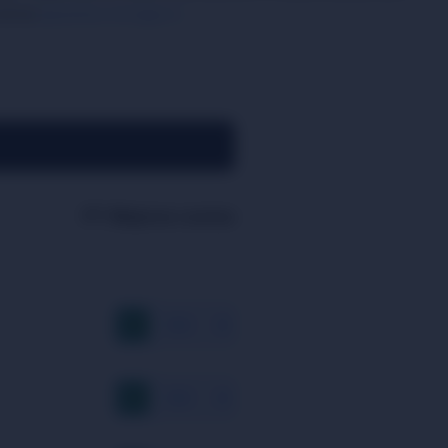
de las
apuestas a la Ligue 1
.