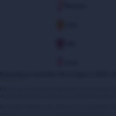
Favoritos a
Ganador
de la
Ligue 1
2025-2
PSG
: Es el gran dominador de la liga francesa. Ha conquistado 11
Además, llega reforzado tras proclamarse campeón de Europa la ca
No comenzó la liga de la mejor manera pero ya ha recuperado el li
aunque las cuotas son prácticamente testimoniales debido a su sol