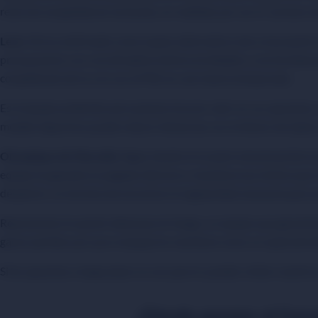
resto de competidores luchando, en realidad, por ser el “primero d
Lens
: Se ha confirmado como la gran alternativa real y el proyect
presupuestos con una disciplina táctica envidiable y una fortaleza
compitiendo de tú a tú con el PSG en casi toda la temporada.
Es el equipo preferido para quienes buscan valor en sus apuestas; 
modelo deportivo puede reducir distancias con el dinero de Qatar
Olympique de Marsella
: Sigue siendo el corazón emocional de la
equipo ha ganado en pegada ofensiva y mantiene esa mística que s
despierto, no termina de encontrar la regularidad necesaria para as
Representan la opción ideal para el riesgo; un equipo que garantiz
ganar partidos por puro empuje los mantiene como un aspirante f
Si las apuestas a largo plazo no son para ti, puedes visitar nuestro
¿Dónde apostar al
Gana