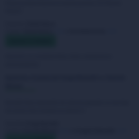
Mazza ya tiene historia en eventos previos (“El Tiburón
Mazza”).
Favorito:
Tomás Mazza
.
Cuotas:
Tomás Mazza
:
1.55
vs
Gerónimo Arias
:
2.30
Apostar en Melbet
Atención a su condición física, ritmo, resistencia en
entrenamientos.
Apuestas a la pelea de
Grego Rossello vs. Goncho
Banzas
Rossello tiene reputación de veterano ganador en este tipo
de eventos (fue campeón en edición I).
Favorito:
Grego Rossello
.
Cuotas:
Gonzalo Banzas
:
2.05
vs
Gregorio Rossello
:
1.70