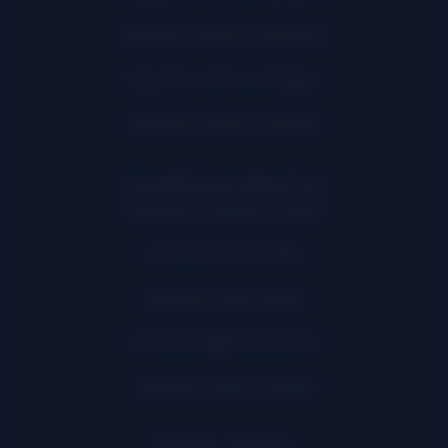
Apuestas online en Nicaragua
Apuestas online en Uruguay
Apuestas online en Panamá
Competiciones deportivas
Apuestas Champions League
Apuestas Giro de Italia
Apuestas Kings League
Apuestas Segunda División
Apuestas Vuelta a España
Métodos de Pagos