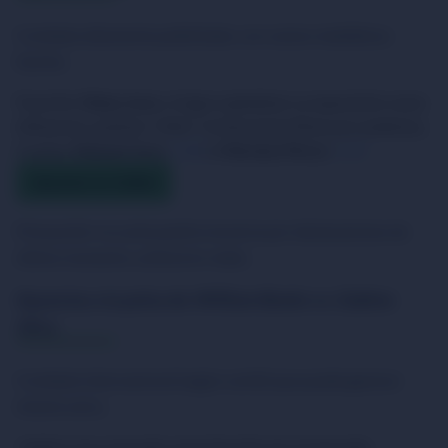
Combate altamente publicitado, con careos mediáticos
fuertes.
Favorito:
Manu Jove
, si logra capitalizar su exposición como
influencer; podrían “inflar” la línea hacia Pérez por polémica.
Cuotas:
Manuel Jove
:
1.68
vs
Mariano Pérez
:
2.10
Apostar en 1xBet
Precaución: la cuota podría moverse por declaraciones de
último momento, actitud en redes.
Apuestas a la pelea de
William Banks vs. Gabino
Silva
Combate internacional (según cartel) que puede generar
interés extra.
Gabino muy marcado como favorito por el mercado.