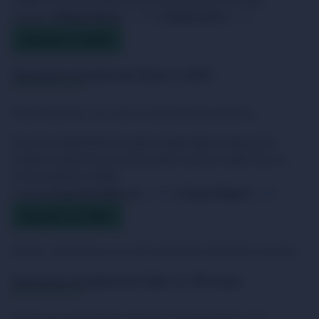
Cuotas:
William Banks
:
2.95
vs
Gabino Silva
:
1.37
Apostar en 1xBet
Apuestas a la pelea de
Espe vs. Dairi
Pelea femenina, con menos antecedentes públicos.
Favorita: dependerá de quién tenga mejor preparación
evidente; apuesta leve hacia quien muestre mejor físico o
entrenamiento visible.
Cuotas:
Esperanza Borras
:
1.90
vs
Daiana Rigoni
:
1.80
Apostar en 1xBet
Atento a filtraciones de entrenamientos femeninos previos.
Apuestas a la pelea de
Coker vs. Perxitaa
Duelo que puede tener atractivo internacional / viral.