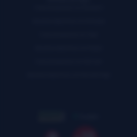
Casas de apuestas con Naranja X
Apuestas deportivas con Astropay
Casas de apuestas con Yape
Apuestas deportivas con Paypal
Casas de apuestas con Hal Cash
Apuestas deportivas con Mercado Pago