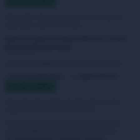
Apostar en Melbet
Valor posible: si Goncho muestra un paso físico grande,
puede cazar un buen “rise” en cuota.
Apuestas a la pelea de
Agustín Monzón vs. Franco
Bonavena
(Pelea principal)
Línea fuerte por legado: nietos de Monzón y Bonavena.
Cuotas:
Franco Bonavena
:
1.45
vs
Agustín Monzón
:
2.55
Apostar en Melbet
Clave: este será el combate más observado; las cuotas
pueden moverse mucho hasta horas antes.
En eventos de espectáculo / exhibición como estos, las
cuotas no reflejan estadísticas deportivas puras sino
percepción del público, exposición mediática y