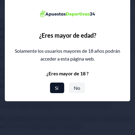
Antes de apostar, asegúrate de que la casa donde juegas
opera
legalmente en tu país
y
ofrece mercados de boxeo o
¿Eres mayor de edad?
exhibiciones
.
Compara siempre las
cuotas entre varias plataformas
: a veces la
Solamente los usuarios mayores de 18 años podrán
diferencia de valor está en los pequeños detalles.
acceder a esta página web.
No te la juegues fuerte con
favoritos de cuota muy baja
(por
¿Eres mayor de 18 ?
debajo de 1.25), a menos que tengas señales claras de que
ganarán.
Sí
No
Guarda parte de tu banca para
apuestas de valor
, especialmente
en
underdogs moderados
que puedan dar la sorpresa.
Si hay
apuestas en vivo
, aprovecha los primeros rounds para leer
el ritmo del combate y ajustar tu jugada.