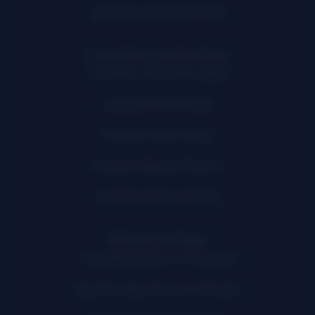
Apuestas online en Panamá
Competiciones deportivas
Apuestas Champions League
Apuestas Giro de Italia
Apuestas Kings League
Apuestas Segunda División
Apuestas Vuelta a España
Métodos de Pagos
Casas de apuestas con Naranja X
Apuestas deportivas con Astropay