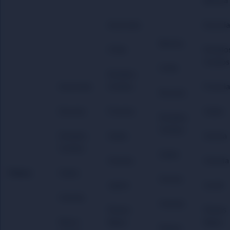
Australia
Escocia
Bolivia
Chile
Estado
Unidos
Chile
Estados
Australia
Unidos
Francia
Escocia
Escocia
Francia
Gales
Estados
Unidos
Estados
Gales
Grecia
Unidos
Gales
Irlanda
Irlanda
Países
Gales
Grecia
Japón
Israel
Irlanda
Irlanda
Países
Países
Reino
Bajos
Bajos
Países