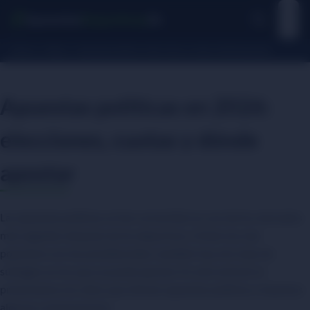
Home
Blog
Apuestas políticas: elecciones, cuotas y dónde apostar
Apuestas políticas en 2026:
elecciones, cuotas y dónde
apostar
Las apuestas políticas se han convertido en uno de los mercados
más seguidos después de los deportivos. Si bien las más
populares son las presidenciales, también hay otro tipo de
sufragios en los que se puede apostar. En este artículo te
presentamos los sitios que ofrecen apuestas políticas y hacemos
algunas comparaciones.