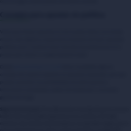
ocurrirá algún evento político de interés mundial.
Consejos para apostar en política
Verás que al hacer apuestas en otros países tienes una mirada
mucho más objetiva e imparcial al momento de hacer apuestas
políticas, pero si quieres hacer este tipo de predicciones en tu
propio país, tienes un sesgo bastante mayor.
Desde
ApuestasDeportivas24
hemos recopilado algunos
consejos de nuestros expertos en apuestas especiales, para que
puedas aumentar tus posibilidades de acierto gracias a
información actualizada, análisis de tendencias y una buena
gestión de riesgo.
Sigue las encuestas
: El sondeo previo a las elecciones es un buen
indicio de lo que puede esperarse en los comicios. De todas
maneras, hay muchas entrevistadoras con grandes sesgos, por lo
que es importante ser crítico, evaluar la fuente y no depender