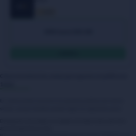
4.5
/5
100% hasta USD 100
OFERTA
Cómo encontrar las cuotas para apostar en política en
1xbet
En 1xbet puedes encontrar las apuestas políticas de manera
similar, aunque también puedes seguir los siguientes pasos:
Desplázate hacia abajo en la página principal, hasta salir de la
zona de apuestas en vivo.
Pasa el cursor por el menú hamburguesa y busca “Política” en el