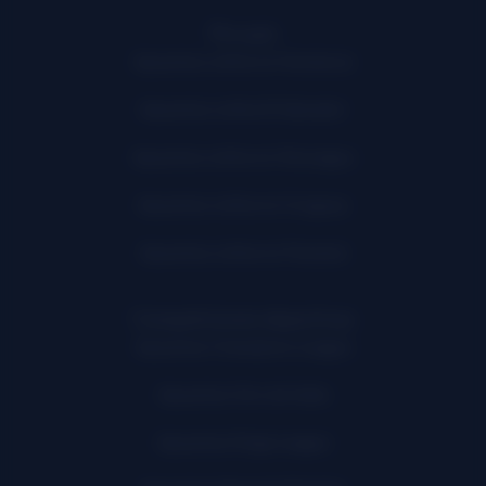
Por país
Apuestas online en Honduras
Apuestas online El Salvador
Apuestas online en Nicaragua
Apuestas online en Uruguay
Apuestas online en Panamá
Competiciones deportivas
Apuestas Champions League
Apuestas Giro de Italia
Apuestas Kings League