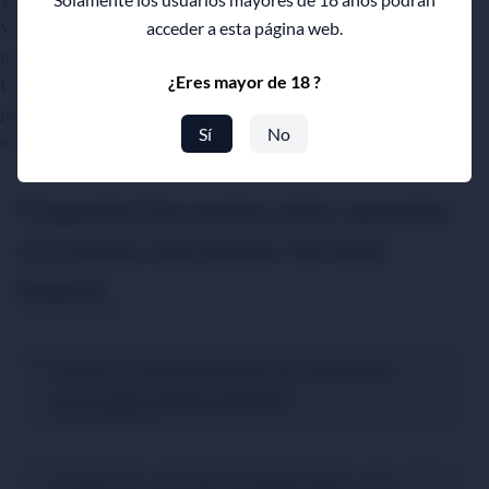
Visita nuestro
blog de apuestasdeportivas24
.
Y sobre todo…
apuesta con responsabilidad
. Este tipo de
acceder a esta página web.
mercados pueden ser muy cambiantes y a veces poco
¿Eres mayor de 18 ?
transparentes. No pongas todo tu bankroll en una jugada de fe,
pero sí puedes divertirte y ganar si te informas bien y eliges el
Sí
No
momento adecuado.
Preguntas frecuentes sobre apuestas
al próximo entrenador del Real
Madrid
¿Quién es el favorito para ser el próximo
entrenador del Real Madrid?
¿Cuál es la cuota de José Mourinho como