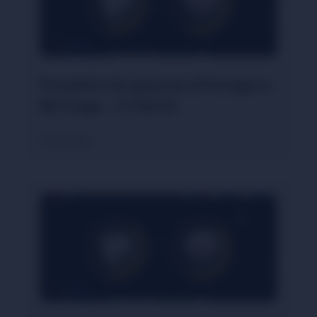
Pronóstico de apuestas al Portugal vs
RD Congo – 17/06/26
26/05/2026