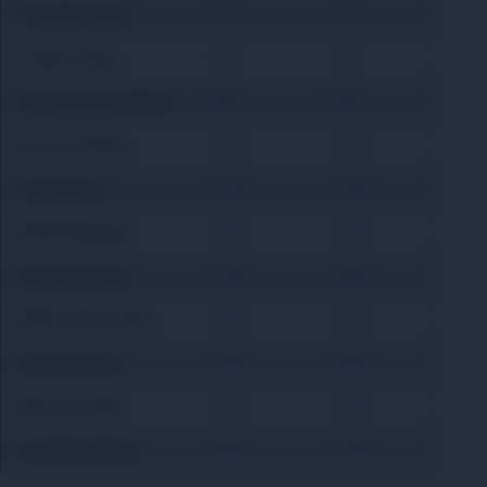
José Mourinho
1.20
1.33
Jurgen Klopp
8.00
6.00
Mauricio Pochettino
8.00
8.00
Alvaro Arbeloa
13.00
10.00
Unai Emery
17.00
12.00
Walid Regragui
13.00
13.00
Antonio Conte
19.00
26.00
Didier Deschamps
19.00
17.00
Lionel Scaloni
21.00
20.00
Raúl González
21.00
20.00
Zinedine Zidane
26.00
12.00