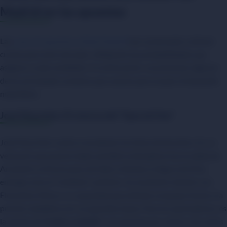
Madrid en las apuestas
Las
casas de apuestas al Real Madrid
han comenzado a ofrecer
cuotas para este mercado, reflejando las probabilidades que
asignan a cada candidato. A continuación, se presentan algunos
de los principales nombres que suenan para ocupar el banquillo
madridista.
José Mourinho: El retorno del “Special One”
José Mourinho vuelve a encabezar las listas de favoritos. En un
vestuario que parece haber perdido la disciplina tras la salida de
Ancelotti y el breve paso de Xabi y Arbeloa, la figura de Mou
emerge como el “antídoto” perfecto. Su excelente relación con
Florentino Pérez y su capacidad para blindar al equipo frente a la
presión mediática son sus grandes bazas. Para los apostadores, es
la opción de
“orden y mando”
; una apuesta por volver a las raíces