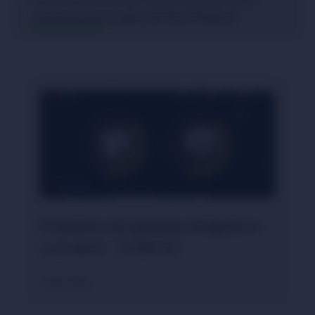
próximo entrenador del Real Madrid?
Pronóstico de apuestas al Inglaterra
vs Croacia – 17/06/26
26/05/2026