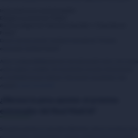
Inicia sesión en tu cuenta de bet365.​
Dirígete a la sección de “Fútbol”.​
Busca la categoría de “Apuestas Especiales” o “Especiales de
Fútbol”.​
Dentro de esta sección, localiza el mercado de “Próximo
entrenador del Real Madrid”.​
Nota: La disponibilidad de este mercado puede variar, y las cuotas
están sujetas a cambios. Se recomienda consultar directamente
en la plataforma para obtener información actualizada o leer
nuestra
reseña de bet365
.
¿Merece la pena apostar al próximo
entrenador del Real Madrid?
Si te gusta apostar en mercados diferentes, este es uno de los más
emocionantes: mezcla fútbol, rumores, política interna de clubes,