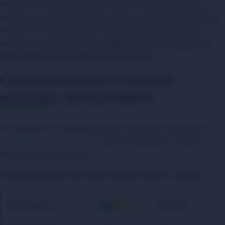
etapa de Arbeloa como solución temporal parece agotada y el
club busca un perfil de largo recorrido. La irregularidad mostrada
en este tramo final de la 25/26 ha dejado claro que el equipo
necesita un nuevo arquitecto.
¿Quién será el entrenador del
Real Madrid para la temporada 2026/2027?
Cuotas actuales para el próximo
entrenador del Real Madrid
A continuación, te presentamos las cuotas más recientes en las
principales casas de apuestas
para los candidatos a ocupar el
banquillo del Real Madrid:
Cuotas al próximo entrenador del Real Madrid – Ganador
Entrenadores