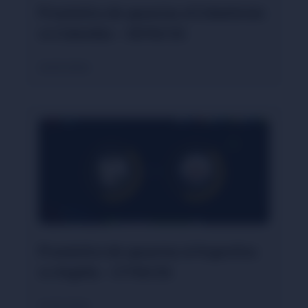
Pronóstico de apuestas al Uzbekistán
vs Colombia – 18/06/26
26/05/2026
Pronóstico de apuestas al Argentina
vs Argelia – 17/06/26
25/05/2026