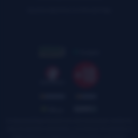
Apuestas deportivas con Mercado Pago
En ApuestasDeportivas24.com sólo encontrarás reseñas de
casas de apuestas autorizadas y con licencia. No obstante, el
juego online no es legal en todos los países y por ello es