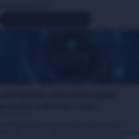
✔️
Proveedor:
Playtech
Prueba aquí la Ruleta Quantum
¿Qué tipos de ruleta online puedes
encontrar en Bet365 Casino?
La ruleta es uno de los juegos más clásicos y populares en
cualquier
casino online,
y Bet365 no es la excepción. Lo que marca