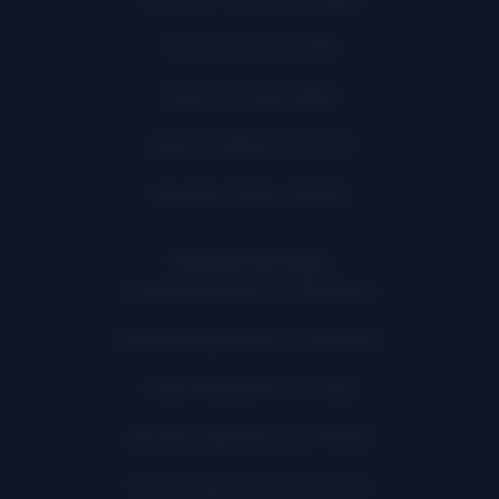
Apuestas Giro de Italia
Apuestas Kings League
Apuestas Segunda División
Apuestas Vuelta a España
Métodos de Pagos
Casas de apuestas con Naranja X
Apuestas deportivas con Astropay
Casas de apuestas con Yape
Apuestas deportivas con Paypal
Casas de apuestas con Hal Cash