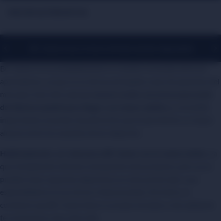
MEJOR ALTERNATIVA
BC Game trae un bono de bienvenida inigualable
P
BC Game no es probablemente un nombre conocido entre los
apostadores, ya que no es de las principales casas de apuestas del
mercado. Este sitio web
se renovó recién con la incorporación
del idioma español para llegar a un mayor público
y consolidó
importantes acuerdos de patrocinio que le permitirán un mayor
alcance entre los amantes de los deportes.
Habitualmente, se relaciona a BC Game con el casino online
, ya
que inicialmente ofrecían únicamente este producto, pero ya se
pueden hacer apuestas deportivas en este portal web, cuya
especialidad es el uso de las critpomonedas. De hecho, te
contamos que BC Game tiene su propia moneda y más adelante
te contaremos más sobre ella.