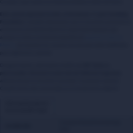
Curazao y que cuenta con licencia emitida en dicho territorio.
Esta casa de apuestas ha sido verificada por Crypto Gambling
Foundation
y también destacamos que se encuentra presente en
el directorio de SiGMA World. Es importante destacar que
aunque no tiene una licencia específica de
apuestas online en
México
, de momento los usuarios de este país están habilitados
para registrarse y apostar.
De igual manera, vale la pena resaltar que
BC Game es
patrocinador oficial de la selección de fútbol de Argentina
,
además de que se encuentra asociado a la popular empresa
Cloud9, de las más reconocidas en el mundo de los eSports.
Información sobre la
licencia de BC Game
Curazao Interactive Licensing
Jurisdicción:
(CIL)