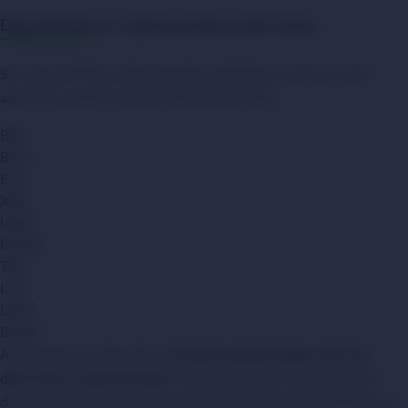
Depositando en criptomonedas en BC Game
Son más de 90 las criptomonedas admitidas en esta casa de
apuestas y las más populares entre ellas son:
BTC
BCD
ETH
XRP
USDT
DOGE
TRX
LTC
LINK
BUSD
Al momento de depositar,
el usuario puede elegir entre las
diferentes criptomonedas
. Cada una de ellas contendrá una
dirección de envío o en el caso de aquellas que admiten envíos a