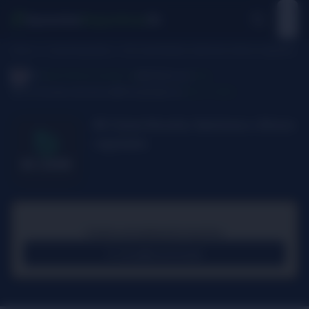
Home
Casas de apuestas
BC.Game Reseña, Opiniones y Bonos regulados
Por
Raúl Muñoz Gutiérrez
Editado por
Raúl
11 minutos de lectura
Actualizado en
May 2, 2026
BC.Game Reseña, Opiniones y Bonos
regulados
Casino actualmente inactivo
Ir a la página principal