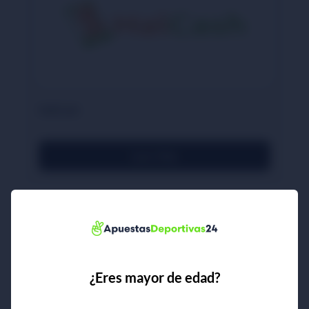
HalCash
Leer Más
¿Eres mayor de edad?