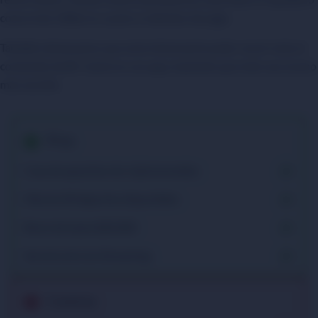
como el de 1XBet en cuanto a métodos de pago.
También destacamos que sería interesante poder reunir todo el
contenido de BC Game en una app, haciendo que todo sea mucho
más sencillo.
Pros
Casa de apuestas de criptomonedas
Más de 40 deportes disponibles
Bono de hasta $20.000
Servicio de Live Streaming
Contras