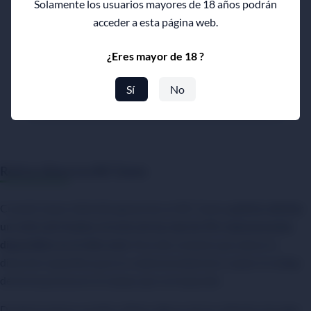
Solamente los usuarios mayores de 18 años podrán
acceder a esta página web.
Mercado Pago
¿Eres mayor de 18 ?
Sí
No
Leer Más
Retirar dinero en BC Game
Cuando hayas obtenido ganancias en BC Game,
podrás solicitar
un retiro de fondos a través de las más de 90 criptomonedas
disponibles en el sitio web
. Para ello, tendrás que ubicar la
dirección específica para tu criptomoneda/red y copiar el código
de forma precisa en el campo que corresponde.
De igual manera, puedes utilizar alguno de los métodos de pago