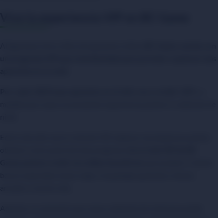
Vive la experiencia VIP en BC Game
Al igual que otros sitios de apuestas online,
BC Game cuenta con
un programa VIP que está diseñado para premiar a quienes más
apuestan en su web
.
Por cada 1 BCD que apuestes en el sitio vas a recibir 1XP
y a
medida que vayas acumulando experiencia podrás ir subiendo de
nivel.
Entre más alto sea tu nivel de VIP, mejores recompensas podrás
obtener como parte de este programa.
En el club VIP de BC
Game podrás recibir increíbles beneficios
que pueden ir desde
bonos especiales hasta viajes, hospedajes gratuitos, fiestas
anuales y mucho más.
Además, es necesario que vayas subiendo de nivel para poder