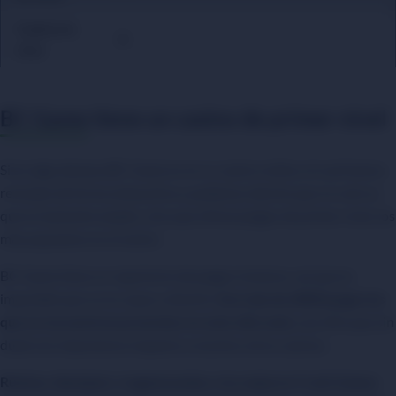
Casino en
Sí
vivo:
BC Game tiene un casino de primer nivel
Si en algo destaca BC Game es en su casino online, el cual hemos
revisado de forma exhaustiva y podemos decirte que no solo es
que es bastante amplio, sino que ofrece juegos de primer nivel, los
más populares en el sector.
BC Game tiene un repertorio de juegos inmenso, así que es
imposible que no te vayas a divertir.
Son más de 6000 juegos los
que se encuentran presentes en este sitio web
, una cifra que sin
duda nos impresiona respecto a muchos otros casinos.
Ruletas, blackjack, tragamonedas y los mejores Crash Games