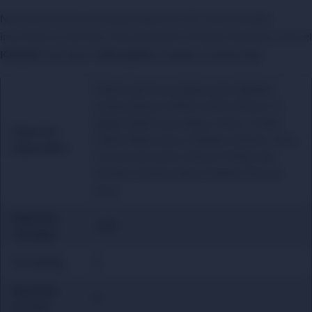
Más allá de estos principales deportes, BC Game también
incursiona en terrenos más profundos al ofrecer deportes como el
Kabaddi, Lacrosse, fútbol gaélico, bandy y mucho más
.
Fútbol americano, Baloncesto, Béisbol,
Hockey, Boxeo, MMA, Golf, Ciclismo, F1,
Rugby, fútbol australiano, Tenis, Cricket,
Deportes
Fútbol, Balonmano, Voleibol, Dardos, Cielo,
disponibles:
Carreras de motos, Nascar, Fútbol sala,
Snooker, Hockey Sobre Césped, Tenis de
mesa
Deportes
+200
virtuales:
Streaming:
Sí
Apuestas
Sí
en vivo: