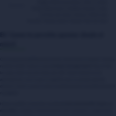
Rugby, fútbol australiano, Tenis, Cricket,
Deportes
Fútbol, Balonmano, Voleibol, Dardos, Cielo,
Carreras de motos, Nascar, Fútbol sala,
Snooker, Hockey Sobre Césped, Tenis de mesa
BC Game te permite apostar desde el
móvil
Otra pequeña debilidad que hemos observado al realizar nuestra
revisión de BC Game es que
no tiene una app móvil
. Hoy en día
las apps están muy de moda, pero BC Game todavía no ha
apostado por una, lo que no significa que no puedas apostar
desde tu móvil, ya que la web es perfectamente accesible desde el
navegador.
Hemos podido comprobar que
la versión móvil de BC Game va
muy bien,
cumple a nivel de diseño más compacto y organizado,