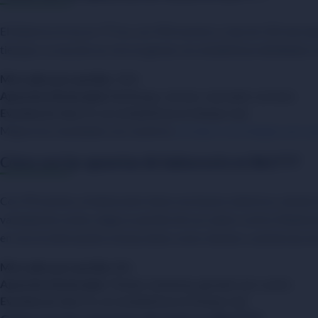
El fútbol es el rey en 777.es, con 994 eventos y más de 150 merc
tiempos. La sección en vivo es genial, con estadísticas detalladas 
Mercados por partido
: 150+
Apuestas destacadas
:Hándicaps, córners, marcador correcto
Eventos en vivo
: Sí, con estadísticas en tiempo real.
Mejora tus resultados con nuestros
consejos y estrategias para a
Cómo son las apuestas de baloncesto en Bet777
Con 99 eventos, el baloncesto tiene una buena cobertura, siendo 
variedad de cuotas, elegí un partido de Los Lakers contra Oklaho
en vivo la información incluye datos como rebotes y asistencias 
Mercados por partido
: 80+
Apuestas destacadas
: Totales, hándicap, ganador por cuarto
Eventos en vivo
: Sí, con estadísticas en tiempo real