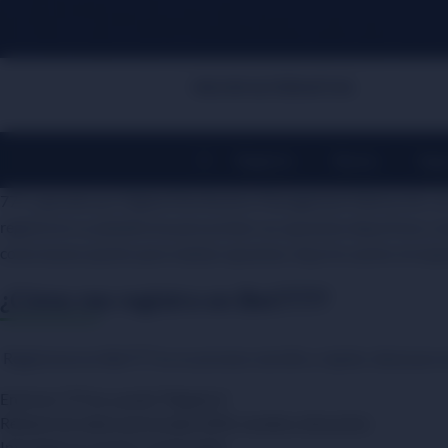
MEJOR ALTERNATIVA
Registro
Bonos
Seg
777, operado por Digital Distribution Management Ibérica S.A., 
registré en su plataforma para probar sus apuestas deportivas y e
como buena opción para realizar apuestas. Aquí te cuento mi expe
¿Cómo me registro en Bet777?
Registrarse en Bet777 es un proceso sencillo y rápido, ideal para
Entré en 777.es y pulsé “Registro”.
Rellené mis datos personales (DNI, nombre, dirección).
Introduje un correo y contraseña.