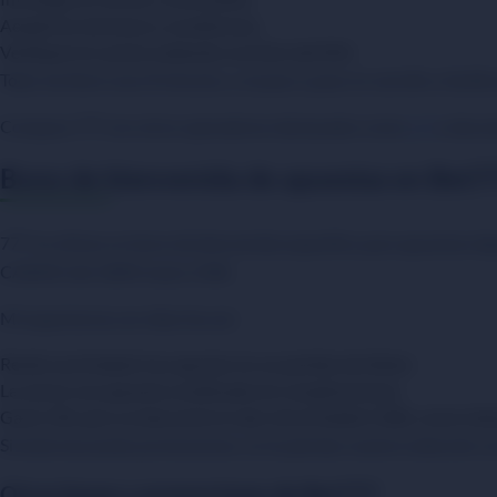
Acepté los términos y condiciones.
Verifiqué mi cuenta subiendo una foto del DNI.
Todo me llevó unos 8 minutos, y el paso a paso es sencillo y facilita
Compara 777 con otros operadores destacados como
paf
y descub
Bono de bienvenida de apuestas en Bet7
777 no ofrece un bono de bienvenida específico para apuestas depo
CASINO del 100% hasta 150€.
Mi experiencia con ellas fue así:
Recibí una freebet tras apostar en un partido de fútbol.
La usé en una apuesta combinada sin complicaciones.
Gané 15€, pero se descontó el valor de la freebet (10€), como indi
Si estás buscando promociones, no te pierdas nuestra selección c
Otros bonos y promociones de Bet777