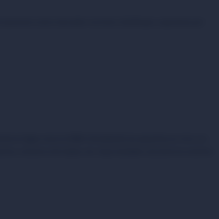
tré opciones como marcador correcto, hándicaps y apuestas por
nte en ligas como la NBA. Estudiando las apuestas en vivo y la
tos, números de triples, etc. Aquí también, durante los eventos