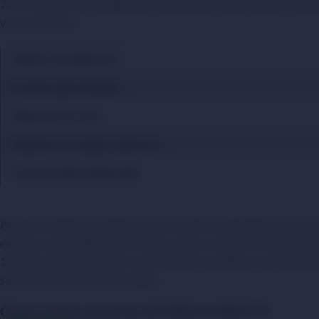
777 ofrece más de 30 deportes, desde fútbol hasta netball o depor
vivo y virtuales.
Número de deportes
Eventos aproximados
Deportes en vivo
Deporte con mejor cobertura
Característica destacada
Aunque la oferta que ofrecen en su sección de apuestas en vivo, qu
eventos y las estadísticas en tiempo real no cubren lo suficiente l
150 mercados por partido, como hándicaps asiáticos o apuestas de 
sobre todo con tantos mercados.
Cómo son las apuestas de fútbol en Bet777