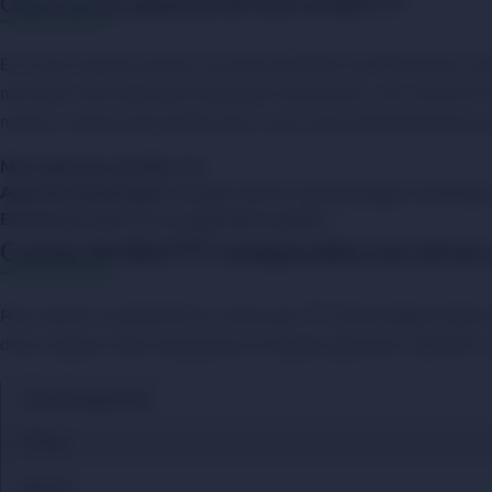
Cómo son las apuestas de tenis en Bet777
En lo que respecta al tenis, encontré alrededor de 300 eventos c
mercados más habituales de ganador del partido o set, encontré o
minuto a minuto del partido junto a otra como enfrentamientos e
Mercados por partido
: 50+
Apuestas destacadas
: Ganador del set, total de juegos, handicaps
Eventos en vivo
: Sí, con seguimiento gráfico
Cuotas de Bet777 comparadas con otras 
Para valorar la calidad de las cuotas que 777 ofrece elegí el clásic
de los mejores sitios de apuestas en España, Sportium y Bet365 y
Casa de apuestas
777.es
Bet365