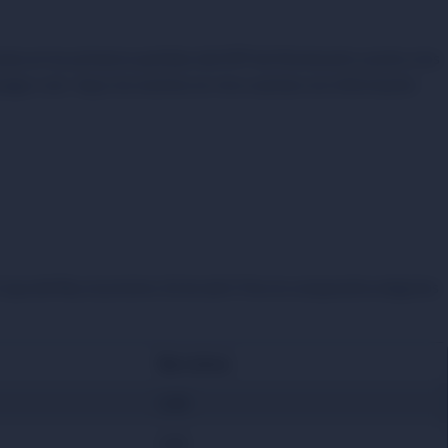
tas en los primeros partidos del ATP de Montecarlo y junto a los
uego o set. Aquí, los eventos en vivo cuentan con información
 Copa del Rey el próximo 26 de abril. Para la comparativa elegí dos
Barcelona
3.30
3.25