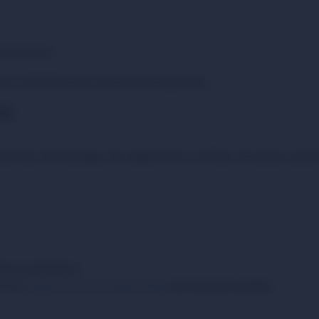
 el proceso.
re cuál ofrece más valor para tus apuestas.
77
rtivas. Sin embargo, tras registrarme y verificar mi cuenta, acce
can sus términos.
on los
me
jores
bonos de bienvenida
del mercado español.