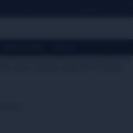
Atención al Cliente
Opinión
ada por la Dirección General de Ordenación del Juego (DGOJ). Me
 como cashout o estadísticas en tiempo real, 777 se presenta
pocos pasos: