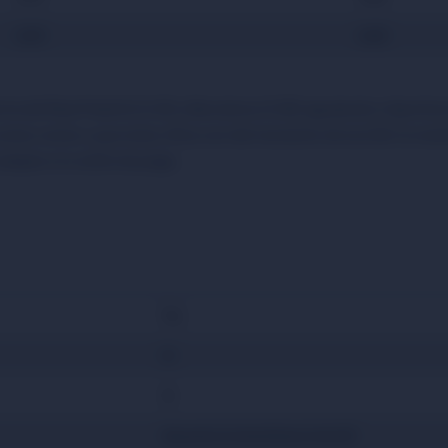
2.05
3.60
ria del Real Madrid (2.10) y Barcelona (3.30), igualando a Sportiu
uotas varían y que estas cifras son del momento de escribir la res
dapte a tu estilo de juego.
No
Sí
Sí
Apuesta instantánea (móvil)