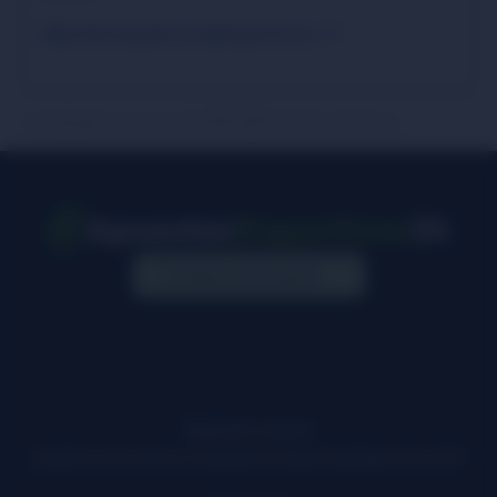
Más información en Adriana Ferrer
Actualizado en January 8, 2026
4 minutos de lectura
Casinos con Licencia
Quienes somos
¿Quiénes formamos el equipo de ApuestasDeportivas24?