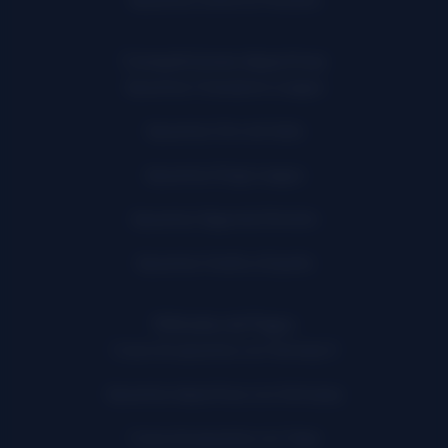
Competiciones deportivas
Apuestas Champions League
Apuestas Giro de Italia
Apuestas Kings League
Apuestas Segunda División
Apuestas Vuelta a España
Métodos de Pagos
Casas de apuestas con Naranja X
Apuestas deportivas con Astropay
Casas de apuestas con Yape