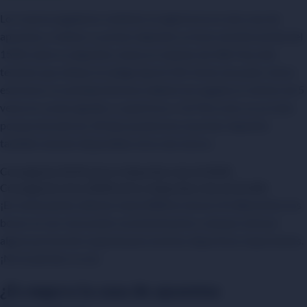
Los nuevos jugadores recibirán al registrarse en esta casa de
apuestas y realizar su primer depósito un bono de bienvenida del
150% sobre su depósito, hasta un máximo de 50€. Para ello
tendrán que utilizar el código Sports150. Antes de poder retirar
este bono, la cantidad del bono deberá ser jugada un mínimo de 5
veces en cuotas iguales o superiores a 1.8. Pero esto no es todo,
porque durante los 30 días posteriores al primer depósito
también estarán disponibles otros dos bonos:
Conseguirás $150 extra si depositas más de $500
Conseguirás otros $200 extra si depositas más de $1.000
¡En total podrás obtener hasta $400 en bonos! En Betmotion los
bonos se van renovando constantemente y siempre ofrecen
alguna promoción especial para eventos deportivos importantes.
¡No te pierdas ni una!
¿Es segura la casa de apuestas