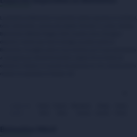
La plataforma Betmotion te permite realizar apuestas en el fútbol,
tenis, baloncesto, carreras de caballo, Fórmula 1, Luchas, Hockey,
Balonmano, Béisbol, Rugby, Golf y muchos otros. Escoge el
deporte o evento que más te atraiga y prueba suerte en
Betmotion. Su página web es muy intuitiva, por lo que aprenderás
a manejarte por ella de forma fácil y rápida. No te olvides de
echarle un vistazo a su sección de apuestas en vivo, donde podrás
realizar tus apuestas en tiempo real.
▼
Juegos de
Video
Classic
Blackjack
Bingo
Video
casino
Slots
Slots
Games
Games
Poker
Betmotion Móvil