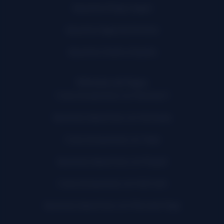
Apuestas Kings League
Apuestas Segunda División
Apuestas Vuelta a España
Métodos de Pagos
Casas de apuestas con Naranja X
Apuestas deportivas con Astropay
Casas de apuestas con Yape
Apuestas deportivas con Paypal
Casas de apuestas con Hal Cash
Apuestas deportivas con Mercado Pago