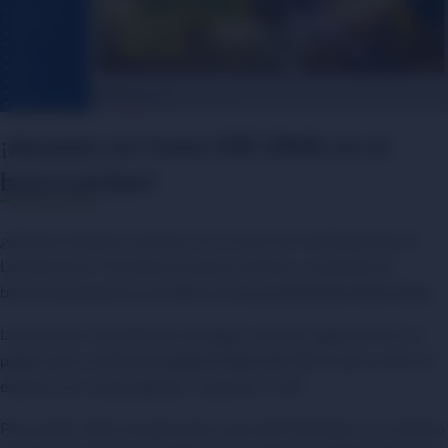
¡Apuesta con hasta USD 286$ con el
bono Latribet!
¿Quieres empezar a apostar con un poco de ventaja gracias al
Latribet bono? Te tenemos buenas noticias: su paquete de
bienvenida puede ser dividido en
tres promociones diferentes
.
La primera es muy fácil de conseguir: solo por registrarte en su
página web, Latribet
te regala un bono de
USD
3
para usarlo en
eventos con cuotas iguales o mayores a 1.60.
Para poder retirar las ganancias, que están limitadas a un máximo