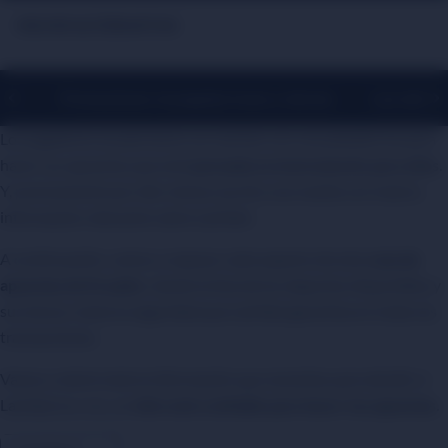
MEJOR ALTERNATIVA
Promociones recargadas lunes y viernes
Los miérco
Los jugadores ecuatorianos ya cuentan con una plataforma para
hacer sus apuestas que está
pensada exclusivamente para ellos
.
Y, precisamente por ello, hemos escrito una reseña con toda la
información relevante sobre Latribet.
A continuación, vamos a repasar cada aspecto de esta
casa de
apuestas de Ecuador
, desde la lista de los deportes disponibles y
sus bonos, hasta la seguridad que Latribet garantiza en todas las
transacciones.
Vamos a darte toda la información que necesitas para decidir si
Latribet es o no, un
sitio web confiable para hacer tus apuestas.