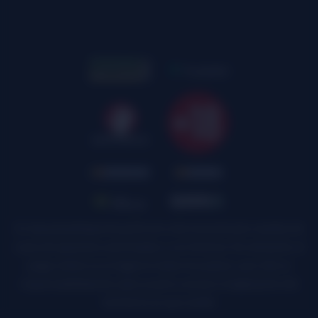
En ApuestasDeportivas24.com sólo encontrarás reseñas de
casas de apuestas autorizadas y con licencia. No obstante, el
juego online no es legal en todos los países y por ello es
responsabilidad de cada usuario conocer la legislación del
territorio en que reside.