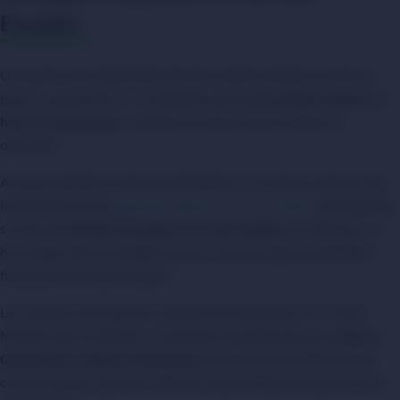
Ecuador
Una parte muy importante de esta reseña Latribet es la de los
pagos, ya que estos son necesarios para que
puedas empezar a
hacer tus apuestas
y reclamar los bonos que te ofrece el
operador.
Aunque Latribet se está convirtiendo en uno de los actores más
importantes de las
apuestas deportivas en Ecuador
, actualmente
su lista de
métodos de pago no es muy amplia
, sin embargo, se
han asegurado de trabajar de cerca con las mejores entidades
financieras de todo Ecuador.
Los métodos de pago (en) Latribet para depositar son: VISA,
MasterCard, en efectivo o haciendo transferencias en el
Banco
Guayaquil o el Banco Pichincha
. El mínimo es de USD 6 (salvo
con las tarjetas, que son USD 10), mientras que el máximo es de