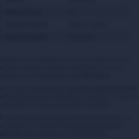
Aplicación móvil:
No
Depósitos y retiros:
Seguros y rápidos
Atención al cliente:
Chat en vivo
Si alguna vez has leído alguna de nuestras reseñas, sabrás que
nuestra prioridad es asegurarnos de que todas las casas de
apuestas que te recomendamos
sean 100% seguras
.
Por lo tanto, cabe preguntarse:
¿qué tal es la
seguridad Latribet
?
Afortunadamente, hemos quedado muy satisfechos con respecto
a este aspecto de esta nueva plataforma ecuatoriana.
Esta plataforma es manejada por Media Entertainment N.V., la
cual cuenta con la sublicencia
“Master Gaming License N.º
5536/JAZ”
para poder operar en nuestro territorio.