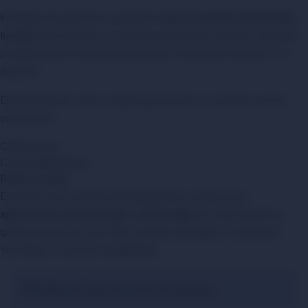
El equipo de soporte en Latribet trabaja de
09:00 a 18:00 todos
los días
de la semana, y su tarea es ayudarte a resolver cualquier
problema que se te pueda presentar al momento de hacer una
apuesta.
Ellos te ofrecen varios canales para poner en contacto con los
operadores:
Chat en vivo.
Correo electrónico.
Redes sociales.
El chat en vivo Latribet está disponible a través de las
aplicaciones de Messenger y WhatsApp
. En caso de que los
quieras buscar por las redes sociales (Instagram, Facebook y
YouTube), su usuario es @latribet.
💬 Habla en tiempo real con un operador.