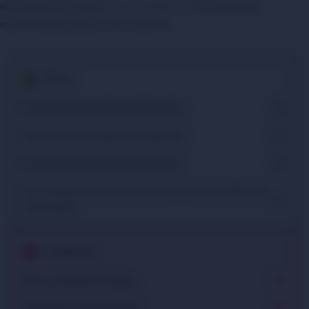
detallamos en nuestra
reseña de Betsson
, el cual ofrece
muchísimas opciones a sus usuarios.
Pros
Plataforma pensada para Ecuador
Cientos de mercados para apostar
Excelente paquete de bienvenida
Las condiciones del bono de bienvenida Latribet son
razonables
Contras
Pocos métodos de pago
No tienen una aplicación