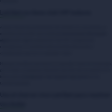
relevantes.
Latribet no tiene club VIP todavía
A pesar de que las promociones de Latribet son muy buenas, al
momento de escribir esta reseña
no encontramos información
alguna
sobre alguna especie de Club VIP o programa de
recompensas, lo cual tiene todo el sentido del mundo si
consideramos que son un operador nuevo.
Hay que considerar que este es un operador nuevo en el mercado,
por lo tanto, no podemos descartar que esta sea una opción en el
futuro para
recompensar a los usuarios más activos
en las
Latribet apuestas.
Usa el chat en vivo Latribet para resolver
tus dudas