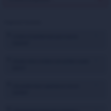
Preguntas Frecuentes
¿Cuál es el Latribet bono para nuevos
usuarios?
¿Puedo retirar mi dinero de Latribet cuando
quiera?
¿Se pueden hacer apuestas en vivo en
Latribet?
¿Qué opciones tengo para contactar a