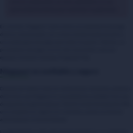
corto en comparación con otros operadores, es una
oportunidad excelente para maximizar tus ganancias.
En resumen, Megapari Casino ofrece una experiencia de juego
diversa y emocionante, con un bono de bienvenida atractivo y
una amplia gama de juegos para todos los gustos. Además, sus
proveedores de juegos son los más reconocidos como por
ejemplo, Evolution Gaming y Pragmatic Play.
Megapari es confiable y seguro
Después de realizar todas las verificaciones necesarias, podemos
determinar que Megapari es una plataforma confiable. Esta casa
de apuestas es gestionada por Vdsoft & Script Development SRL,
una compañía con registro en Costa Rica y posee una licencia
autorizada por la Isla de Anjouan.
La seguridad de su sitio web está garantizada por un certificado