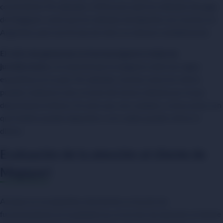
conveniente. Por ejemplo, si filtras por país los métodos de pago
de Megapari, verás que los métodos de depósito son muchos en
Argentina, pero las formas de retiro se reducen notablemente.
El retiro de ganancias no funciona igual en todas las
jurisdicciones
y es esencial que te asegures sobre las reglas
específicas en tu país. Por ejemplo, muchas veces los retiros
pueden realizarse solo a través del mismo método por el que
depositaste el dinero. En este caso, ten cuidado y revisa antes con
qué medios puedes depositar y con cuáles puedes retirar el
dinero.
Evaluación de la atención al cliente de
Megapari
Aunque no se especifica claramente su horario de
funcionamiento en la plataforma, el servicio de atención al cliente