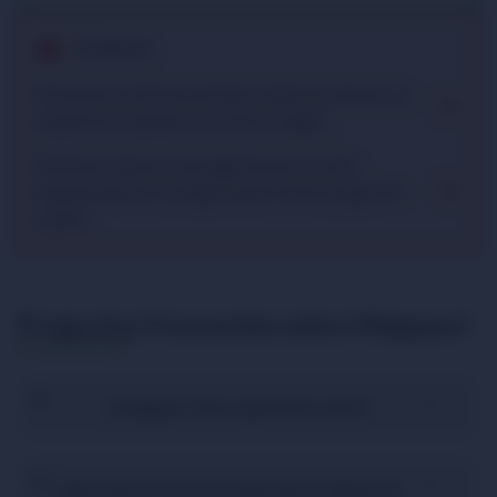
Contras
Atención al Cliente Limitada: deberían ofrecer un
soporte en español y no solo en inglés.
Podrían mejorar la navegación por su web,
especialmente la categorización de los juegos de
casino.
Preguntas Frecuentes sobre Megapari
¿Megapari tiene aplicación móvil?
¿Hay chat en vivo en la atención al cliente de