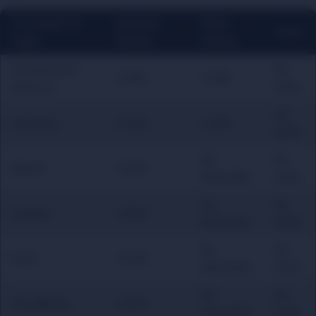
Proveedor de
Depósito
Retiro
Tarifa
Pagos
Mínimo
Mínimo
Transferencia
Sin
5 USD
5 USD
Bancaria
tarifa
Sin
AstroPay
5 USD
5 USD
tarifa
No
Sin
Bitcoin
1 EUR
disponible
tarifa
No
Sin
Neteller
1 EUR
disponible
tarifa
No
Sin
Skrill
1 EUR
disponible
tarifa
No
Sin
MuchBetter
1 EUR
disponible
tarifa