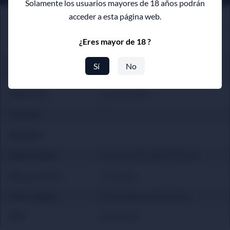
Solamente los usuarios mayores de 18 años podrán
Juegos destacados
acceder a esta página web.
en el menú
Aviator y Crash (juegos de choque)
principal:
¿Eres mayor de 18 ?
Casino en Vivo de
Muy completo ✅, +300 juegos:
Sí
No
Megapari
:
ruleta, blackjack, baccarat y póker.
Mejor Slot
:
Gonzo’s Quest
Jackpots
:
✅
Blackjack
:
✅
Mejor Ruleta
:
European Roulette Platinum
Mesas en Vivo
:
+50 juegos
Otros Juegos
:
Rasca y gana, póker, dados
RTP
:
Desde 85%