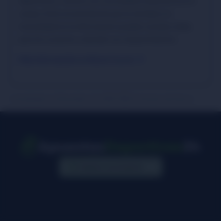
deportivas y casinos con una amplia trayectoria en el
campo. Está convencida de que la claridad y la
honestidad en la información pueden resultar útiles
para los usuarios y atender sus requerimientos.
Más información en Rocío Coccio
Actualizado en December 23, 2025
13 minutos de lectura
Casinos con Licencia