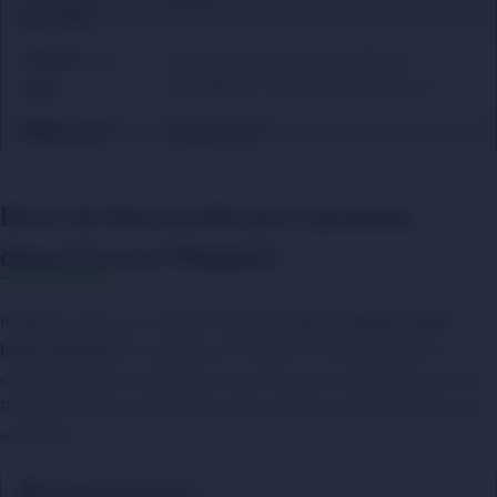
+6000
mercado
s:
Métodos de
Skrill, AstroPay, Neteller, Bitcoin,
pago:
MuchBetter, Transferencia bancaria
Página web:
megapari.com
Bono de bienvenida para apuestas
deportivas en Megapari
Megapari ofrece un atractivo
bono de bienvenida del 100%
hasta 100 EUR
si te registras en su sitio. Te comentaremos a
continuación las condiciones específicas para obtenerlo y su uso.
Presta atención a los detalles y los aspectos más importantes de
este bono:
🎁 Detalles del bono de