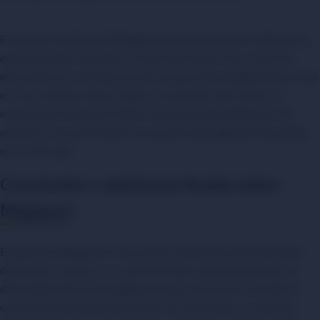
El servicio al cliente de Megapari ha demostrado ser eficiente ya
que responden consultas a través del chat en vivo y el correo
electrónico en un tiempo breve. Aunque lamentablemente el chat
en vivo se ofrece solo en inglés, es la opción más rápida y lo
encontrarás en la parte inferior derecha de la plataforma. No
obstante, no encontramos una sección de preguntas frecuentes
en su sitio web.
Conclusión y opiniones finales sobre
Megapari
En general, Megapari es una opción sólida para hacer apuestas
deportivas o jugar en su casino en línea, especialmente por su
diversidad tanto en los juegos de azar como en los mercados y
cuotas para apuestas deportivas. Por otra parte y un aspecto