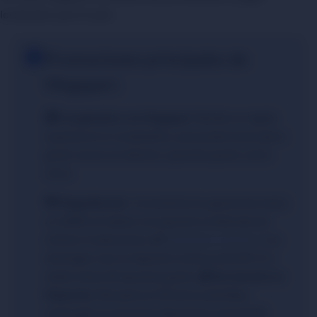
localizados para tu país.
Promociones principales de
Megapari:
🎁 Cumpleaños con Megapari
: Recibe un regalo
especial en tu cumpleaños, que puede incluir giros
gratis, bonos en efectivo, apuestas gratis, entre
otros.
💸 Mega Booster
: Incrementa tus ganancias hasta
un 200% al realizar una apuesta combinada de
mínimo 4 selecciones.
🛩️
Apuestas a Aviator
: Los
domingos, haz un depósito mínimo de EUR 11 y
obtén hasta 60 apuestas gratis.
💰 Devolución en
Deportes
: Recupera el 3% de tus pérdidas
semanales en apuestas deportivas, hasta EUR