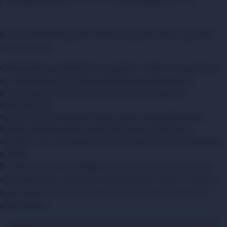
La app móvil de Megapari te brindará algunas de las siguientes
características:
Calidad gráfica y facilidad de navegación, similar a la experiencia
en su sitio web. Durante las pruebas, la app funcionó sin
problemas, permitiendo el acceso a diversos juegos sin
interrupciones.
Versión móvil excelente. Puedes acceder a la plataforma de
Megapari desde cualquier dispositivo móvil a través del
navegador con una adaptación perfecta a diferentes tamaños de
pantalla.
En resumen, la app de Megapari es una excelente opción para
quienes prefieren apostar desde dispositivos móviles. Te ofrece
toda la diversión y funcionalidad de la casa de apuestas en la
pantalla chica.