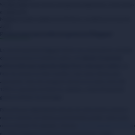
Se debe elegir entre el bono de apuestas deportivas o el de casino
al registrarse.
Megapari puede modificar los términos y condiciones sin previo
aviso.
Promociones para todos los gustos en Megapari
La casa de apuestas Megapari ofrece una sorprendente variedad
de promociones en América Latina, con
más de 15 opciones
activas tanto para apuestas deportivas como para casino
. Los
fines de semana son bien movidos y hay varias ofertas para
aprovechar: bono de recarga de viernes en el casino, bono del
100% en apuestas de fútbol los sábados, y hasta 60 apuestas
gratis en Aviator los domingos.
Recuerda que, dependiendo del país de Latinoamérica desde el
que te conectes, las ofertas promocionales pueden variar, junto
con la moneda. Por ejemplo, si buscas
casas de apuestas en Perú
o
en Chile, Megapari te ofrecerá las promociones y pagos