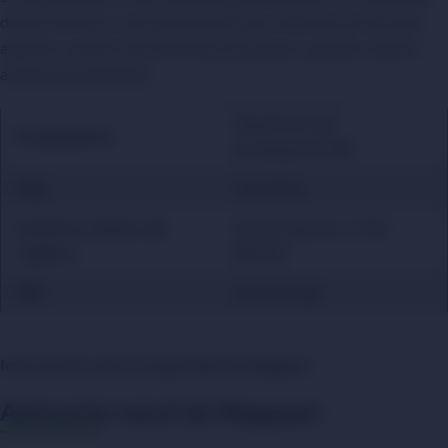
de Let’s Encrypt, y proporciona enlaces e información útil para
aquellos usuarios que enfrentan problemas y puedan requerir
asistencia profesional.
Vdsoft & Script
Propiedad de:
Development SRL
País:
Costa Rica
Licencia y número de
Isla de Anjouan, 3-102-
registro:
887249
SSL:
Let’s Encrypt
Información sobre la seguridad de Megapari
Aplicación móvil de Megapari