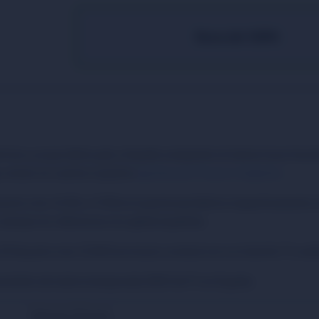
Bono del 100%
e hora, ya que dicho país y España comparten el mismo huso horari
 a tener en cuenta si quieres
apostar por Franco Colapinto
.
 junio a las 13:30 y 17:00 en la península ibérica respectivamente,
 siempre en referencia a la capital española.
 de junio a las 15:00 hora local y contará con un total de 71 vuelt
nsmisión de toda la temporada 2025 de F1 en España.
Viernes 27 junio