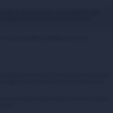
riunfos de cada escudería. Por su parte, Red Bull ha salido
stappen, lidera la clasificación vitalicia cortesía de 4
s en victorias; promedio de 2 abandonos por carrera.
port sugiere a Oscar Piastri con 2,50 por euro apostado, y siendo
fo paga 2,75 y 2,67, a diferencia del 3,50 y 3,06 del nacido en
esto a asumir. Recuerda que en los deportes de motor, aunque la
s cuotas: