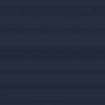
 luce atractiva para quienes estén dispuestos a asumir un riesgo u
ntre 3,75 y 4,50. Asimismo y motivado a su citado lauro en Montreal
 el Red Bull Ring, transformándose en oportunidades de valor para l
en el Circuito de Red Bull Ring. Es uno de los trazados más vetust
pidamente salvo en tramos como los de 1988 a 1996 y de 2004 a 2
y 10 curvas, más cinco rectas. Entretanto, este tradicional circuit
lberg se utilizan tres tipos diferentes de neumáticos: tanto duro,
nósticos, aunque con tiempo nublado. En caso de mal clima, esto p