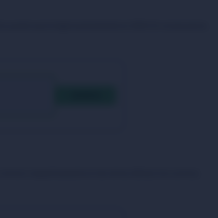
ria, puesto que la logró precisamente en 2024. En consecuencia,
OFERTA
 tercero respectivamente en dos de las últimas tres carreras,