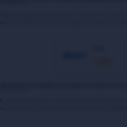
Además de llevarse la victoria el pasado 15 de junio en Canadá, e
invertir en el británico de 27 años, y quien marcha cuarto en la gen
1xBet
5
/5
🔥
Apuesta arriesgada pero jugosa:
Charles Leclerc 
Es cierto que el monegasco no ha vencido en ningún trazado este a
antecedente por el cual, quizás, sea su momento de dar un golpe so