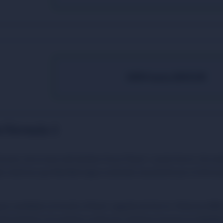
100% hasta 200 EUR
e Fórmula 1
Laren, de la mano del tándem Oscar Piastri- Lando Norris. Sin em
adá, mientras que Red Bull sigue sostenido claramente por el tet
an candidato al triunfo a Piastri, seguido de Norris. Mientras 888 
tivamente si el oceánico se lleva los máximos honores en Spielberg