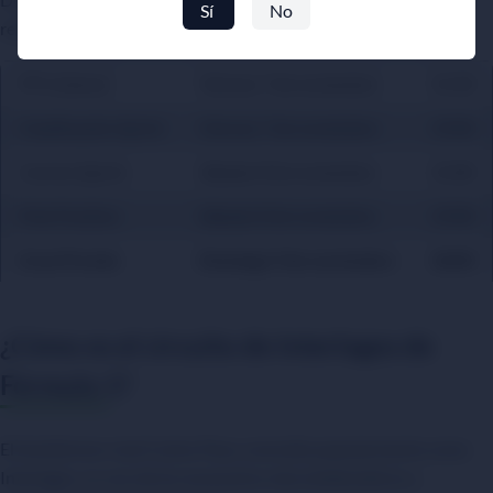
Sí
No
retransmisión de toda la temporada 2025 de la F1 en España.
FP1 (Libres)
Viernes 7 de noviembre
15:30
Clasificación Sprint
Viernes 7 de noviembre
19:00
Carrera Sprint
Sábado 8 de noviembre
15:00
Pole Position
Sábado 8 de noviembre
19:00
Gran Premio
Domingo 9 de noviembre
18:00
¿Cómo es el circuito de Interlagos de
Fórmula 1?
El Autódromo José Carlos Pace, conocido popularmente como
Interlagos, es uno de los escenarios más emblemáticos y