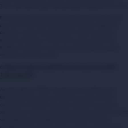
2,50 y 2,60, mientras que la del australiano fluctúa de 4,10 a 4,50.
Por tales motivos, te dejo tres recomendaciones bien pensadas
para el GP de São Paulo, dependiendo de cuánto riesgo estés
dispuesto a asumir. Recuerda que en los deportes de motor,
aunque la estadística y el rendimiento ayudan, siempre hay
margen para sorpresas, así que con un buen análisis se puede
encontrar valor en las cuotas:
✅
Apuesta segura:
Lando Norris termina en el podio –
1,40 en bet365.
Aunado a ganar en México durante la carrera anterior, el de
Bristol totaliza 16 podios en el ejercicio; la mayor cifra de la
competición, incluyendo siete en las recientes ocho carreras;
suficiente para asaltar la punta del campeonato. Asimismo, Norris
salió segundo en Interlagos durante la edición del 2023 y
consiguió la ‘Pole’ en 2024, por lo que confiar en este talentoso