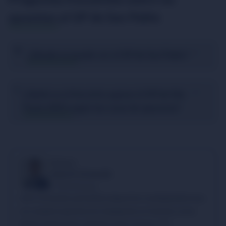
apuestas al GP de San Pablo
¿Dónde se puede ver el GP de San Pablo?
¿Quién es el favorito a ganar el GP de São
Paulo 2025 según las casas de apuestas?
Autores
John R. Griswold
139 Artículos
John Griswold, periodista deportivo multiplataformas
con amplia experiencia trabajando en fuentes como
fútbol, baloncesto, béisbol, tenis, boxeo y F1.