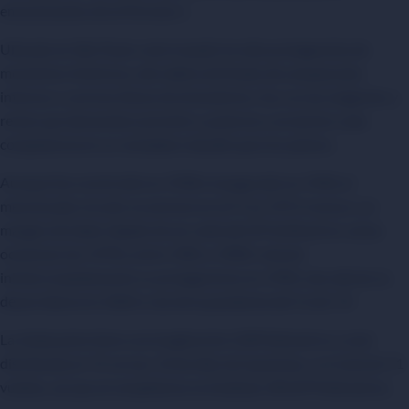
emocionantes de la Fórmula 1.
Ubicado en São Paulo, este trazado ha sido protagonista de
momentos históricos, del calibre de finales de campeonato
intensos y carreras llenas de dramatismo. Sus curvas exigentes y
rectas que demandan precisión y potencia, convierten cada
competencia en un verdadero desafío para los pilotos.
Aunque fue construido en 1938 e inaugurado en 1940, el
mencionado circuito se estrenó en la F1 en 1973. Incluso y al
margen de haber dejado de ser sede del GP de Brasil en varias
ocasiones (en 1978 y entre 1981 y 1989), retomó
ininterrumpidamente su protagonismo en 1990, más allá de no
desarrollarse en 2020 a raíz de la pandemia del Covid-19.
La citada pista tiene una longitud de 4.309 kilómetros y está
distribuida en 15 curvas; 10 de ellas de izquierda, y un total de 71
vueltas, así que al completarse se totalizan 305.879 kilómetros.