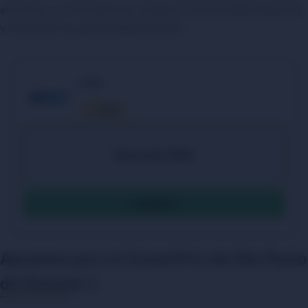
atractivas y un mercado muy variado en vías de realizar apuestas
y maximizar las oportunidades de éxito.
1xBet
5
/5
Bono del 100%
OFERTA
Apuestas para el Grand Prix de São Paulo
de Fórmula 1