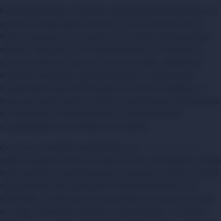
El 2025 de Fórmula 1 ha estado marcado desde el principio por el
dominio incuestionable de McLaren, cortesía del dúo Norris-
Piastri, hasta que en las recientes seis carreras el tetracampeón
defensor, Verstappen, se ha metido de lleno en la lucha por la
cima, sumando tres victorias y otros tres podios. Igualmente,
Mercedes ha exhibido regularidad debido al siempre fiable
George Russell, quien además ganó hace poco en Singapur, en
tanto que Charles Leclerc, de Ferrari, ha tenido picos interesantes
de rendimiento, incluyendo tercera y segunda posición
respectivamente en las últimas dos pruebas.
Con miras al Grand Prix de São Paulo, las
casas de apuestas
ratifican paridad entre dos nombres: Norris y Verstappen, aunque
Piastri también se mantiene entre los favoritos. En efecto, bet365
otorga 2,60 por euro apostado al triunfo del británico y del
neerlandés, y 4,50 la victoria del australiano, en tanto que 1xbet
da a pagar 2,56 al lauro de Norris y de Verstappen, y 4,10 el de