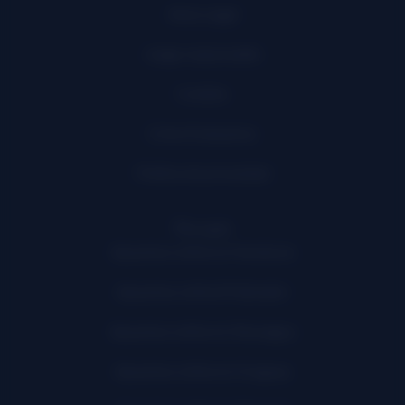
Aviso Legal
Juego responsable
Cookies
Cómo Evaluamos
Política de privacidad
Por país
Apuestas online en Honduras
Apuestas online El Salvador
Apuestas online en Nicaragua
Apuestas online en Uruguay