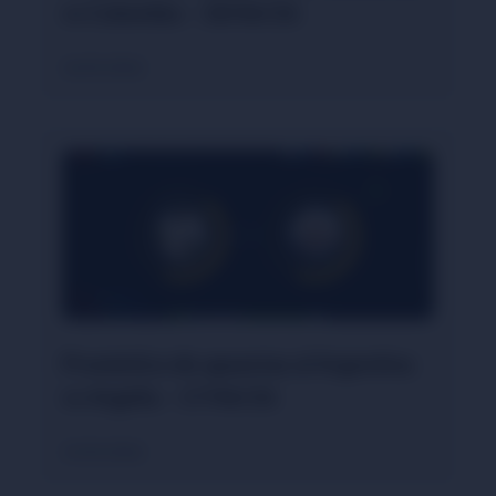
vs Colombia – 18/06/26
26/05/2026
Pronóstico de apuestas al Argentina
vs Argelia – 17/06/26
25/05/2026