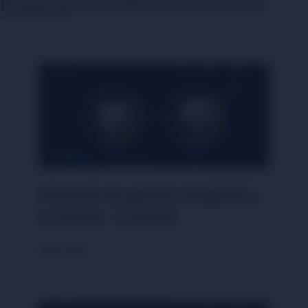
Pronósticos de fútbol más recientes
Pronóstico de apuestas al Inglaterra
vs Croacia – 17/06/26
26/05/2026