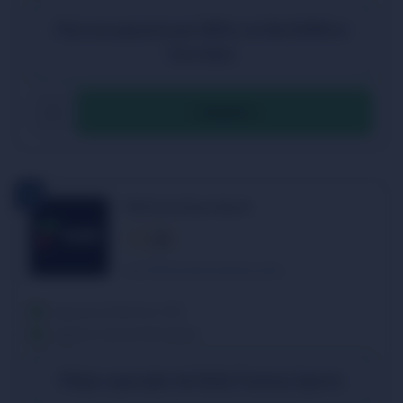
Haz una apuesta por $20 y recibe $100 en
free-bets
OFERTA
Fliff Social Sportsbook
4/5
Leer Fliff Social Sportsbook reseña
App para Android y iOS
Legal en más de 40 estados
Mejor operador de Daily Fantasy Sports