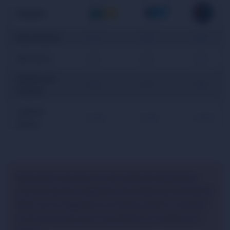
Equipos
Real Madrid
2.15
2.20
2.20
Barcelona
2.35
2.35
2.40
Atlético de
5.50
5.75
6.00
Madrid
Athletic
12.00
12.00
15.00
Bilbao
Vale aclarar que estas son las cuotas de salida de las
casas de apuestas al ganador de la Supercopa de España
2026; por consiguiente, las mismas pueden ir variando
conforme se acerque la competición y en medio de la