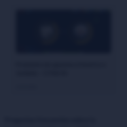
Pronóstico de apuestas al Austria vs
Jordania – 17/06/26
25/05/2026
Preguntas frecuentes sobre la