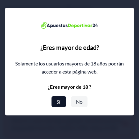
Casa de apuestas: Casino Barcelona
Ventajas
Ofrece pago anticipado a ganador (dos goles de
¿Eres mayor de edad?
ventaja) en 90 minutos en los tres partidos del
torneo.
Solamente los usuarios mayores de 18 años podrán
acceder a esta página web.
Otorga la oportunidad de combinar resultados tanto
del medio tiempo como de los 90 minutos en cada
¿Eres mayor de 18 ?
partido.
Sí
No
Desventajas
Ofrece la cuota más baja a ganador del título para los
dos grandes favoritos, Madrid (1.80) y Barça (2.20).