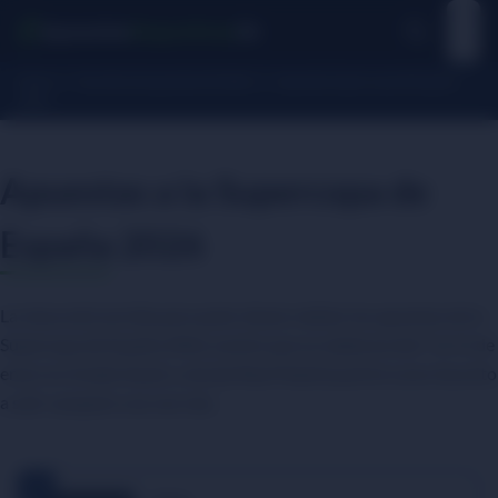
Home
Top sitios de apuestas de fútbol
Apuestas Supercopa de España
2026
Apuestas a la Supercopa de
España 2026
La mesa está servida para quien desee realizar las apuestas de la
Supercopa de España 2026, evento que se celebrará del 7 al 11 de
enero en Arabia Saudí, y donde Real Madrid partirá como favorito
a salir campeón una vez más.