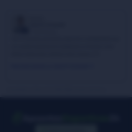
Autores
John R. Griswold
139 Artículos
John Griswold, periodista deportivo multiplataformas
con amplia experiencia trabajando en fuentes como
fútbol, baloncesto, béisbol, tenis, boxeo y F1.
Más información en John R. Griswold
Actualizado en March 27, 2026
8 minutos de lectura
Casinos con Licencia