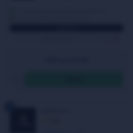
La mejor app de apuestas del mercado americano
Cuotas insuperables en eventos en vivo
Bonus Code
APUESTASDEP1000
Copiar
100% hasta $1,000
OFERTA
BetMGM Sports
4.5/5
Leer BetMGM Sports reseña