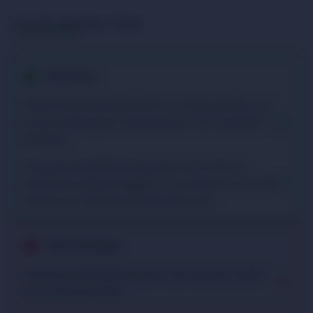
Casa de apuestas: 1xbet
Ventajas
Ofrece doble oportunidad en un mismo partido, con
lo que puedes ganar apostando por dos resultados
distintos.
Otorga la posibilidad de apostar por los tiros a
puerta de cualquier jugador en una mitad o en los 90
minutos de cualquier partido del torneo.
Desventajas
No da la posibilidad de que los dos equipos anoten
en un mismo partido.