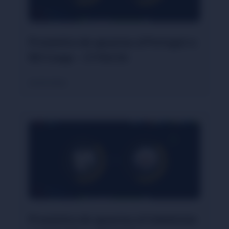
Pronóstico de apuestas al Portugal vs
RD Congo – 17/06/26
26/05/2026
Pronóstico de apuestas al Uzbekistán