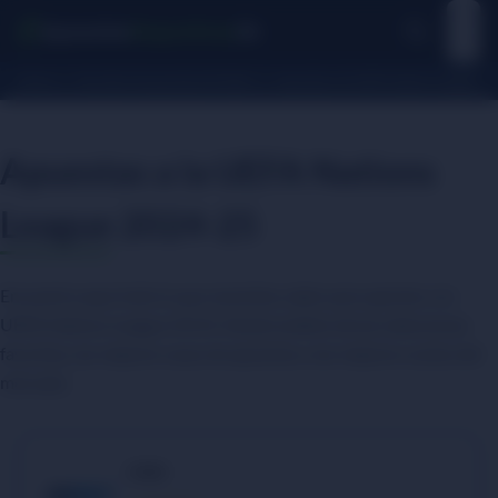
Home
Top sitios de apuestas de fútbol
Apuestas a la UEFA Nations League
Apuestas a la UEFA Nations
League 2024-25
Encuentra aquí todo lo que necesitas saber para apostar a la
UEFA Nations League 24/25. Desde análisis de las selecciones
favoritas, las mejores casas de apuestas y las mejores cuotas del
mercado.
1xBet