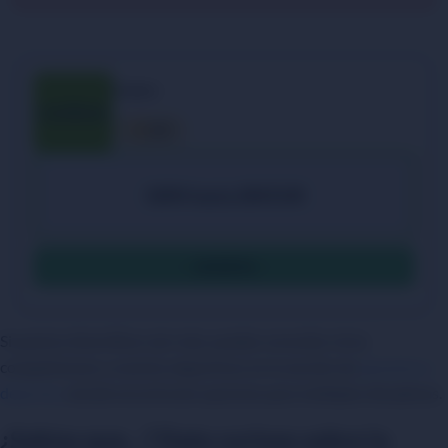
Codere
5
/5
100% hasta 200 EUR
OFERTA
Si quieres diversificar aún más, puedes consultar otras
competiciones y eventos deportivos en la sección de
apuestas a
deportes
, donde encontrarás opciones para múltiples disciplinas.
¿Sabías que…? Dato curioso sobre la