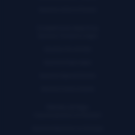
Apuestas online en Panamá
Competiciones deportivas
Apuestas Champions League
Apuestas Giro de Italia
Apuestas Kings League
Apuestas Segunda División
Apuestas Vuelta a España
Métodos de Pagos
Casas de apuestas con Naranja X
Apuestas deportivas con Astropay