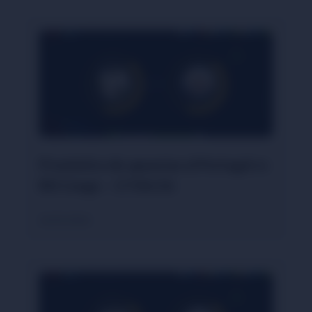
Pronóstico de apuestas al Portugal vs
RD Congo – 17/06/26
26/05/2026