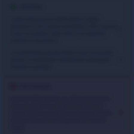
Ventajas
Codere ofrece para la UEFA Nations League
apuestas en vivo, número de tarjetas o tiros a puerta,
lo que nos ayudará, sobre todo, en las apuestas
durante los encuentros.
La modalidad de apuesta Player Props nos permite
apostar al rendimiento individual de cada jugador
durante los partidos.
Desventajas
Aunque Codere siempre nos ofrece promociones
atractivas, sin importar si eres nuevo usuario o
cuentas con experiencia, todavía echamos en falta
las promos para nuestras apuestas a la Nations
League.