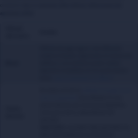
comparto algunas
opciones alternativas a Klarna para las
apuestas online
:
Método
Detalles
alternativo
Método de pago seguro y de utilización
simple en España. Ingresando mi número de
Bizum
teléfono y una solicitud, puedo realizar
depósitos inmediatos en mi cuenta dentro
de las
casas de apuestas con Bizum
.
Sin duda, uno de los
métodos de pago en las
casas de apuestas
más utilizado. Es una
opción fácil de usar, tanto para depósitos,
Tarjeta
como para retiros, dependiendo del
bancaria
operador.
Importante:
se pueden dejar guardados los
datos de la tarjeta de uso frecuente.