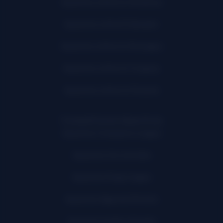
Apuestas online en Honduras
Apuestas online El Salvador
Apuestas online en Nicaragua
Apuestas online en Uruguay
Apuestas online en Panamá
Competiciones deportivas
Apuestas Champions League
Apuestas Giro de Italia
Apuestas Kings League
Apuestas Segunda División
Apuestas Vuelta a España