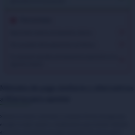
generado en la transacción.
Desventajas
Bajo límite máximo de depósitos diarios
No se puede retirar ganancias con Klarna.
Es necesario aprobar previamente la operación en la
app de tu banco.
Métodos de pago similares y alternativos
a Klarna para apostar
Siempre es bueno contrastar y comparar formas de pago para
escoger la mejor opción o, simplemente, para conocer métodos
existentes al momento de pagar apuestas. Por eso es que te