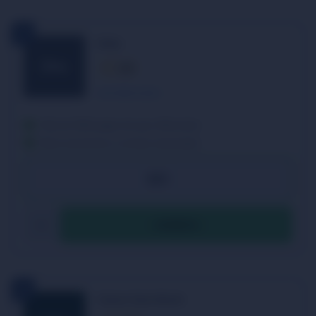
Stake
4/5
Leer Stake reseña
Más de 500 juegos de azar diferentes
Bono exclusivos y sorteos semanales
$25
OFERTA
Caesars Sportsbook