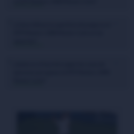
el ATP Masters 1000 Monte-Carlo?
¿Cómo influye la superficie de juego en el
ATP Masters 1000 Monte-Carlo en las
apuestas?
¿Quién es el favorito según las casas de
apuestas para ganar el ATP Masters 1000
Monte-Carlo?