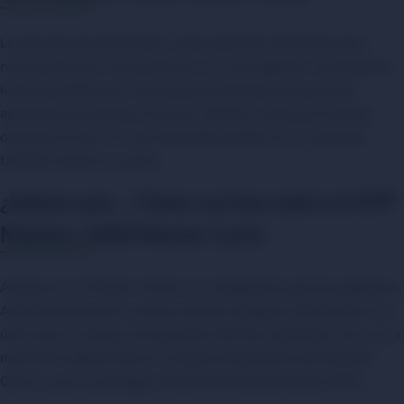
La casa que nos da la mejor cuota a ganador del torneo para
nuestro favorito Carlos Alcaraz o a su perseguidor Jannik Sinner
la dan en betfair, por lo que te recomendamos esta casa de
apuestas para apostar al torneo. Además, cuenta con buenas
opciones en live. Los over de breaks pueden ser un mercado
también tenido en cuenta.
¿Sabías que…? Dato curioso sobre el ATP
Masters 1000 Monte-Carlo
Aunque es un Masters 1000, no es obligatorio para los jugadores.
A diferencia de otros torneos de esta categoría, Montecarlo es el
único que no obliga a los jugadores del top a participar. Aun así, la
mayoría lo elige porque es una gran preparación para Roland
Garros y por su prestigio e historia (se disputa desde 1897).