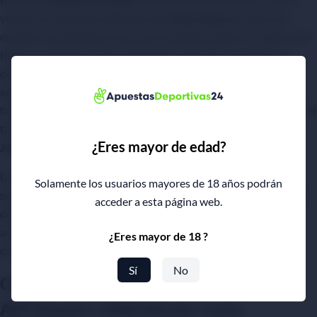
victoria en forma de redención de
Carlos Alcaraz
, quien tras
resetear mentalmente y preparar específicamente su defensa del
título, se posiciona como el hombre a batir para recuperar el
dominio en arcilla. Como alternativa de alto valor, el nombre a
seguir es
Lorenzo Musetti
, cuyo talento en esta superficie y
familiaridad con las condiciones del Principado lo convierten en el
tapado que pensamos que ostenta un valor ideal frente a un
¿Eres mayor de edad?
Jannik Sinner
que llega lanzado tras su éxito en Miami.
La estrategia más inteligente en mercados secundarios sigue
Solamente los usuarios mayores de 18 años podrán
siendo apostar al
over de breaks de servicio
, ya que la lentitud
acceder a esta página web.
de la tierra monegasca y la agresividad al resto de los favoritos
actuales hacen que mantener el saque sea un reto constante
¿Eres mayor de 18 ?
durante todo el torneo.
Sí
No
Casa de apuestas recomendada para el
ATP Masters 1000 Monte-Carlo