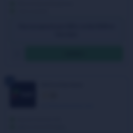
Oferta de bienvenida generosa
Casino excelente
Haz una apuesta por $20 y recibe $100 en
free-bets
OFERTA
Fliff Social Sportsbook
4/5
Leer Fliff Social Sportsbook reseña
App para Android y iOS
Legal en más de 40 estados