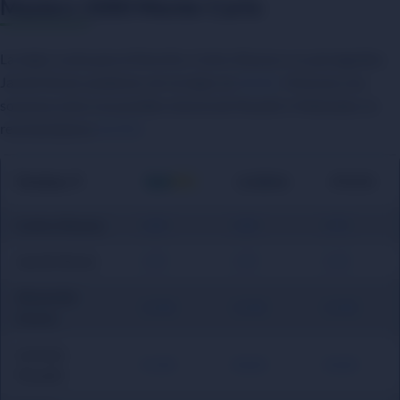
Masters 1000 Monte-Carlo
La mejor cuota para el favorito, Carlos Alcaraz o su perseguidor,
Jannik Sinner, podemos ver la mejor en
betfair
. Si buscas una
sorpresa cómo una posible victoria de Musetti o Medvedev, te
recomendamos
bet365
.
Tenistas
🎾
Carlos Alcaraz
1.83
1.83
1.91
Jannik Sinner
1.95
1.95
2.10
Alexander
15.00
15.00
15.00
Zverev
Lorenzo
41.00
40.00
34.00
Musetti