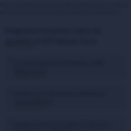
Como curiosidad, el torneo se juega en Roquebrune-Cap-Martin,
en Francia, aunque lleve el nombre de Montecarlo (Mónaco).
Preguntas frecuentes sobre las
apuestas al ATP Monte-Carlo
¿Cuándo empieza el ATP Masters 1000
Monte-Carlo?
¿Dónde ver el ATP Masters 1000 Monte-
Carlo en directo?
¿Dónde encontrar las mejores cuotas para