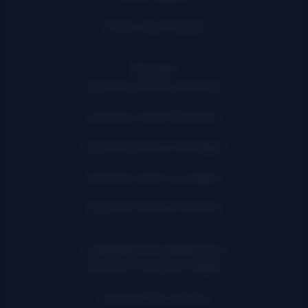
Política de privacidad
Por país
Apuestas online en Honduras
Apuestas online El Salvador
Apuestas online en Nicaragua
Apuestas online en Uruguay
Apuestas online en Panamá
Competiciones deportivas
Apuestas Champions League
Apuestas Giro de Italia