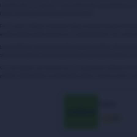
la temporada. Los “gunners” están destacando especialmente por s
hayan sido encuentros bastante controlados.
Por su parte, el Bayer Leverkusen llega consciente de que el Arsena
equipo alemán podría apostar por un planteamiento más conservad
Las estadísticas recientes de ambos equipos también refuerzan la 
siete de los últimos ocho encuentros del Leverkusen también se h
Con dos equipos que destacan por su organización defensiva (el A
partido relativamente cerrado donde superar la barrera de los cuat
Codere
5
/5