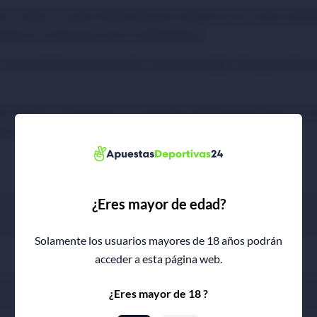
 factor campo y su gran temporada para meterse en los cuartos de f
e ser la clave para cerrar la eliminatoria.
er oportunidad para sorprender al conjunto inglés. El equipo alem
aro favorito, todo apunta a un encuentro donde la prudencia y la 
vos en
apuestasdeportivas24
.
UEFA Champions League – octavos de final, vuelta
¿Eres mayor de edad?
Emirates Stadium (Londres, Inglaterra)
Solamente los usuarios mayores de 18 años podrán
Martes 17 de marzo de 2026
acceder a esta página web.
21.00 (hora de España)
¿Eres mayor de 18 ?