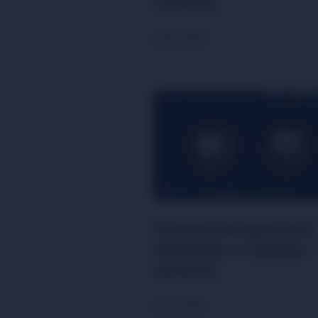
17/06/26
26/05/2026
Pronóstico de apuestas al
Uzbekistán vs Colombia –
18/06/26
26/05/2026