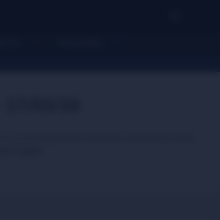
ortivas
Casinos Online
– 17/03/26
 1-1 en la ida disputada en Alemania, la eliminatoria queda
de 3.5 goles
.