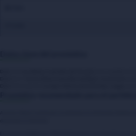
#️⃣
Stake
:
💶
Cuota
:
Datos clave del pronóstico
Dato 1
: En
los últimos 5 partidos del Arsenal
se ha cumplido la lí
Dato 2
: En
7 de los últimos 8 partidos del Bayer Leverkusen
tamb
Dato 3
: El Arsenal es
la mejor defensa de la Premier League
esta
Pronóstico recomendado para el partido
Arsenal y Bayer Leverkusen se enfrentan en el Emirates Stadium en
disputado en Alemania.
El conjunto dirigido por Mikel Arteta parte como favorito para av