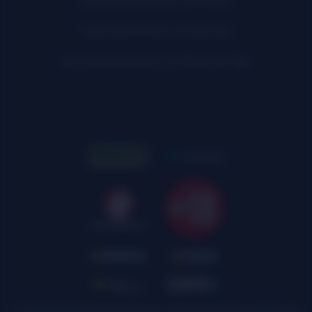
Casas de apuestas con Hal Cash
Apuestas deportivas con Mercado Pago
En ApuestasDeportivas24.com sólo encontrarás reseñas de