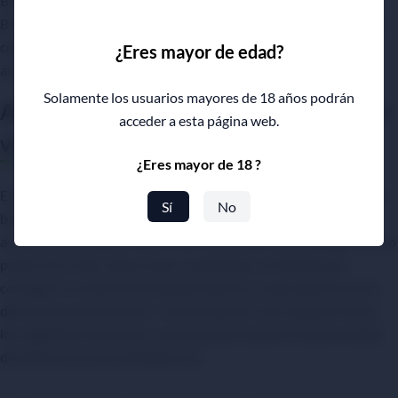
Beterbiev es leve favorito para llevarse la pelea, aunque Dmitry
Bivol tiene posibilidades de ganar. Si estás pensando en apostar,
considera estadísticas de los púgiles y cuotas para intentar
¿Eres mayor de edad?
aumentar tus posibilidades de acierto.
Solamente los usuarios mayores de 18 años podrán
Análisis final sobre el combate Beterbiev
acceder a esta página web.
vs Bivol
¿Eres mayor de 18 ?
Es cierto que las casas de apuestas dan algo favorito a Beterbiev,
Sí
No
básicamente por su mayor experiencia y condición de invicto,
aunado a que superó a Bivol hace tres meses. Sin embargo, el ruso
posee cinco años menos que su oponente y el hambre por
conseguir la revancha de la pelea anterior, lo que podría marcar
diferencias para terminar “sorprendiendo”. De cualquier forma,
los seguidores del boxeo y las apuestas tendrán la oportunidad
de disfrutar de esta anhelada cita.