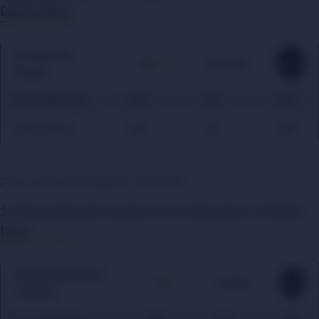
Dmitry Bivol
Ganador sin
empate
Artur Beterbiev
1.80
1.82
1.80
Dmitry Bivol
2.00
2.05
2.00
(*Las cuotas están sujetas a variación)
1×2 Resultado del combate: Artur Beterbiev
vs Dmitry
Bivol
1X2 Resultado del
combate