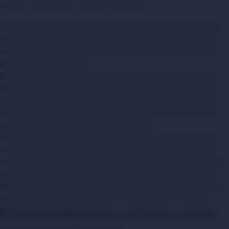
a tomar una decisión y elegir tus apuestas.
Artur Beterbiev totaliza 21 peleas profesionales, ganando todas
ellas, con 20 por nocaut. Dmitry Bivol posee 23 triunfos; 12 de
ellos por KO, en 24 combates, con una derrota (ante Beterbiev
por decisión mayoritaria).
Beterbiev tiene 39 años de edad, mide 1.82 de altura y pesa 174
libras. Bivol, de 34 años, mide 1.83 y pesa igual 174 libras. Quien
ahora representa a Canadá tiene un alcance de 185 centímetros,
mientras que el del ruso es de 183, así que sobre el papel ambos
peleadores están casi nivelados físicamente.
Ambos púgiles poseen un estilo ortodoxo y se caracterizan por
ser fuertes pegadores, aunque Beterbiev tiene una tasa de KO
casi perfecta (sólo en una ocasión no ha ganado por la vía rápida).
Las casas de apuestas muestran un leve favoritismo hacia Artur
Beterbiev, aunque reconocen a través de sus cuotas que no sería
descabellado que Dmitry Bivol se lleve el esperado combate.
Pronóstico Beterbiev
vs Dmitry: ¿quién