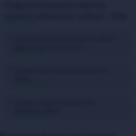
Preguntas frecuentes sobre las
apuestas al Beterbiev
vs Bivol – FAQs
¿Quién ganará la pelea Beterbiev vs Bivol
según las casas de apuestas?
¿Dónde apostar a la pelea Beterbiev vs
Bivol?
¿Dónde y cuándo es la pelea entre
Beterbiev vs Bivol
?
Pronósticos de boxeo mas recientes