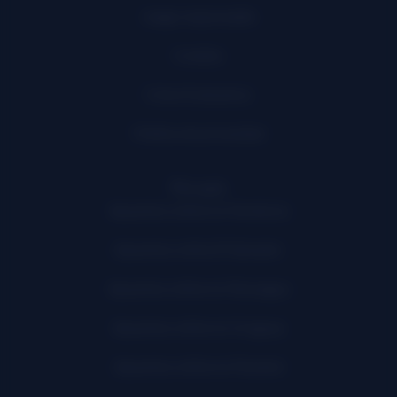
Juego responsable
Cookies
Cómo Evaluamos
Política de privacidad
Por país
Apuestas online en Honduras
Apuestas online El Salvador
Apuestas online en Nicaragua
Apuestas online en Uruguay
Apuestas online en Panamá