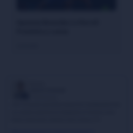
Apuestas Benavidez vs Morrell:
Pronóstico y cuotas
21/01/2025
Autores
John R. Griswold
139 Artículos
John Griswold, periodista deportivo multiplataformas
con amplia experiencia trabajando en fuentes como
fútbol, baloncesto, béisbol, tenis, boxeo y F1.
Más información en John R. Griswold