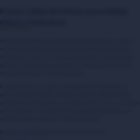
Previa y datos de interés para el Bodo
Glimt vs Tottenham
El Bodø/Glimt afronta el partido más importante de su historia
reciente, estrenándose como local en una fase de grupos de la
Champions League. Con el empuje de su gente y el recuerdo de
grandes noches europeas, el equipo noruego quiere demostrar
que puede competir contra los grandes.
El Tottenham, por su parte, no puede permitirse sorpresas si
quiere encarrilar el grupo. Aunque es favorito, deberá mostrar
carácter para imponerse en un escenario hostil y ante un rival que
suele crecerse en su estadio. El duelo promete intensidad y un
ambiente único en el mítico “infierno del norte”
Encuentra más pronósticos y bonos exclusivos en
apuestasdeportivas24
.