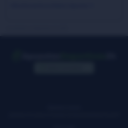
Más información en Masters Apuestas
Actualizado en September 26, 2025
Casinos con Licencia
Quienes somos
¿Quiénes formamos el equipo de ApuestasDeportivas24?
Aviso Legal