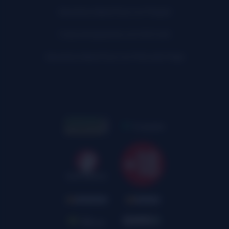
Apuestas deportivas con Paypal
Casas de apuestas con Hal Cash
Apuestas deportivas con Mercado Pago