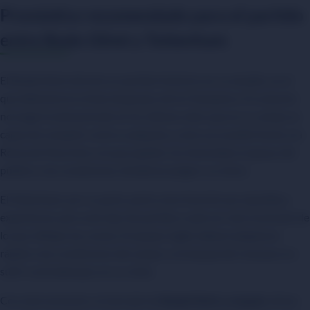
Pronóstico recomendado para el partido
entre Bodo Glimt y Tottenham
El Bodø/Glimt afronta un partido histórico en su estadio, en el
que debutará en la fase de grupos de la Champions. El conjunto
noruego ha demostrado en los últimos años que en su campo es
capaz de competir contra cualquiera, como ya sucedió frente a la
Roma de Mourinho a la que apalizó. Su intensidad, el apoyo del
público y las condiciones climáticas juegan a su favor.
El Tottenham, por su parte, parte como favorito por plantilla y
experiencia, pero este tipo de partidos suele ser más incómodo de
lo que reflejan las cuotas. El equipo inglés deberá adaptarse
rápido a las condiciones del campo y al empuje del rival para no
sufrir contratiempos en su visita.
Con este escenario, el mercado de
Bodø/Glimt o empate
ofrece