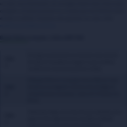
un valor muy interesante. Los noruegos tienen todo a favor para
competir y al menos puntuar en un duelo que será histórico para
el club y su afición. Si quieres más apuestas con valor, visita
nuestros pronósticos de hoy
.
Bodo Glimt o empate, 1.66 en BET365
El campo se encuentra en el punto más al norte
Dato
de toda la Champions League, lo que conlleva
1
:
condiciones muy duras para los rivales.
El Bodø/Glimt es un equipo muy sólido en casa,
Dato
donde ha conseguido victorias de prestigio en
2
:
competiciones europeas, como el 6-0 frente a la
Roma.
Tottenham llega como favorito por plantilla, pero
Dato
jugar en Noruega nunca es sencillo y el Bodø
3
:
suele crecerse en estas citas históricas.