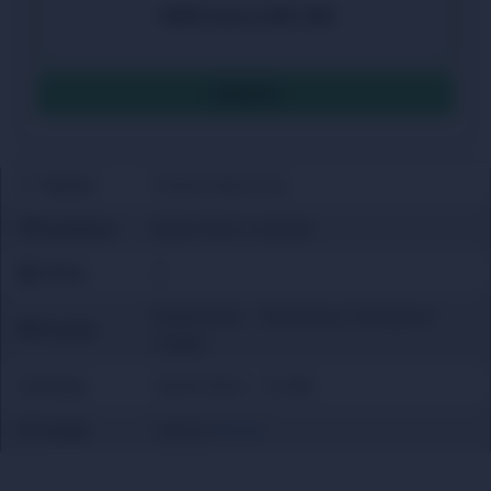
100% hasta USD 100
OFERTA
👨
Tipster
:
MastersApuestas
❓
Pronóstico
:
Bodo Glimt o empate
#️⃣
Stake
:
4
Bodø/Glimt – Tottenham, Champions
🎟️
Evento
:
League
📅
Fecha
:
30/09/2025 – 21:00h
💶
Cuota
:
1.66 en
Bet365