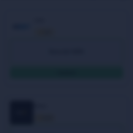
1xBet
5
/5
Bono del 100%
OFERTA
Melbet
4.5
/5