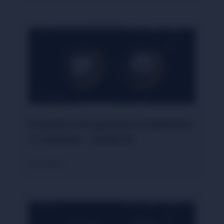
Pronóstico de apuestas al Uzbekistán
vs Colombia – 18/06/26
26/05/2026