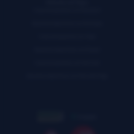
Métodos de Pagos
Casas de apuestas con Naranja X
Apuestas deportivas con Astropay
Casas de apuestas con Yape
Apuestas deportivas con Paypal
Casas de apuestas con Hal Cash
Apuestas deportivas con Mercado Pago