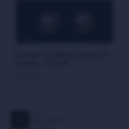
Pronóstico de apuestas al Austria vs
Jordania – 17/06/26
25/05/2026
Autores
Masters Apuestas
1012 Artículos