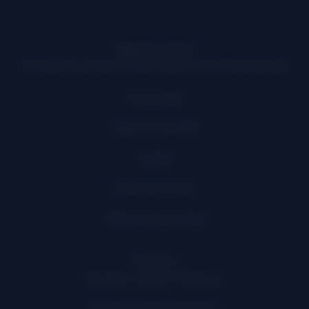
Quienes somos
¿Quiénes formamos el equipo de ApuestasDeportivas24?
Aviso Legal
Juego responsable
Cookies
Cómo Evaluamos
Política de privacidad
Por país
Apuestas online en Honduras
Apuestas online El Salvador