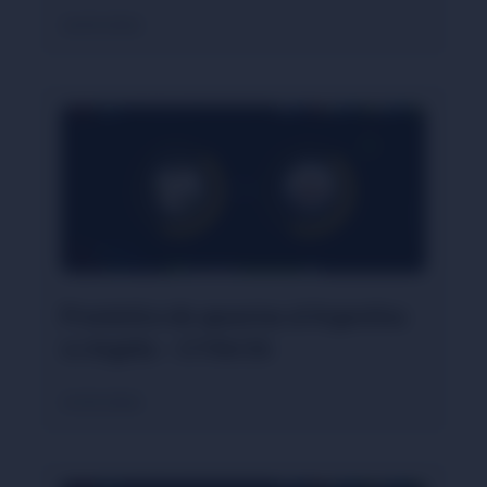
26/05/2026
Pronóstico de apuestas al Argentina
vs Argelia – 17/06/26
25/05/2026