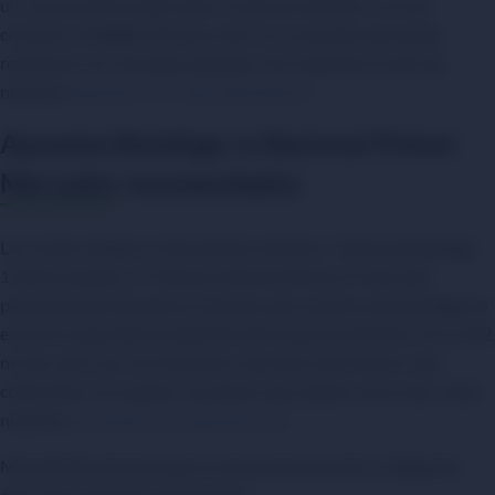
un rival cerrado puede volver a hacerse evidente. Con ese
contexto, el
Under 2.5
tiene valor en un partido que puede
resolverse con marcador ajustado. No te pierdas el resto de
nuestras
apuestas a la Copa Libertadores
.
Apuestas
Botafogo
vs
Nacional Potosí
:
Mercados recomendados
Las cuotas reflejan un favoritismo extremo: 1.02 para Botafogo,
11.00 el empate y 17.00 para Nacional Potosí. El mercado
prácticamente descarta la sorpresa, pero quizá se desprestigia en
exceso la capacidad competitiva del conjunto boliviano. En el 1X2
no hay valor, por eso buscamos mercados alternativos más
coherentes con el guion. Si quieres más análisis como este, visita
nuestros
pronósticos de apuestas hoy
.
Más allá del pick principal, el contexto de tensión y obligación
abre otras opciones interesantes: