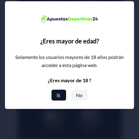
¿Eres mayor de edad?
Pronóstico de apuestas al Ghana vs
Panamá – 18/06/26
Solamente los usuarios mayores de 18 años podrán
acceder a esta página web.
26/05/2026
¿Eres mayor de 18 ?
Sí
No