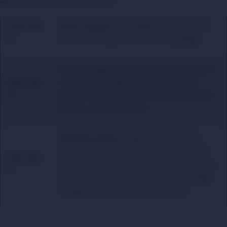
Mercado
Under de goles:
Respaldado por el 1-0 de la
1:
ida y por las dudas ofensivas de Botafogo.
Over de tarjetas:
Partido de máxima tensión,
Mercado
con Botafogo obligado y Nacional Potosí
2:
defendiendo ventaja. Escenario propicio para
fricción y amonestaciones.
Hándicap asiático
: Dependiendo de cómo
evolucione el partido, puede ser interesante
Mercado
explorar líneas a favor de Nacional Potosí si el
3:
marcador se mantiene ajustado o si Botafogo
no logra romper pronto el bloque rival.