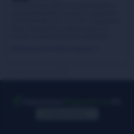
MastersApuestas, expertos en mercados líquidos y
análisis de información clave, llevan su conocimiento
sobre fútbol, NBA y tenis a otro nivel. Como grupo de
tipsters especializados, su enfoque se basa en la
precisión y el estudio detallado de cada apuesta.
Más información en Masters Apuestas
Actualizado en February 23, 2026
Casinos con Licencia