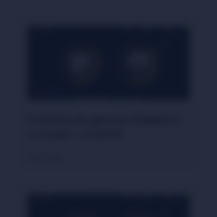
Pronóstico de apuestas al Inglaterra
vs Croacia – 17/06/26
26/05/2026