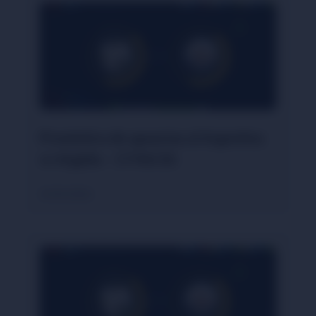
Pronóstico de apuestas al Argentina
vs Argelia – 17/06/26
25/05/2026