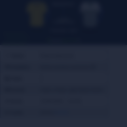
👨
Tipster
:
MastersApuestas
❓
Pronóstico
:
Ambos equipos anotarán (SÍ)
#️⃣
Stake
:
3
🎟️
Evento
:
Cádiz vs Eibar, Liga Hypermotion
📅
Fecha
:
13/09/2025 – 16:15h
💶
Cuota
:
2.05 en
Bet365