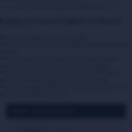
España
, pero, como recomendación, revisa la oferta de
Codere
.
Cuotas 1×2 para el Cagliari vs Venezia
Primer enfrentamiento: Venezia 2-1 Cagliari.
En 8 de los últimos 11 partidos de Cagliari se han anotado entre 2
y 3 goles.
En 3 de los últimos 4 enfrentamientos entre ambos equipos,
ambos marcaron y se superó la barrera de los 2.5 goles.
Venezia ha visto menos de 2.5 goles en 11 de sus 13 últimos
partidos, con 6 de ellos registrando menos de 1.5 goles.
Venezia ha empatado sus últimos 5 partidos fuera de casa, y en 4
de ellos ambos equipos marcaron.