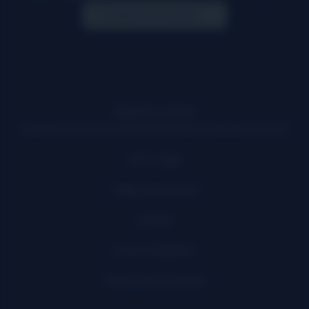
Casinos con Licencia
Quienes somos
¿Quiénes formamos el equipo de ApuestasDeportivas24?
Aviso Legal
Juego responsable
Cookies
Cómo Evaluamos
Política de privacidad