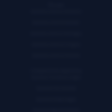
Por país
Apuestas online en Honduras
Apuestas online El Salvador
Apuestas online en Nicaragua
Apuestas online en Uruguay
Apuestas online en Panamá
Competiciones deportivas
Apuestas Champions League
Apuestas Giro de Italia
Apuestas Kings League
Apuestas Segunda División