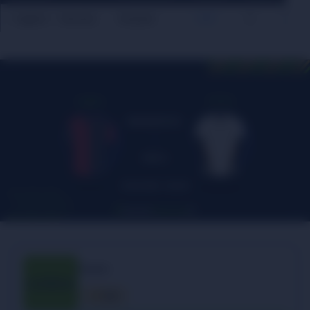
Cagliari – Venezia
Empate
3.00
4
Codere
5
/5