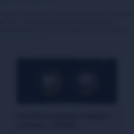
pronósticos de apuestas hoy
.
Al final, la lucha por evitar el descenso podría definir la tónica del
partido, con ambos equipos posiblemente optando por un
enfoque cauteloso. Descubre más sobre este y otros eventos en
ApuestasDeportivas24
.
Pronóstico de apuestas al Inglaterra
vs Croacia – 17/06/26