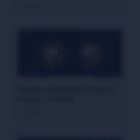
26/05/2026
Pronóstico de apuestas al Ghana vs
Panamá – 18/06/26
26/05/2026