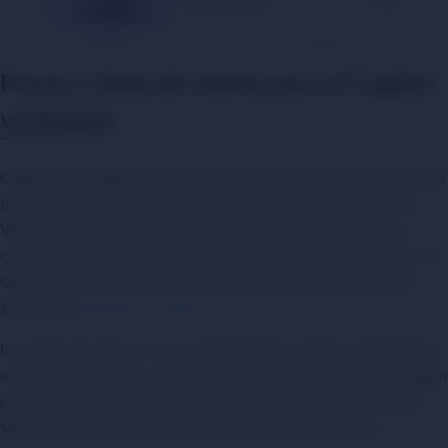
Previa y datos de interés para el Cagliari
vs Venezia
Cagliari casi asegura su permanencia, pero necesita sumar en este
partido crucial, especialmente después de su reciente derrota.
Venezia, por su parte, ha mostrado mejora, pero enfrenta un
calendario difícil con partidos contra equipos de calibre superior.
Obtén más información sobre este partido visitando nuestra
sección de
Apuestas a la Serie A
.
La ventaja de jugar en casa y el historial de victorias importantes
esta temporada, como contra Verona y Lecce, posiciona al Cagliari
como un contendiente fuerte, aunque no debe subestimar a un
Venezia revitalizado. Para pronósticos futuros, consulta