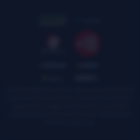
En ApuestasDeportivas24.com sólo encontrarás reseñas de
casas de apuestas autorizadas y con licencia. No obstante, el
juego online no es legal en todos los países y por ello es
responsabilidad de cada usuario conocer la legislación del
territorio en que reside.