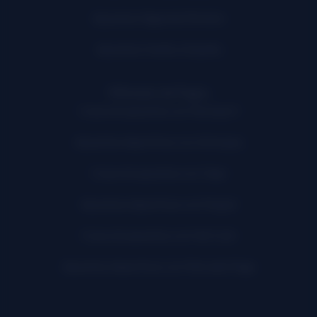
Apuestas Segunda División
Apuestas Vuelta a España
Métodos de Pagos
Casas de apuestas con Naranja X
Apuestas deportivas con Astropay
Casas de apuestas con Yape
Apuestas deportivas con Paypal
Casas de apuestas con Hal Cash
Apuestas deportivas con Mercado Pago