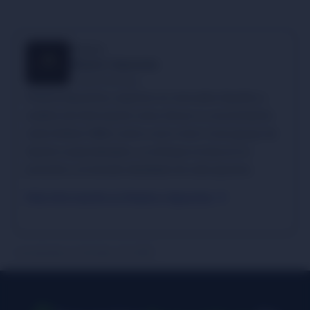
Autores
Masters Apuestas
1012 Artículos
MastersApuestas, expertos en mercados líquidos y
análisis de información clave, llevan su conocimiento
sobre fútbol, NBA y tenis a otro nivel. Como grupo de
tipsters especializados, su enfoque se basa en la
precisión y el estudio detallado de cada apuesta.
Más información en Masters Apuestas
Actualizado en October 10, 2025