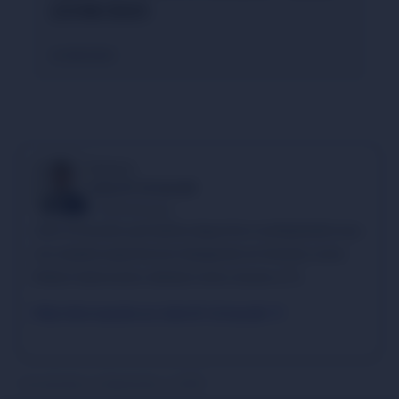
23/08/2025
21/08/2025
Autores
John R. Griswold
139 Artículos
John Griswold, periodista deportivo multiplataformas
con amplia experiencia trabajando en fuentes como
fútbol, baloncesto, béisbol, tenis, boxeo y F1.
Más información en John R. Griswold
Actualizado en September 3, 2025