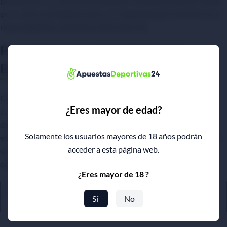
permita lucir un cinturón de campeón. El estadounidense resalta
por su dura mentalidad, junto a su capacidad para moverse en el
ring y adaptarse a distintos estilos del rival.
Pronósticos para el combate entre
Eduardo Núñez vs Christopher Diaz
Como en la mayoría de las peleas, es complicado hacer un
¿Eres mayor de edad?
pronóstico de apuestas
y más cuando ambos boxeadores han
dado buenas exhibiciones recientes en el cuadrilatero; sin
Solamente los usuarios mayores de 18 años podrán
embargo, el mexicano parece encontrarse en su ‘prime’ y debería
acceder a esta página web.
sacar ventaja de ello, y de su superioridad física sobre su
oponente.
¿Eres mayor de 18 ?
🔥
Mi apuesta recomendada:
Eduardo Núñez gana (1×2) –
Sí
No
1,04
en
1xbet
.