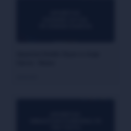
Apuestas Xander Zayas vs Jorge
García – Boxeo
28/06/2025