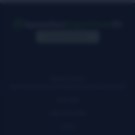
Casinos con Licencia
Quienes somos
¿Quiénes formamos el equipo de ApuestasDeportivas24?
Aviso Legal
Juego responsable
Cookies