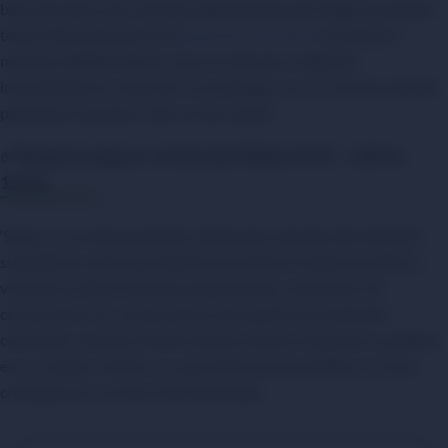
bien pensadas, pero siempre dependiendo del riesgo que desees
tomar. Recuerda que en las
apuestas de boxeo
no existe un
método infalible debido a que se trata de un deporte
impredecible en ocasiones; sin embargo, con un correcto análisis
podremos encontrar valor en las cuotas:
✅
Apuesta segura:
victoria de Núñez (1×2) – 1,04 en
1xbet.
‘Sugar’ es una de las grandes referencias actuales de la división
superpluma, tanto que además de ostentar la faja de la FIB, ha
vencido en 28 de 29 peleas profesionales, incluyendo 18
consecutivas. En consecuencia, esta opción luce bastante
coherente, sumado al hecho de que subirá al ring ante su público,
en su ciudad, y frente a un oponente que ha perdido sus cinco
combates por coronas internacionales.