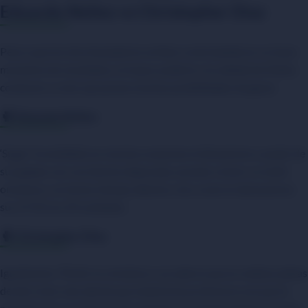
Eduardo Núñez vs Christopher Diaz
Pese a que los dos boxeadores arriban a esta batalla en un buen
momento de resultados, el mayor poderío y la calidad de Núñez
conducen a creer que posee muchas posibilidades de ganar.
🥊
Eduardo Núñez
‘Sugar’ ha exhibido en muchas ocasiones el dinamismo y poder de
sus golpes con una técnica depurada, aunado a tener un estilo
ortodoxo y al mismo tiempo efectivo, tal y como lo demuestran
sus 27 KO en 29 combates.
🥊
Christopher Diaz
Igualmente, ‘Pitufo’ es ortodoxo y ya sabe lo que es realizar peleas
de alto nivel, más allá de que todavía busca llevarse una que le