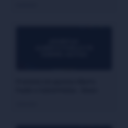
06/08/2025
Pronóstico de apuestas Alberto
Puello vs Subriel Matías – Boxeo
20/06/2025