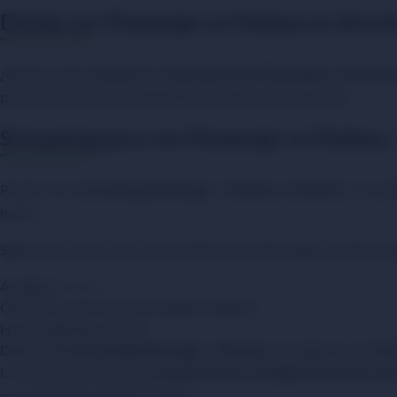
Dónde ver Flamengo vs Chelsea en direct
¿Quieres saber
dónde ver el partido entre
Flamengo
vs
Chelsea
proporcionarte un pronóstico de apuestas para el partido.
Streaming para ver Flamengo vs Chelsea 
Puedes ver el
streaming
Flamengo
–
Chelsea
en
bet365
, y lo me
horas.
Sigue estos pasos para ver el partido entre Flamengo y Chelsea
en
Accede a
bet365
Crea una cuenta (proceso rápido y seguro)
Haz un depósito mínimo
Disfruta del
streaming
Flamengo
–
Chelsea
y de todos los partido
Lo más interesante es que
puedes hacer un depósito mínimo una 
que mantengas activa tu cuenta.