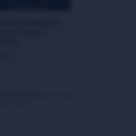
nóstico de apuestas al
tria vs Jordania –
/06/26
05/2026
n apuestas deportivas con una sola
fútbol europeo.
Actualizado en June 19, 2025