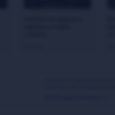
Pronóstico de apuestas al
Pro
Argentina vs Argelia –
Aus
17/06/26
17
25/05/2026
25/
PickHunters es un equipo de expertos e
misión: cazar valor en cada jornada del 
Más información en PickHunters