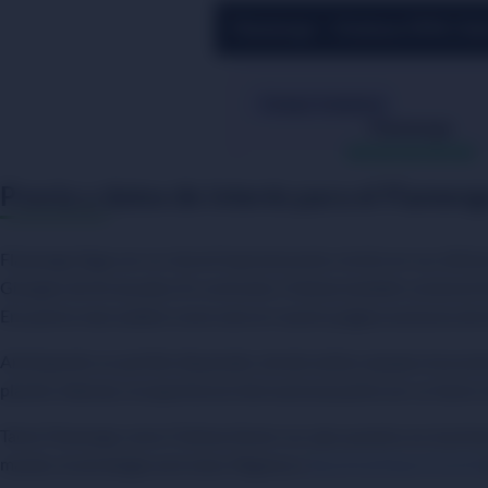
Previa y datos de interés para el Flameng
Flamengo llega con un récord impresionante, invicto en sus último
Giorgian de Arrascaeta. En contraste, Chelsea también comenzó fu
Encuentra más análisis como este en nuestra página exclusiva de 
Anticipando un partido disputado, donde ambos equipos buscarán e
plantel. Además, la experiencia internacional podría ser un factor
Tanto Flamengo como Chelsea tienen sus ojos puestos en el primer 
mando, la estrategia será clave. Regresa a
ApuestasDeportivas24