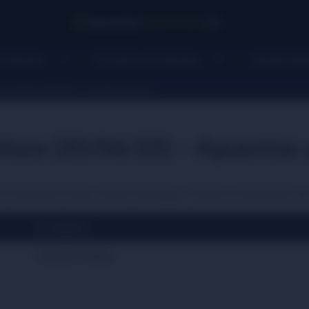
e Apuestas
Pronósticos de Apuestas
Apuestas Dep
vs Chelsea (20/06/25) – Apuestas y Cuotas
lsea (20/06/25) – Apuestas 
 Mundial de Clubes, donde Flamengo y Chelsea se enfrentarán cara 
Pronóstico
Victoria Chelsea