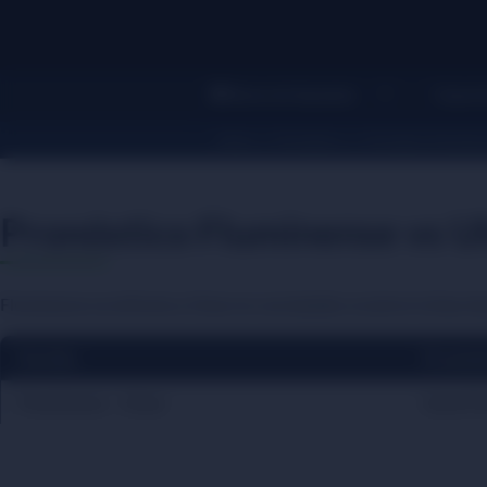
🎁 Bonos de Apuestas
Casas d
Home
Pronósticos
Pronóstico Fluminens
Pronóstico Fluminense vs U
Fluminense se enfrenta a Ulsan en una batalla crucial en la fase d
Partido
Pronóst
Fluminense – Ulsan
Gana Flu