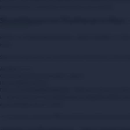
proporcionarte un pronóstico de apuestas para el partido.
Streaming para ver Fluminense vs Ulsan –
Puedes ver el
streaming
Fluminense
–
Ulsan
en
bet365
, y lo mej
horas.
Sigue estos pasos para ver el partido entre Fluminense y Ulsan
en
Accede a
bet365
Crea una cuenta (proceso rápido y seguro)
Haz un depósito mínimo
Disfruta del
streaming
Fluminense
–
Ulsan
y de todos los partido
Lo más interesante es que
puedes hacer un depósito mínimo una 
que mantengas activa tu cuenta.
📌 Los eventos con el ícono 🎥 en la plataforma indican que el part