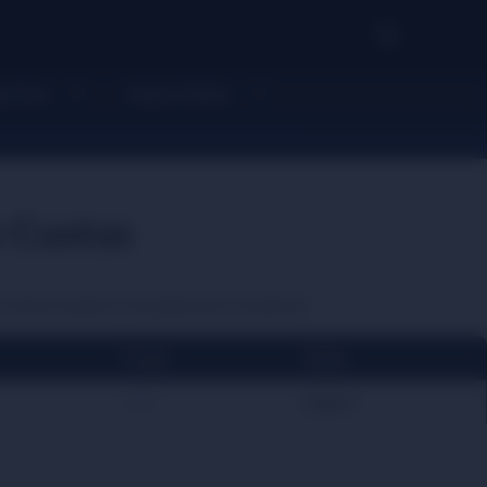
ortivas
Casinos Online
y Cuotas
 carioca superar a los guerreros coreanos?
Cuota
Stake
1.95
Stake 5