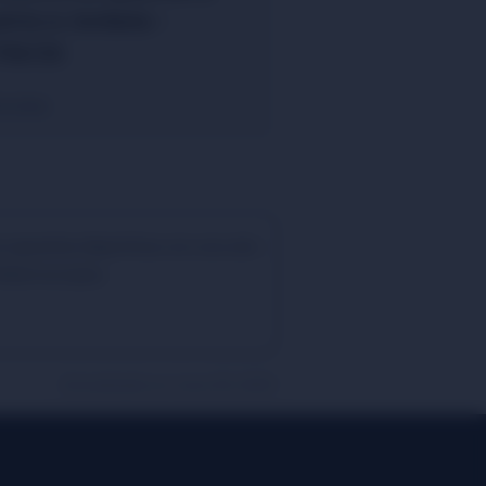
tria vs Jordania –
/06/26
05/2026
n apuestas deportivas con una sola
fútbol europeo.
Actualizado en June 20, 2025