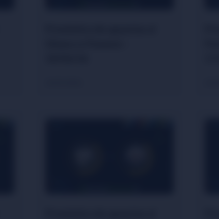
Pronóstico de apuestas al
Pro
Ghana vs Panamá –
Por
18/06/26
17
26/05/2026
26/
Pronóstico de apuestas al
Pro