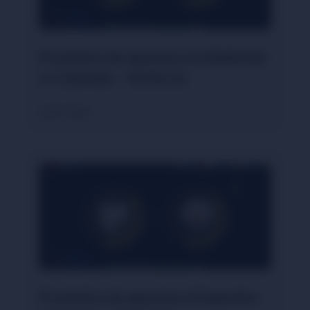
Pronóstico de apuestas al Uzbekistán
vs Colombia – 18/06/26
26/05/2026
Pronóstico de apuestas al Argentina