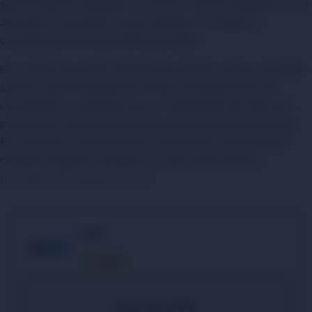
siete encuentros seguidos sin conocer la victoria. Salvados ya con
26 puntos, la sensación es que el equipo se ha dejado ir
completamente en estas últimas jornadas.
En un duelo sin presión clasificatoria, el factor campo y el estado
anímico marcan la diferencia. GV San José llega mucho más
concentrado y competitivo que un Universitario de Vinto que
parece estar contando los días para que termine la temporada.
Por todo ello, la victoria local es un pronóstico sólido en este
contexto. Si quieres más picks con valor visita nuestros
pronósticos de apuestas de hoy
.
1xBet
5
/5
Bono del 100%