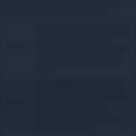
cerrar el curso con una victoria, estos son los mercados que
consideramos más interesantes para este encuentro.
Victoria de GV San José
: El equipo local llega
con mejor actitud competitiva y juega ante su
afición en el último partido del curso.
Mercado
Universitario acumula una racha muy negativa
1:
y llega sin tensión ni objetivos claros, lo que
suele traducirse en partidos muy flojos a
domicilio.
GV San José gana al descanso y al final
: En
partidos sin presión, el equipo que sale más
concentrado suele marcar diferencias pronto.
Mercado
Universitario ha mostrado muchas
2:
desconexiones en las primeras partes,
mientras que GV San José suele empezar
fuerte cuando juega en casa.