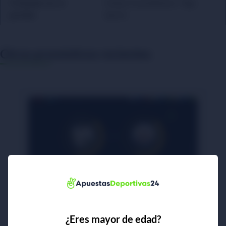
📺
Dónde ver el
Fútbol Canal Bolivia / Tigo
partido
:
Sports
Otros pronósticos recientes
Pronóstico de apuestas al Inglaterra
vs Croacia – 17/06/26
¿Eres mayor de edad?