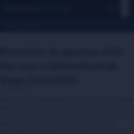
Home
Pronósticos
Pronóstico de apuestas GV San José vs Universitario
de Vinto – 13/12/2025
Pronóstico de apuestas al GV
San José vs Universitario de
Vinto 13/12/2025
Última jornada de la liga boliviana con un duelo sin nada en juego
a nivel clasificatorio, pero con contextos muy distintos. GV San
José quiere cerrar la temporada con una victoria ante su afición,
mientras que Universitario de Vinto llega completamente
desconectado y encadenando malos resultados. Nuestro pick es