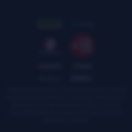
En ApuestasDeportivas24.com sólo encontrarás reseñas de
casas de apuestas autorizadas y con licencia. No obstante, el
juego online no es legal en todos los países y por ello es
responsabilidad de cada usuario conocer la legislación del
territorio en que reside.