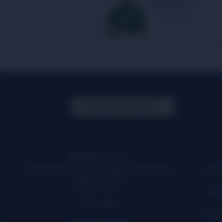
PickHunters
540 Artículos
Casinos con Licencia
Quienes somos
¿Quiénes formamos el equipo de Apuestas
Apue
Deportivas24?
Apue
Aviso Legal
Apue