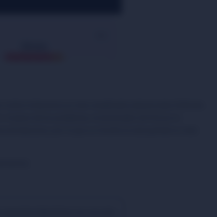
or evitar el descenso es más complicada cada jornada. Enfrente,
o. A pesar de los problemas, el entrenador de Girona ve
 de descenso, por lo que un triunfo en este partido es vital.
ecuencia.
n apuestas deportivas con una sola