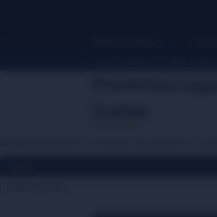
🎁 Bonos de Apuestas
Casas d
Home
Pronósticos
Pronóstico Leganés v
Pronóstico Lega
Cuotas
Enfrentamiento decisivo en la lucha por la permanencia en La Liga
Partido
Leganes – Girona