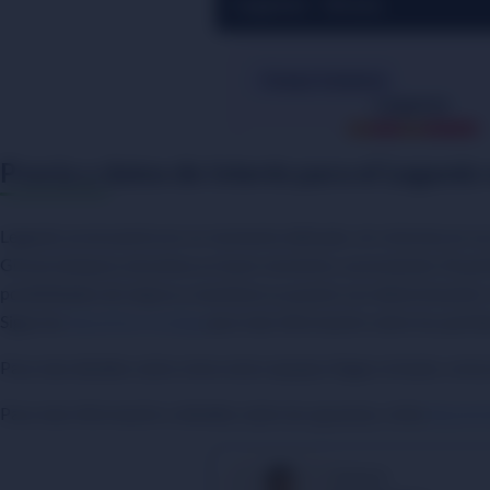
Previa y datos de interés para el Leganés
Leganés se encuentra en un momento delicado, sin victorias en sus 
Girona tampoco atraviesa un buen momento, acumulando 10 partidos
posibilidades de mejora y mantiene su puesto con determinación. C
Sigue las
Apuestas a LaLiga
para más información sobre los partid
Para más detalles sobre cómo estos equipos llegan al duelo, revisa
Para más información y detalles sobre las apuestas, visita
Apuesta
Autores