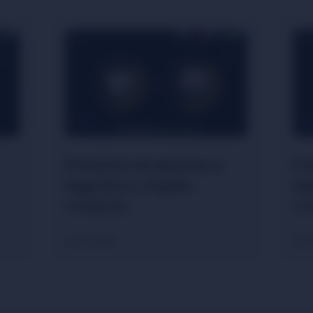
Pronóstico de apuestas al
Pro
Argentina vs Argelia –
Aus
17/06/26
17
25/05/2026
25/