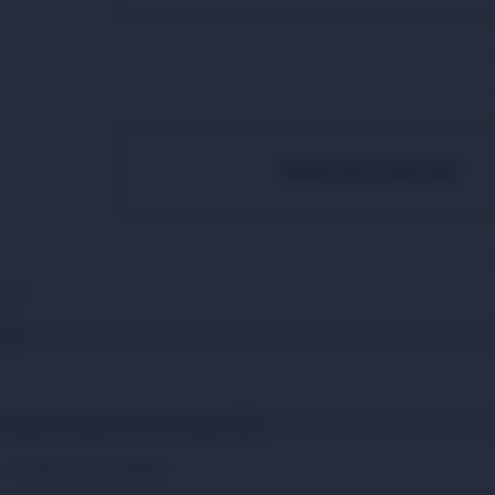
100% hasta USD 100
stas
-3.0
s Bajos, Clasificación Mundial 2026
 20:45h (hora España)