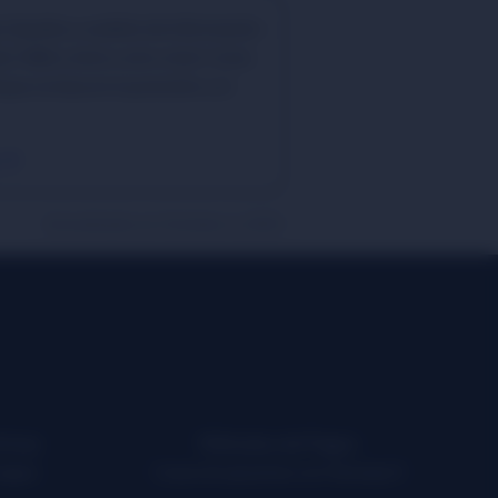
líquidos y análisis de información
ol, NBA y tenis a otro nivel. Como
que se basa en la precisión y el
Actualizado en October 6, 2025
tivas
Métodos de Pagos
eague
Casas de apuestas con Naranja X