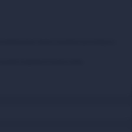
 rotando para dar minutos a los jóvenes, pero el bloque se
ro partido complicado en territorio maltés.