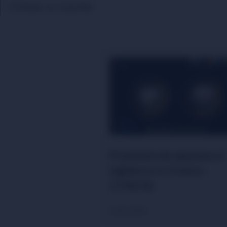
📺
Dónde ver el partido
:
Pronóstico de apuestas al
Inglaterra vs Croacia –
17/06/26
26/05/2026