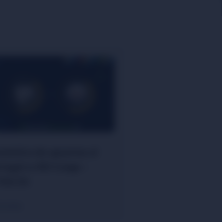
nóstico de apuestas al
tugal vs RD Congo –
/06/26
05/2026