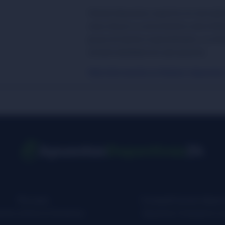
MastersApuestas, expertos en mercados 
clave, llevan su conocimiento sobre fútb
grupo de tipsters especializados, su enfo
estudio detallado de cada apuesta.
Más información en Masters Apuestas
Por país
Competiciones depor
stas online en Honduras
Apuestas Champions L