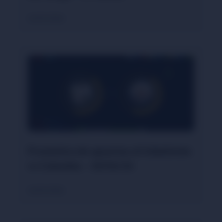
26/05/2026
Pronóstico de apuestas al Uzbekistán
vs Colombia – 18/06/26
26/05/2026