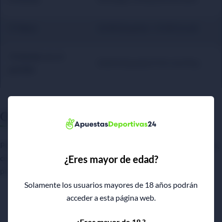
⏰
Hora
:
22:00 (España) / 15:00 (Local)
📺
Dónde ver el
DAZN (España) FOX, Gol Play
partido
:
Otros pronósticos recientes
Puedes consultar otros pronósticos que hemos dejado en la web,
como el
pick de apuestas al Suecia vs Túnez
, el otro duelo de la
¿Eres mayor de edad?
primera jornada del Grupo F.
Solamente los usuarios mayores de 18 años podrán
acceder a esta página web.
¿Eres mayor de 18 ?