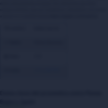
éxitos ante potencias europeas. Dos selecciones que miran
siempre al frente y que, por estadísticas y dinamismo, nos invitan
a pensar en un partido donde
ambos equipos verán puerta
.
❓
Pronóstico
:
Ambos marcan
👨
Tipster
:
MastersApuestas
#️⃣
Stake
:
4/10
💶
Cuota
:
1.75 en BET365
Datos clave del pronóstico entre Países
Bajos y Japón