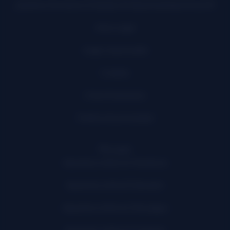
¿Quiénes formamos el equipo de ApuestasDeportivas24?
Aviso Legal
Juego responsable
Cookies
Cómo Evaluamos
Política de privacidad
Por país
Apuestas online en Honduras
Apuestas online El Salvador
Apuestas online en Nicaragua
Apuestas online en Uruguay