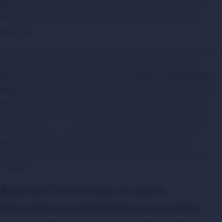
liderada por Virgil van Dijk, algo que un equipo tan ordenado y
rápido en las transiciones como el japonés sabe explotar a la
perfección.
Japón aterriza en Texas tras haber asombrado al mundo en marzo
venciendo a Inglaterra en Wembley, una inyección de moral
definitiva. Aunque la noticia del día es la
dolorosa baja de Kaoru
Mitoma
, excluido de la lista final por una lesión de isquiotibiales
sufrida en la recta final de la temporada, el equipo de Moriyasu
mantiene piezas de élite como Takefusa Kubo y Ritsu Doan. En
ApuestasDeportivas24
creemos que, pese a la ausencia de su
gran estrella del Brighton, el sistema colectivo nipón es lo
suficientemente sólido para castigar las dudas defensivas de la
“Oranje”.
Apuestas Países Bajos vs Japón:
Mercados recomendados en el primer