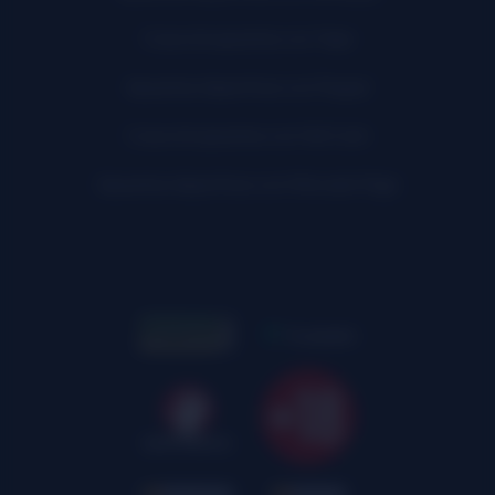
Casas de apuestas con Yape
Apuestas deportivas con Paypal
Casas de apuestas con Hal Cash
Apuestas deportivas con Mercado Pago