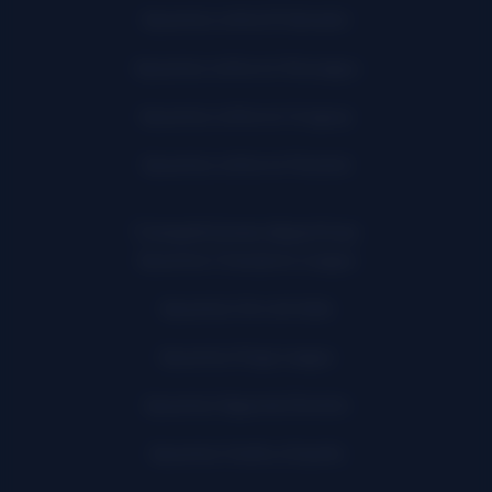
Apuestas online El Salvador
Apuestas online en Nicaragua
Apuestas online en Uruguay
Apuestas online en Panamá
Competiciones deportivas
Apuestas Champions League
Apuestas Giro de Italia
Apuestas Kings League
Apuestas Segunda División
Apuestas Vuelta a España