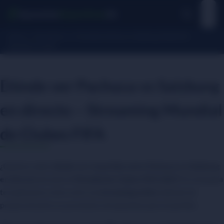
Home
Pronósticos
Pronóstico Pachuca vs Salzburg (18/06/25) –
Apuestas y Cuotas
Dónde ver Pachuca vs Salzburg
en directo – Streaming Mundial
de Clubes FIFA
¿Quieres saber
dónde ver el partido entre
Pachuca
vs
Salzburg
en directo
durante el
Mundial de Clubes FIFA 2025
? En esta guía
te explicamos cómo verlo vía
streaming online
además de
proporcionarte un pronóstico de apuestas para el partido.