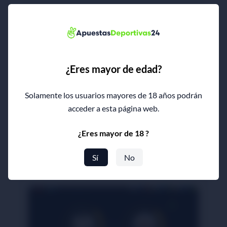
¿Eres mayor de edad?
Solamente los usuarios mayores de 18 años podrán
Pronóstico de apuestas al Ghana vs
acceder a esta página web.
Panamá – 18/06/26
¿Eres mayor de 18 ?
26/05/2026
Sí
No