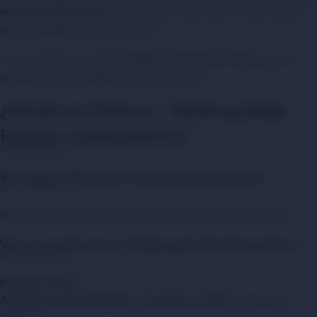
de Clubes FIFA 2025
, desde la fase inicial hasta la final, siempre
que mantengas activa tu cuenta.
📌 Los eventos con el ícono 🎥 en la plataforma indican que el
partido está disponible para ver en directo.
¿Dónde ver Pachuca – Salzburg desde
España y Latinoamérica?
Ver online el Pachuca vs Salzburg desde España
Disponible en streaming en casas de apuestas como bet365.
Ver en vivo Pachuca vs Salzburg desde Latinoamérica
México:
bet365
Argentina, Chile, Uruguay:
streaming accesible vía casas de
apuestas