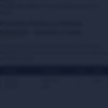
Colombia, Perú, Bolivia:
consulta disponibilidad regional en
bet365
Pronóstico Pachuca vs Salzburg
(18/06/25) – Apuestas y Cuotas
Un enfrentamiento internacional apasionante entre Pachuca y
Salzburg en busca de la gloria en el Mundial de Clubes. ¿Listo para
una batalla de goles?
Partido
Pronóstico
Cuota
Stake
Pachuca –
Más de 2.5
Stake
1.95
Salzburg
goles
5