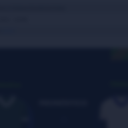
ras vs Chelsea, Mundial de Clubes
2025 – 04:00h
n
bet365