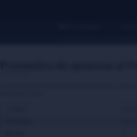
🎁 Bonos de Apuestas
Casas d
Home
Pronósticos
Pronóstico Palmeiras
Pronóstico de apuestas al 
Cuartos de final del Mundial de Clubes entre Palmeiras y Chelsea,
al Benfica en octavos.
👨
Tipster
:
Master
❓
Pronóstico
:
Resulta
#️⃣
Stake
:
3