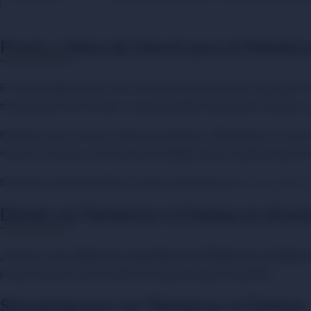
Previa y datos de interés para el Palmeir
El Chelsea llega a este cruce con buenas sensaciones tras golear al
funcionando en el torneo. La superioridad mostrada en octavos y s
Palmeiras, por su parte, sufrió para eliminar a Botafogo en un par
intacta su ilusión, y el torneo ya ha dejado varias sorpresas que 
Encuentra más pronósticos y bonos exclusivos en
apuestasdeport
Dónde ver Palmeiras vs Chelsea en direc
¿Quieres saber
dónde ver el partido entre
Palmeiras
vs
Chelsea
proporcionarte un pronóstico de apuestas para el partido.
Streaming para ver Palmeiras vs Chelsea 