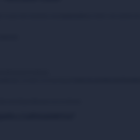
jor es que solo necesitas una
cuenta activa
, es decir, una cuenta c
 directo
:
os del torneo en directo
sola vez
y acceder al streaming de
todos los partidos del Mundia
ido está disponible para ver en directo.
paña y Latinoamérica?