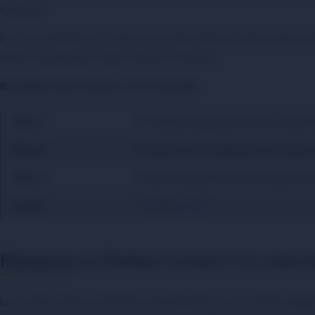
marcador.
Por nivel, dinámica y lo visto en la ronda anterior, el pick victor
(sobre el papel) que el que enfrentó Palmeiras.
Resultado final: Chelsea. 2.05 en bet365
Dato 1
:
El Chelsea ha ganado 3 de sus 4 parti
Dato 2
:
Palmeiras solo ha ganado un choque e
Dato 3
:
El valor de plantilla de los londinense
Cuota:
1.84
en
bet365
Palmeiras vs Chelsea
: Cuotas 1×2 y mer
Las cuotas colocan al Chelsea como favorito, con su victoria pagán