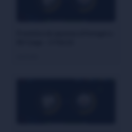
Pronóstico de apuestas al Portugal vs
RD Congo – 17/06/26
26/05/2026