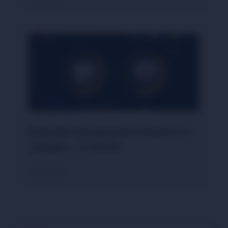
Pronóstico de apuestas al Austria vs
Jordania – 17/06/26
25/05/2026