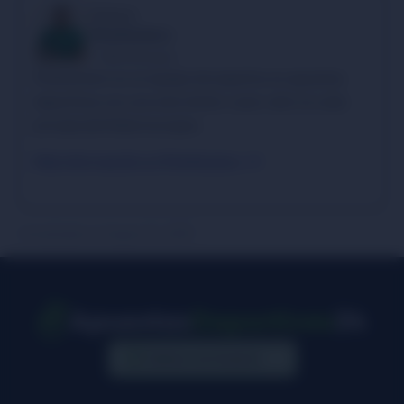
Autores
PickHunters
540 Artículos
PickHunters es un equipo de expertos en apuestas
deportivas con una sola misión: cazar valor en cada
jornada del fútbol europeo.
Más información en PickHunters
Actualizado en August 21, 2025
Casinos con Licencia