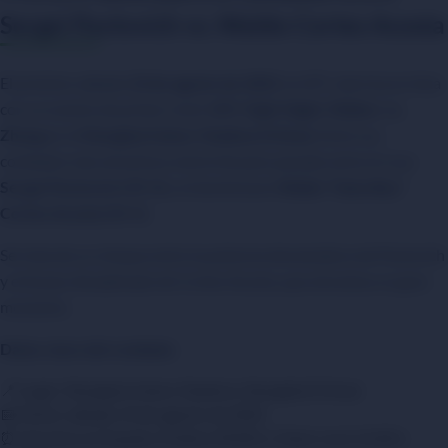
Sergei Pavlovich vs. Waldo Cortes Acosta
El próximo sábado
23 de agosto de 2025
, la UFC aterriza en Asia
con un evento de primer nivel:
UFC Fight Night: Walker vs.
Zhang
en el
Shanghai Indoor Stadium (China)
. Entre sus
combates más atractivos está el de peso pesado entre el ruso
Sergei Pavlovich (19-3)
y el dominicano
Waldo “Salsa Boy”
Cortes Acosta (14-1)
.
Se trata de un choque entre la potencia devastadora de Pavlovich
y el boxeo disciplinado de Cortes Acosta, que atraviesa un gran
momento.
Datos clave del combate:
📍 Lugar: Shanghai Indoor Stadium, Shanghái (China)
📅 Fecha: sábado 23 de agosto de 2025
⏰ Horarios en España: Prelims 09:00 h | Main Card 12:00 h