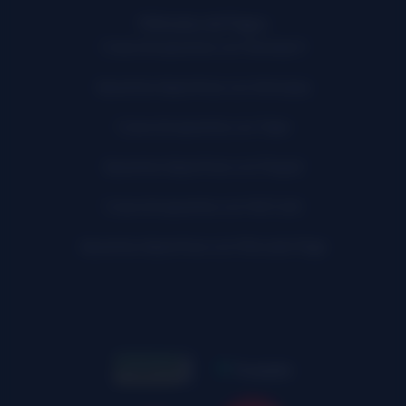
Métodos de Pagos
Casas de apuestas con Naranja X
Apuestas deportivas con Astropay
Casas de apuestas con Yape
Apuestas deportivas con Paypal
Casas de apuestas con Hal Cash
Apuestas deportivas con Mercado Pago