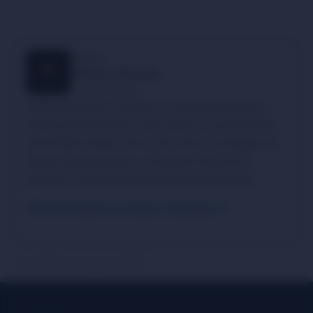
Autores
Masters Apuestas
1012 Artículos
MastersApuestas, expertos en mercados líquidos y
análisis de información clave, llevan su conocimiento
sobre fútbol, NBA y tenis a otro nivel. Como grupo de
tipsters especializados, su enfoque se basa en la
precisión y el estudio detallado de cada apuesta.
Más información en Masters Apuestas
Actualizado en August 6, 2025