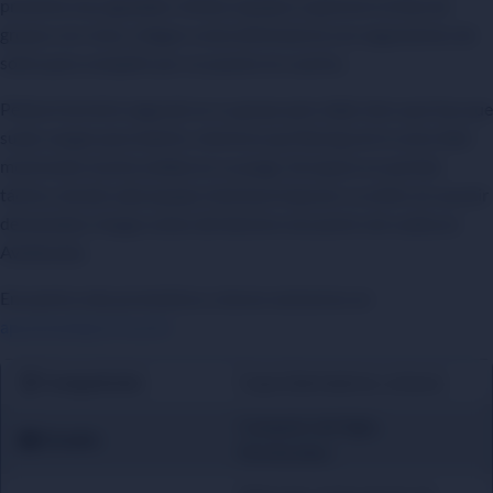
presenta muy igualado. Ambos equipos superaron la fase de
grupos con nota, y llegan a esta eliminatoria con argumentos de
sobra para competir por un puesto en cuartos.
Peñarol terminó segundo en su grupo pero dejó claro que hay que
sudar sangre para batirlo, mientras que Racing cerró como líder
mostrando mucha solidez en su juego. Se espera un partido
táctico, donde cada equipo intentará imponer su estilo sin asumir
demasiados riesgos antes del decisivo encuentro de vuelta en
Avellaneda.
Encuentra más pronósticos y bonos exclusivos en
apuestasdeportivas24
.
🏆
Competición
:
Copa Libertadores, octavos
Campeón del Siglo,
🏟️
Estadio
:
Montevideo