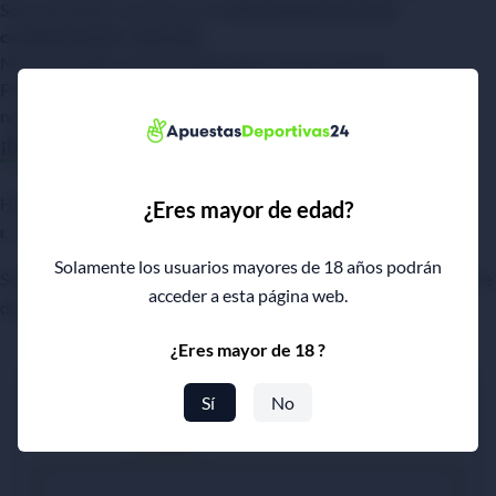
Solo participan cuentas con la
información personal
completamente rellenada
.
No se permiten cuentas duplicadas o multi-cuentas.
Promoción exclusiva para usuarios registrados con
nuestro
enlace y código 5AD24
.
¡No dejes pasar esta oportunidad!
Haz clic aquí para registrarte y obtener tu bono:
¿Eres mayor de edad?
👉
Regístrate en 1xBet con el código 5AD24
Solamente los usuarios mayores de 18 años podrán
Solo los 25 más afortunados ganarán la freebet de 5 USD, ¡así que
acceder a esta página web.
date prisa!
¿Eres mayor de 18 ?
1xBet
Sí
No
5
/5