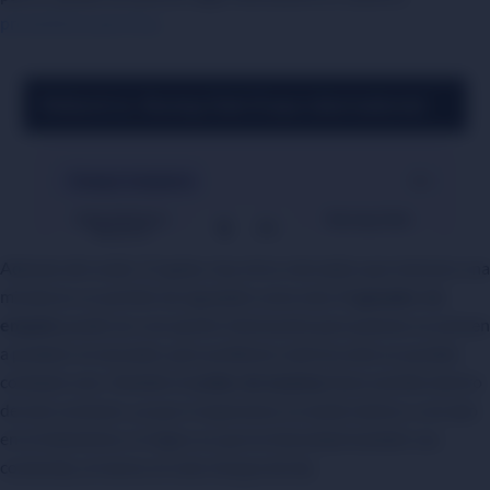
pronósticos para hoy
.
Además del under 2.5 goles, hay otros mercados que merecen una
mirada en un partido tan igualado como este. El
ganador sin
empate
puede ser una opción interesante para quienes se animen
a predecir al vencedor, pero prefieren cubrirse ante un posible
combate nulo. También el
under de tarjetas
tiene sentido dentro
de este contexto, ya que si esperamos un duelo táctico y cerrado
en lo futbolístico, lo lógico es que la intensidad también sea
contenida, al menos en este choque de ida.