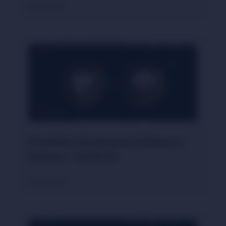
26/05/2026
Pronóstico de apuestas al Ghana vs
Panamá – 18/06/26
26/05/2026