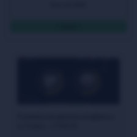
Bono del 100%
OFERTA
Pronóstico de apuestas al Inglaterra
vs Croacia – 17/06/26