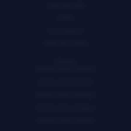
Juego responsable
Cookies
Cómo Evaluamos
Política de privacidad
Por país
Apuestas online en Honduras
Apuestas online El Salvador
Apuestas online en Nicaragua
Apuestas online en Uruguay
Apuestas online en Panamá