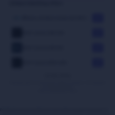
Partiendo de que predecimos que ambos equipos busquen un