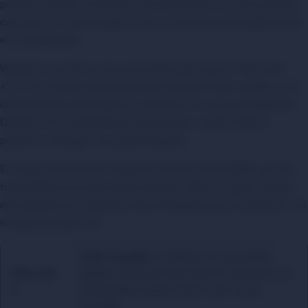
partido calmado, el mercado más interesante es, como ya hemos
explicado, el “under de goles”. Eso sí, hay otros que puedes tomar
en consideración.
Winamax nos ofrece una cuota interesante para el “Brest HA
+2.5”. No creemos que los parisinos busquen hacer sangre, y con
la eliminatoria controlada no contamos con una nueva goleada.
Dándole una ventaja ficticia de dos goles y medio al Brest,
podemos conseguir una apuesta jugosa.
El “empate al descanso” puede ser interesante también, por esa
tranquilidad con la que ambos equipos saldrán a jugar. Aunque
esta apuesta sería bastante más arriesgada que las anteriores. Así
lo indica la cuota 3.25.
Under de goles.
Insistimos en que ambos
Mercado
equipos buscarán más evitar el cansancio que
1:
anotar goles, dando mucho valor a este
mercado.