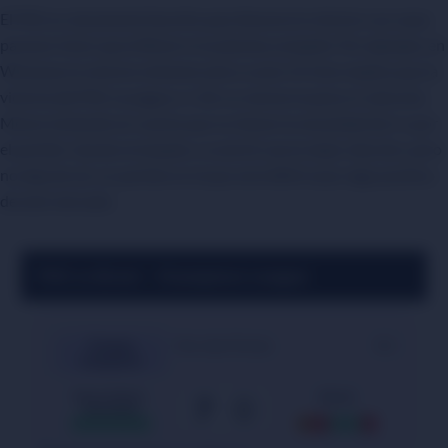
El PSG es claramente favorito para llevarse la victoria. Las casas
parecen intuir que el Brest ni se plantea competir. Por ejemplo, en
Winamax la victoria visitante está a cuota 14. Esto implica que la
victoria del PSG se pague a 1.18, no merece la pena ni valorarla.
Menos teniendo en cuenta que no tienen la necesidad de ir a por
el partido. Quizás el empate, a cuota 8, sea la mejor elección, pero
no deja de ser un partido en el que será difícil sacar algo positivo
de este mercado.