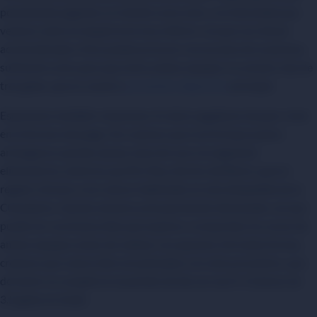
perjudicado jugando un trámite como este, y la intensidad que
veamos sobre el césped será muy inferior a la que nos tienen
acostumbrados. Esto puede provocar una escasez de ocasiones,
suficiente como para que entre ambos equipos no anoten más de
tres goles, que es nuestro
pronóstico deportivo
principal.
Esperamos también rotaciones. Es decir, jugadores de peor nivel
en el terreno de juego. No creemos que Luis Enrique quiera
arriesgarse a perder piezas clave de cara a la siguiente
eliminatoria, mientras que Éric Roy, técnico del Brest, querrá
regalar minutos a los menos habituales en esta despedida de la
Champions. Quizás estamos presuponiendo demasiado, así que
puede ser una buena idea que esperes a comprobar los onces de
ambos equipos antes de realizar una apuesta. De todas formas,
creemos que vamos bien encaminados con este pronóstico, que
de hecho se cumplió en el partido de ida con ese 0-3 (menos de
3.5 goles en total).