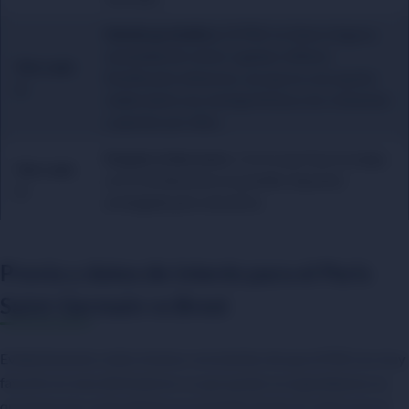
Hándicap Asiático.
El PSG no tiene ninguna
necesidad de volver a golear al Brest.
Mercado
Dosificarán esfuerzos, así que es una opción
2:
viable darle una ventaja ficticia a los visitantes
y apostar por ellos.
Empate al descanso.
Con lo que hay en juego,
Mercado
un 0-0 al descanso es posible. Apuesta
3:
arriesgada pero atractiva.
Previa y datos de interés para el Paris
Saint-Germain vs Brest
Evidentemente, todos éramos conscientes de que el PSG era muy
favorito en esta eliminatoria. Lo que quizás no esperábamos es
que fuese tan contundente en el partido de ida. Es cierto que al