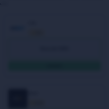
casa.
1xBet
5
/5
Bono del 100%
OFERTA
Melbet
4.5
/5