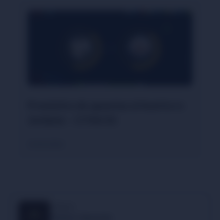
Pronóstico de apuestas al Austria vs
Jordania – 17/06/26
25/05/2026
Autores
Masters Apuestas