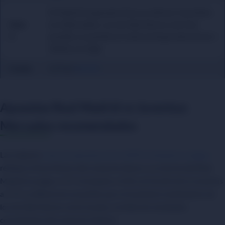
El Madrid ha ganado 8 de sus últimos 9 partidos
Dato
en el Bernabéu. Los de Xabi Alonso solo han
3
:
perdido un partido en toda la temporada (ante el
Atlético en liga).
Cuota:
1.57 en
Bet365
Apuestas Real Madrid vs Juventus:
Mercados recomendados
Las mejores
casas de apuestas de la UEFA Champions League
reflejan el favoritismo del conjunto blanco. La victoria del Real
Madrid se paga a 1.57, el empate a 4.20 y el triunfo de la Juventus
a 5.75. La diferencia se justifica por el excelente rendimiento de
los de Xabi Alonso como locales y la falta de resultados
consistentes del conjunto italiano.