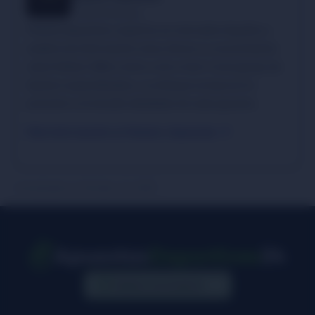
1012 Artículos
MastersApuestas, expertos en mercados líquidos y
análisis de información clave, llevan su conocimiento
sobre fútbol, NBA y tenis a otro nivel. Como grupo de
tipsters especializados, su enfoque se basa en la
precisión y el estudio detallado de cada apuesta.
Más información en Masters Apuestas
Actualizado en October 15, 2025
Casinos con Licencia