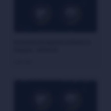
Pronóstico de apuestas al Ghana vs
Panamá – 18/06/26
26/05/2026