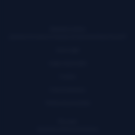
Quienes somos
¿Quiénes formamos el equipo de ApuestasDeportivas24?
Aviso Legal
Juego responsable
Cookies
Cómo Evaluamos
Política de privacidad
Por país
Apuestas online en Honduras