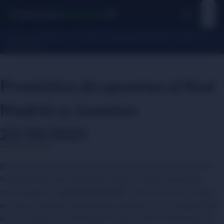
Home
Pronósticos
Pronóstico de apuestas Real Madrid vs Juventus –
22/10/2025
Pronóstico de apuestas al Real
Madrid vs Juventus
22/10/2025
El Real Madrid recibe a la Juventus en una nueva jornada de la
fase de grupos de la Champions League. Nuestro pronóstico
recomendado es
“gana Real Madrid”
, una apuesta que se apoya
en el gran momento de forma de los blancos y en la irregularidad
de una Juve que no termina de arrancar ni de ser fiable fuera de