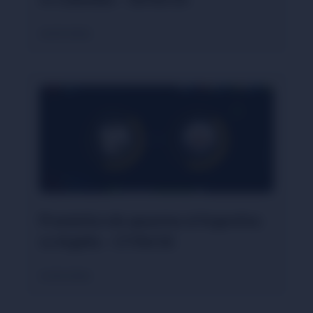
26/05/2026
Pronóstico de apuestas al Argentina
vs Argelia – 17/06/26
25/05/2026