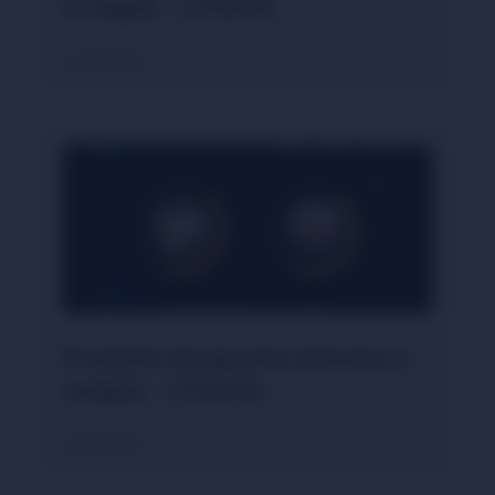
vs Argelia – 17/06/26
25/05/2026
Pronóstico de apuestas al Austria vs
Jordania – 17/06/26
25/05/2026