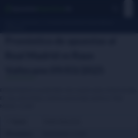
Home
Pronósticos
Pronóstico Real Madrid vs Rayo Vallecano
09/03/2025
Pronóstico de apuestas al
Real Madrid vs Rayo
Vallecano 09/03/2025
El Real Madrid no puede fallar más si quiere optar al título de liga.
En casa, ante el Rayo, creemos que la mejor opción es “Real
Madrid -1.5 AH”.
👨
Tipster
:
MastersApuestas
❓
Pronóstico
:
Real Madrid -1.5 AH