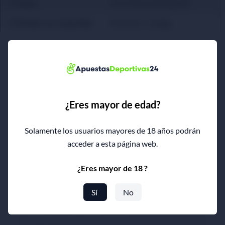
⏰
Hora
:
16:15 (hora de España)
📺
Donde ver el partido
:
Movistar + LaLiga
¿Eres mayor de edad?
Solamente los usuarios mayores de 18 años podrán
acceder a esta página web.
¿Eres mayor de 18 ?
Pronóstico de apuestas al Inglaterra
Sí
No
vs Croacia – 17/06/26