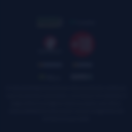
En ApuestasDeportivas24.com sólo encontrarás reseñas de
casas de apuestas autorizadas y con licencia. No obstante, el
juego online no es legal en todos los países y por ello es
responsabilidad de cada usuario conocer la legislación del
territorio en que reside.