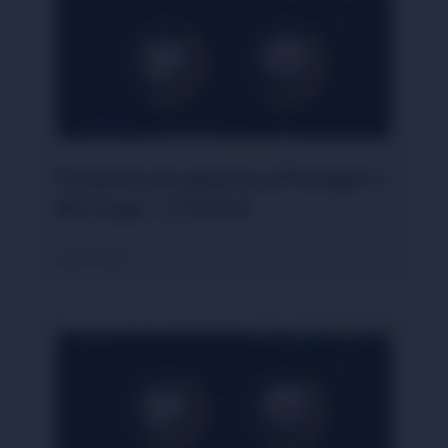
Pronóstico de apuestas al Portugal vs
RD Congo – 17/06/26
26/05/2026