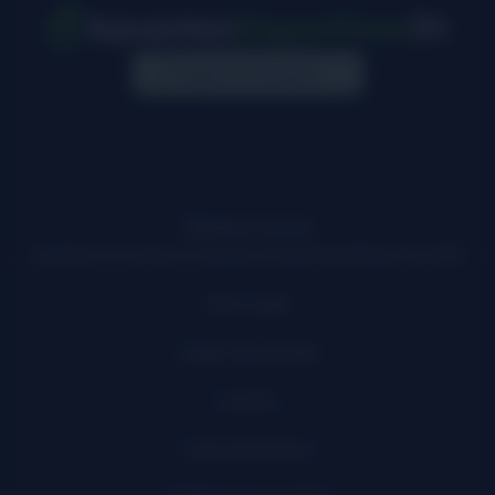
Casinos con Licencia
Quienes somos
¿Quiénes formamos el equipo de ApuestasDeportivas24?
Aviso Legal
Juego responsable
Cookies
Cómo Evaluamos