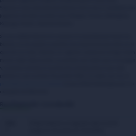
Sabemos todos del potencial ofensivo de los de La Castellana con
jugadores de talla mundial como Mbappé, Vinicius, Bellingham,
Rodrygo, Modric, Valverde, Brahim…
Si a esa calidad ofensiva le sumamos la necesidad que tienen los
blancos, se nos queda un partido muy importante para ellos en el
que irán con todo. Además, los vigentes campeones de liga rinden
mucho mejor bajo presión, en partidos que saben que se la juegan
y, ya hemos entrado en esa fase de la temporada en que cada
partido es casi una final. No pueden fallar y lo saben, por eso, el
pronóstico que te recomiendo
es que el Real Madrid gana por 2 o
más goles de diferencia.
Real Madrid AH -1.5 en Bet365
Dato
El Real Madrid es el segundo mejor local de
1
:
LaLiga con 31 puntos en 12 partidos.