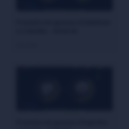
Pronóstico de apuestas al Uzbekistán
vs Colombia – 18/06/26
26/05/2026
Pronóstico de apuestas al Argentina