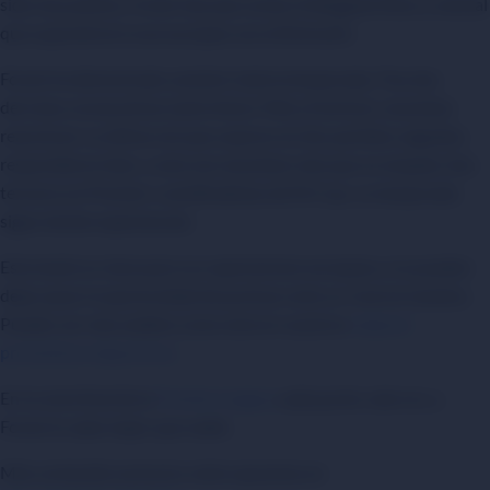
sido muy pobres. A esto hay que sumar el desgaste físico y mental
que supondrá el cruce europeo con el Eintracht.
Forest ha demostrado carácter toda la temporada. Tras dos
derrotas consecutivas (ante Aston Villa y Everton), necesitan
reaccionar. La última vez que cayeron en dos partidos seguidos
respondieron bien, y esta vez necesitan más que un empate. Son
terceros en Premier y semifinalistas de FA Cup: su temporada
sigue siendo espectacular.
Este duelo es clave para sus aspiraciones europeas y no pueden
dejar pasar la oportunidad de puntuar ante un rival sin hambre.
Puedes ver más análisis como este en nuestros
mejores
pronósticos deportivos
.
En la recta final de la
Premier League
, cada punto vale oro, y
Forest lo sabe mejor que nadie.
Más contenido exclusivo sobre apuestas en