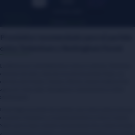
Pronóstico recomendado para el partido
entre Tottenham y Nottingham Forest
La diferencia en mentalidad ahora mismo es abismal. Tottenham
está fuera de todo y viene de una serie de partidos flojos, con
derrotas ante Fulham, Chelsea y Wolves, donde la defensa hizo
aguas por todos lados. Solo ganaron recientemente al colista
Southampton.
Forest llega tras perder dos partidos, pero está en plena lucha por
un puesto Champions y no puede permitirse un tercer tropiezo.
Saben que los Spurs estarán más pendientes de su duelo europeo
ante el Eintracht Frankfurt, y es el momento perfecto para asaltar