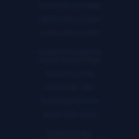
Apuestas online en Nicaragua
Apuestas online en Uruguay
Apuestas online en Panamá
Competiciones deportivas
Apuestas Champions League
Apuestas Giro de Italia
Apuestas Kings League
Apuestas Segunda División
Apuestas Vuelta a España
Métodos de Pagos