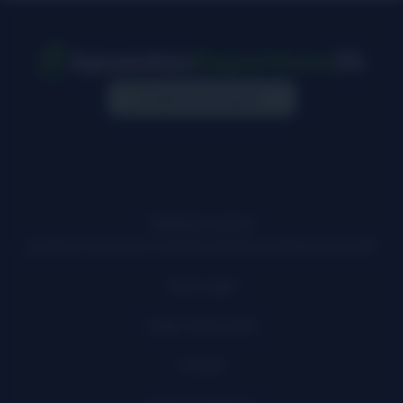
Casinos con Licencia
Quienes somos
¿Quiénes formamos el equipo de ApuestasDeportivas24?
Aviso Legal
Juego responsable
Cookies