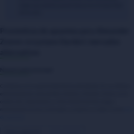
largas que podrían pasarle factura en el tramo final
de los sets.
Pronósticos de apuestas para Alexander
Zverev vs Luciano Darderi: mercados
alternativos
Nuestro pick principal
Confiamos en la superioridad técnica del alemán. En sus últimos
enfrentamientos ante perfiles similares a Darderi, Zverev no ha
cedido sets, imponiendo su ritmo desde el primer juego y
minimizando errores no forzados. Le damos un stake 3 a este
pick
de apuestas
.
Zverev gana 2-0
1.66 en bet365