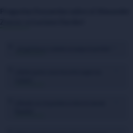
Preguntas frecuentes sobre el Alexander
Zverev vs Luciano Darderi
¿A qué hora y cuándo se juega el partido?
¿Quién parte como favorito según las
cuotas?
¿Dónde ver el partido en directo desde
España?