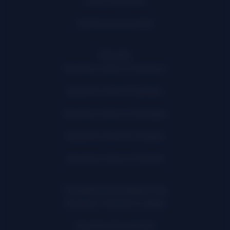
Cómo Evaluamos
Política de privacidad
Por país
Apuestas online en Honduras
Apuestas online El Salvador
Apuestas online en Nicaragua
Apuestas online en Uruguay
Apuestas online en Panamá
Competiciones deportivas
Apuestas Champions League
Apuestas Giro de Italia