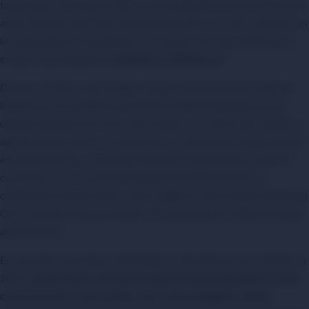
temporadas. El tenista italiano ya encabezaba la lista de favoritos
antes del inicio del Open de Australia 2025, y no solo cumplió con
las expectativas marcadas por las cuotas, sino que confirmó su
estatus al proclamarse
campeón en Melbourne
.
De cara a 2026, su perfil sigue siendo especialmente temible en
Melbourne. Es el defensor del título habiendo ganado las dos
últimas ediciones Su revés a dos manos, uno de los más sólidos y
agresivos del circuito, el control de los intercambios largos desde
el fondo de pista y una madurez mental impropia de su edad lo
convierten en un rival extremadamente difícil de batir en
condiciones de pista dura y calor exigente como las del Australian
Open. Además viene de cuajar un temporadón en 2025 en el que
alzó 6 títulos.
En resumen, tras haber confirmado su favoritismo con el título en
2025,
Jannik Sinner afronta el Open de Australia 2026 no solo
como favorito en las cuotas, sino como el jugador a batir
,