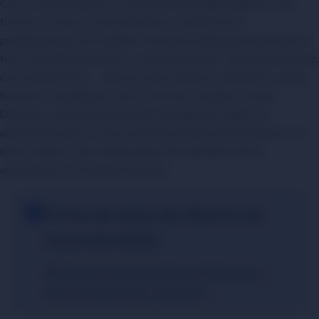
Con su superficie dura y condiciones de juego exigentes, este
torneo no solo es una prueba física y mental tras la
pretemporada, sino también una oportunidad para establecer el
tono competitivo del año. La competencia por cada título es feroz,
con la dupla Sinner – Alcaraz como máximos candidatos y tanto
favoritos consagrados como el 10 veces campeón, Novak
Djokovic, como jóvenes talentos emergentes, llegan con
aspiraciones altas, lo que convierte al Open de Australia en uno
de los eventos más emocionantes del calendario de los
apostadores en el ámbito tenístico.
Fecha de Inicio del Abierto de
Australia 2026:
📆 El torneo comenzará el lunes 12 de enero y
finalizará el domingo 1 de febrero.