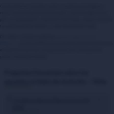
Comprender los mercados y tener un enfoque estratégico es
clave. Cada mercado presenta desafíos y oportunidades únicos,
pero con planificación y decisiones informadas, puedes aumentar
tus probabilidades de éxito en este emocionante torneo.
Por último, te invito a visitar las
apuestas deportivas en
888sports
, donde también encontrarás opciones adicionales para
el Abierto de Australia. ¡Prepárate para vivir la emoción del
primer Grand Slam del año!
Preguntas frecuentes sobre las
apuestas al Open de Australia – FAQs
¿Cuándo empieza el Open de Australia
2026?