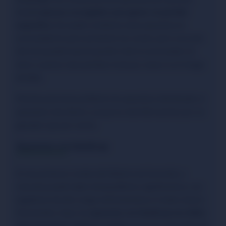
donde
apoyas a un jugador para ganar un partido
específico
. Se suelen combinar estas apuestas en
acumuladores para aumentar las cuotas, pero una sola
derrota puede hacerte perder todo lo acumulado. Es
decir, cuantos más partidos incluyas, mayor es el riesgo
de fallo.
Muchas personas prefieren las apuestas individuales si
apuestan más dinero, ya que es más fácil acertar por un
ganador que por varios.
Apuestas con hándicap
En las primeras rondas del Abierto de Australia, a
menudo puede haber desequilibrios significativos, con
jugadores de alto rango enfrentándose a rivales menos
favorecidos. Aquí, las
apuestas con hándicap son útiles
para encontrar mejores cuotas
que en los mercados de