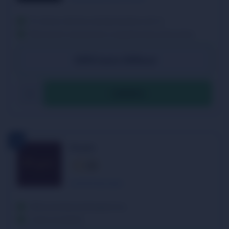
El rollover del bono de bienvenida es de 1x
Renovación semanal de su esquema de promociones
100% hasta 1000usd
OFERTA
Borgata
4/5
Leer Borgata reseña
Oferta de bienvenida generosa
Casino excelente