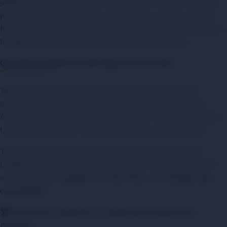
jugadores profesionales. Pero en los años 80 sufrió un pequeño
período de declive que forzó a reinventarse y cambiar al actual
Melbourne Park, con las pistas Rod Laver Arena, Hisense Arena y
Margaret Court Arena como escenario del Grand Slam.
Ganadores históricos del Open de Australia
Tanto en hierba, como en Rebound Ace o Plexicushion, los
mejores tenistas masculinos de la historia dejaron su huella.
Australia domina el palmarés del torneo con 50 triunfos, Estados
Unidos lleva 18 títulos, mientras que Suecia y Serbia llevan 6.
Te presentamos una tabla con los campeones y campeonas
(
singles
) de los últimos tiempos. Esta información puede ser de
utilidad si piensas
apostar a los favoritos y a los tenistas más
consolidados.
🏆 Historial de campeones y campeonas del Abierto de
Australia