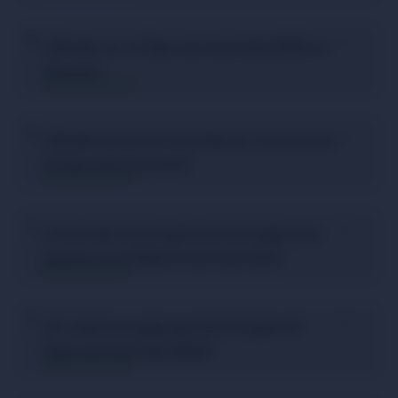
¿Dónde ver el Open de Australia 2026 en
directo?
¿Dónde encontrar las mejores cuotas para
el Open de Australia?
¿Cómo afecta la superficie de juego para
apostar en el Abierto de Australia?
¿A cuánto se paga que Alcaraz gana el
Open de Australia 2026?