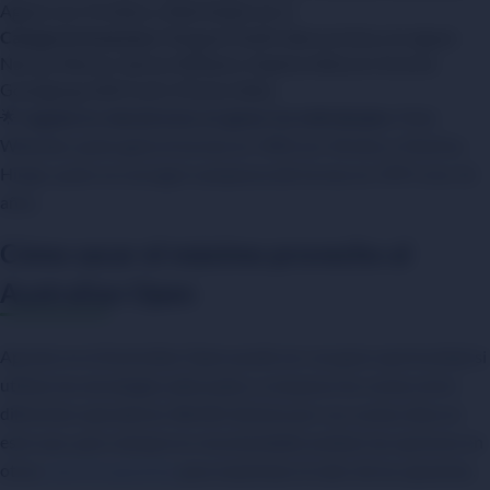
Agassi con 4 trofeos y Rafa Nadal con 2.
Categoría femenina:
Margaret Smith lidera la lista y le siguen
Nancye Wynne, Serena Williams, Daphne Akhurst, Evonne
Goolagong, Stefi Graf y Monica Seles.
🌟
Jugadores más jóvenes en ganar los individuales:
Mats
Wilander, quien ganó el torneo en 1983 con 18 años y Martina
Hingis, quien se consagró campeona del torneo en 1997 a los 16
años.
Cómo sacar el máximo provecho al
Australian Open
Apostar en el Australian Open puede ser una gran oportunidad si
utilizas las estrategias adecuadas y comparas las cuotas entre
diferentes operadores. Bet365 destaca por sus cuotas altas en
este caso, pero siempre es recomendable analizar las opciones en
otras
casas de apuestas
para maximizar el valor de tus apuestas.