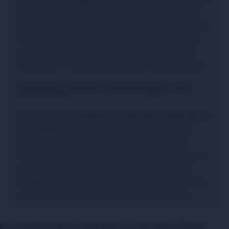
apuestas por partido. Por ejemplo, si Novak Djokovic,
con un rango alto, se enfrenta a un jugador fuera del top
50, las cuotas en el mercado de apuestas por partido
serán bajas. Sin embargo, apostar a Djokovic con un
hándicap de -5.5 juegos puede ofrecer mejores cuotas.
Puntuación correcta y total de juegos o sets
En este mercado,
predecirás el marcador exacto de un
set o partido
, lo cual no es fácil, pero puede ofrecer
grandes recompensas. También puedes apostar al
número total de juegos o sets en un partido, aunque las
cuotas no son tan atractivas. Las casas de apuestas
establecen una cifra estimada del total de juegos o sets,
y tú apuestas si será más o menos de esa cantidad.
Consejos para apostar al Aussie Open