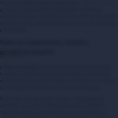
Con una estrategia sólida que puedas seguir,
regístrate en betfair
porque es una gran alternativa para apostar al Abierto de
Australia. Sus cuotas a largo plazo son muy positivas y las podrás
seleccionar desde su App móvil, apostar en vivo y ver los partidos
por
streaming
:
Sobre el campeonato, récords y
ganadores pasados
El
Open de Australia
es el primer gran torneo de tenis del año.
Las duras superficies de las pistas del Melbourne Park son los
escenarios del torneo desde 1988. En sus comienzos, en 1905, era
una competición sobre hierba, en las pistas de Kooyong.
Desde 1905 y durante 41 años se llamó “Campeonatos de
Australia”. Fue a partir de 1968 que el torneo se denominó
“Australian Open” de manera definitiva, un campeonato con