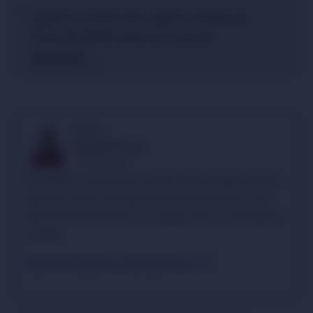
¿Quién es el favorito a ganar el Open de
Australia 2026 según las casas de
apuestas?
Autores
Adriana Ferrer
69 Artículos
Periodista y experta en el sector de los juegos de azar y
apuestas online. Me apasiona la comunicación y por
ello mis textos buscan ser siempre claros, informativos
y útiles.
Más información en Adriana Ferrer