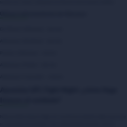
sueña con volver a disputar el cinturón de los pesos medios.
Últimos enfrentamientos de Adesanya
Du Plessis x Adesanya – derrota
Adesanya x Strickland – derrota
Poatan x Adesanya – victoria
Adesanya x Poatan – derrota
Adesanya x Cannonier – victoria
Apuestas UFC Fight Night: ¿cómo llega
Imavov al combate?
Nassourdine Imavov llega con una forma reciente mejor que la de
su oponente. El luchador ruso, naturalizado francés, solo ha