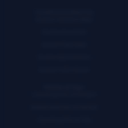
Competiciones deportivas
Apuestas Champions League
Apuestas Giro de Italia
Apuestas Kings League
Apuestas Segunda División
Apuestas Vuelta a España
Métodos de Pagos
Casas de apuestas con Naranja X
Apuestas deportivas con Astropay
Casas de apuestas con Yape