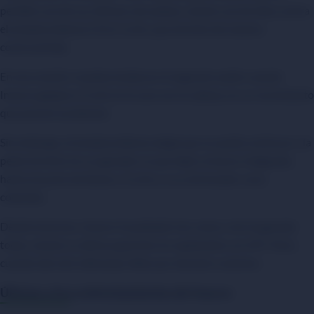
perdido una de sus últimas seis peleas, siendo una de ellas contra
el estadounidense Chris Curtis, que terminó de manera
controvertida.
En esa ocasión, la pelea estaba en el segundo asalto cuando
Imavov golpeó a Curtis en la cara con la cabeza, en un movimiento
que pareció accidental.
Sin embargo, el estadounidense alegó que no podía continuar y la
pelea terminó sin un ganador, lo que dejó a Imavov indignado,
hasta el punto de llamar a Curtis y a su entrenador unos
cobardes.
Desde entonces, Imavov ha peleado tres veces y las ha ganado
todas, siendo su última aparición en septiembre, en UFC París,
cuando derrotó a Brendan Allen por decisión unánime.
Últimos cinco enfrentamientos de Imavov