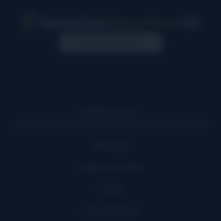
Casinos con Licencia
Quienes somos
¿Quiénes formamos el equipo de ApuestasDeportivas24?
Aviso Legal
Juego responsable
Cookies
Cómo Evaluamos