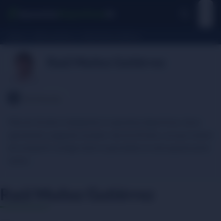
Home
Sobre nosotros
Raúl Muñoz Gutiérrez
Raúl Muñoz Gutiérrez
81 Artículos
Más de 10 años trabajando en apuestas deportivas. Llevo
apostando y jugando al poker más de 20 años, así que trataré
de compartir contigo todo lo aprendido en este apasionante
sector.
Raúl Muñoz Gutiérrez