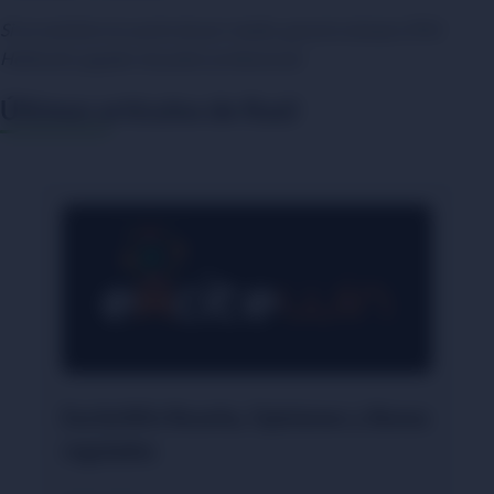
Si no existiera la suerte de por medio, ganaría siempre (Phil
Hellmuth, jugador de poker profesional)
Últimos artículos de Raúl
ExciteWin Reseña, Opiniones y Bonos
regulados