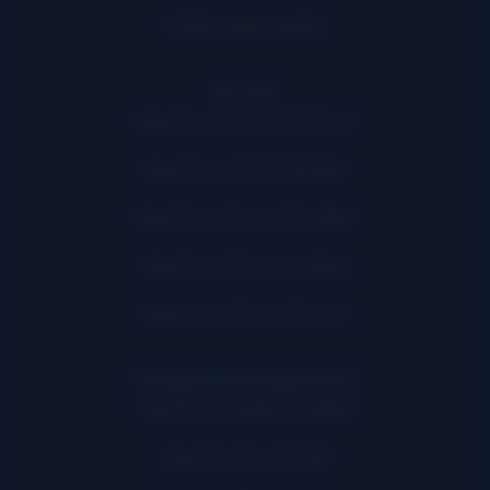
Política de privacidad
Por país
Apuestas online en Honduras
Apuestas online El Salvador
Apuestas online en Nicaragua
Apuestas online en Uruguay
Apuestas online en Panamá
Competiciones deportivas
Apuestas Champions League
Apuestas Giro de Italia