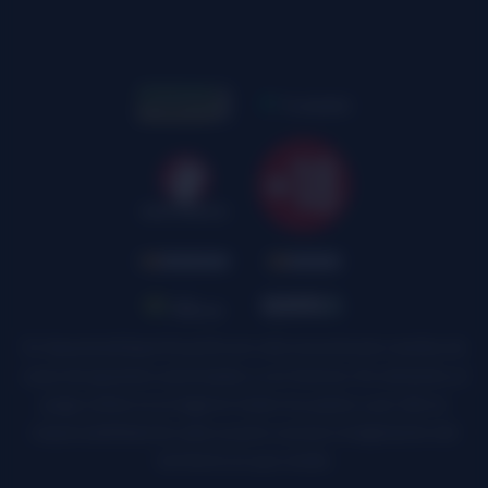
En ApuestasDeportivas24.com sólo encontrarás reseñas de
casas de apuestas autorizadas y con licencia. No obstante, el
juego online no es legal en todos los países y por ello es
responsabilidad de cada usuario conocer la legislación del
territorio en que reside.