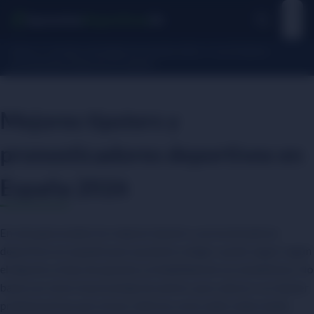
Home
Consejos y estrategias para apostar online
Los 12 mejores
pronosticadores deportivos en español
Mejores tipsters y
pronosticadores deportivos en
España 2026
En esta guía analizo los mejores tipsters y pronosticadores
deportivos en español para ayudarte a elegir a quién seguir según
el deporte, el tipo de apuesta y la fiabilidad de sus estadísticas. No
basta con mirar el porcentaje de acierto: para valorar a un tipster
profesional hay que revisar métricas como yield, stake medio,