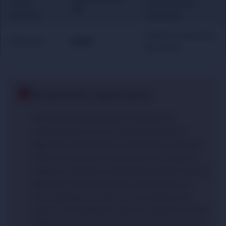
Fútbol
vertical menos
VIP
femenino
competida
Experto en apuestas
🎾 Squash
Elgüije
de squash
Aclaración importante:
No mantenemos acuerdos comerciales ni
colaboraciones con los analistas de apuestas
deportivas mencionados a continuación. Nuestro
enfoque se centra en proporcionar información
objetiva, estadística y transparente sobre el mundo
de las apuestas con tipsters. Por esta razón, en
ApuestasDeportivas24, todos los tipsters son
iguales y las estadísticas que te compartimos serán
útiles para hacer tu propia evaluación de cada uno.