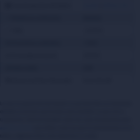
🎰 Casa de apuestas del tipster:
bet365
y
William Hill
✅ Plataforma verificación:
BetStyle
📈 Yield:
+15,95 %
📝 Pronósticos realizados:
+7653
📊 Porcentaje de acierto:
59,94 %
💰 Stake medio:
0,98
🔢 Número de Picks Mensuales:
Entre 40 y 80
Lo que nos gusta de este tipster es que describe con bastantes
detalles el servicio que brinda como también un poco de su
trayectoria. Informa también sobre las casas de apuestas para
apostar al tenis
que utiliza, como las que te mencionamos en la
tabla, y algunas otras como Sportium y Luckia.