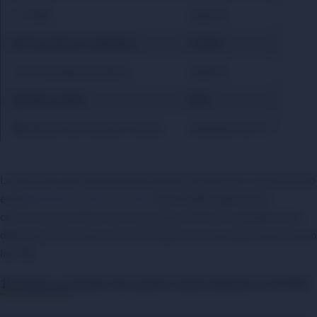
📈 Yield:
10,02 %
📝 Pronósticos realizados:
13,666
📊 Porcentaje de acierto:
56,84 %
💰 Stake medio:
0,84
🔢 Número de Picks por evento:
Alrededor de 25
La verdad es que vale la pena destacar a este tipster especializado
en las
apuestas al tenis de mesa
: tiene 2400 seguidores y
comentarios positivos de parte de sus clientes. Probablemente,
deberás colocarte en su lista de espera y su suscripción arranca en
los 99€.
10. Smint, un tipster de esports especializado en el FIFA