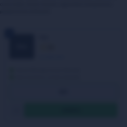
cuota media, número de picks, regularidad, transparencia y
plataforma de verificación.
Stake
4/5
Leer Stake reseña
Más de 500 juegos de azar diferentes
Bono exclusivos y sorteos semanales
$25
OFERTA