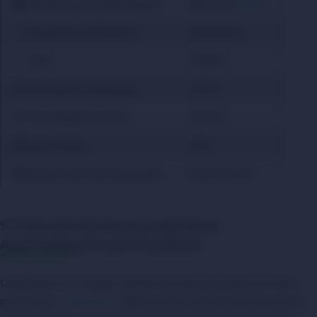
🎰 Casa de apuestas del tipster:
Winamax y
Bwin
✅ Plataforma verificación:
Tipsterland
📈 Yield:
25,66 %
📝 Pronósticos realizados:
+5511
📊 Porcentaje de acierto:
43,51 %
💰 Stake medio:
1,02
🔢 Número de Picks Mensuales:
Entre 40 y 60
9. Tipster de tenis de mesa sugerido por
ApuestasDeportivas24: GreenBrain
GreenBrain es un tipster de tenis de mesa que ofrece servicios
premium en
Tipsterland
. Algunos de los mercados en los que se