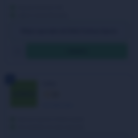
App para Android y iOS
Legal en más de 40 estados
Mejor operador de Daily Fantasy Sports
OFERTA
Codere
5/5
Leer Codere reseña
Ideal para apostar al fútbol español
Han ampliado mercados especiales