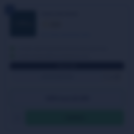
Caesars Sportsbook
4.5/5
Leer Caesars Sportsbook reseña
La mejor app de apuestas del mercado americano
Cuotas insuperables en eventos en vivo
Bonus Code
APUESTASDEP1000
Copiar
100% hasta $1,000
OFERTA