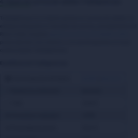
4. Tipster de carreras de caballos: Tradingchevaux
Tradingchevaux es un tipster pemium en carreras de caballos. Su
enfoque está puesto en mercados de carreras, principalmente del
Reino Unido. Si quieres
apostar en carreras de caballos online
,
presta atención a los números y a la casa de apuestas en la que
confía el tipster Tradingchevaux:
Estadísticas de Tradingchevaux
🎰 Casa de apuestas del tipster:
bet365
y
Sportium
✅ Plataforma verificación:
Apuestes
📈 Yield:
+8,30 %
📝 Pronósticos realizados:
+9290
📊 Porcentaje de acierto:
54,61 %