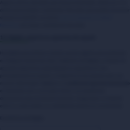
Algunos de los mercados que este pronosticador utiliza son 1×2,
doble oportunidad y combinada. Mercados que puedes encontrar
siempre en bet365, una de las
casas de apuestas al fútbol
femenino
con mayor cantidad de mercados.
12. Elgüije: experto en apuestas de squash
He dejado para el final un tipster que he seguido personalmente
en telegram desde hace años. Hablamos de Elgüije, un tipster de
apuestas deportivas especializado en apuestas en vivo,
principalmente en squash, un deporte no tan popular pero con
muchos aficionados. Elgüije es un
analista de apuestas destacado
en Apuestes.com y no es para menos, sus estadísticas
demuestran que se trata de inversión a largo plazo. La relación
entre su cuota media y su cantidad de aciertos es conveniente:
Estadísticas de Elgüije