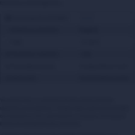
Estadísticas de Boxingbonkers
🎰 Casa de apuestas del tipster:
bet365
✅ Plataforma verificación:
Blogabet
📈 Yield:
+11 ,00 %
📝 Pronósticos realizados:
+136
📊 Porcentaje de acierto:
No disponible en el sitio
💰 Stake medio:
No disponible en el sitio
Ya puedes hacer tu valoración de este analista de boxeo
siguiendo sus estadísticas. También debes saber que no trabaja
con apuestas en vivo y que anuncia su veredicto con bastante
tiempo de anticipación para cada pelea.