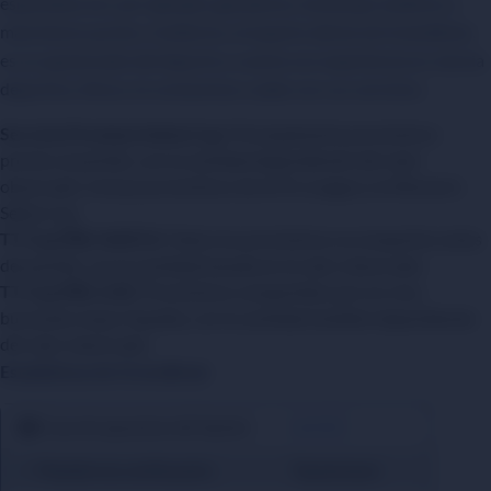
especializa son, por ejemplo, ganadores, handicaps asiáticos y
más/menos puntos. Guillermo, el experto detrás de GreenBrain,
es un apasionado del deporte y cuenta con experiencia en ciencia
deportiva. Ahora, te contaremos cuáles son sus servicios:
Servicio Premium Sekta Cup
: Principalmente pronósticos
previos al partido, con la cantidad dependiendo del valor
observado. Incluye pronósticos de la Pro League y la Women’s
Sekta Cup.
TT Cup PRE-MATCH
: Todos los pronósticos se comparten antes
del partido, con la cantidad basada en el valor observado.
TT Cup PRE-LIVE
: Pronósticos compartidos pre-en vivo,
buscando mayor liquidez, con la cantidad también dependiendo
del valor observado.
Estadísticas de GreenBrain
🎰 Casa de apuestas del tipster:
bet365
✅ Plataforma verificación:
Tipsterland