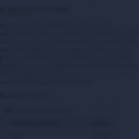
6. Tipster de ciclismo: AlexG
AlexG es un tipster especializado en ciclismo y realiza
predicciones de apuestas principalmente en competiciones como
el UCI Tour y otras carreras internacionales. Los mercados en los
que muestra experiencia son, por ejemplo, ganador por etapa,
podium y ganador final. En su perfil podrás ver sus pronósticos
detallados y su trayectoria significativa en este deporte. Echa un
vistazo a algunas estadísticas y a la
casa de apuestas de ciclismo
que este analista deportivo premium utiliza.
Estadísticas de AlexG
🎰 Casa de apuestas del tipster:
bet365
✅ Plataforma verificación:
Apuestes
📈 Yield:
+15,33 %