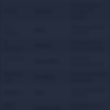
Perfil enfocado en
🎾 Tenis
Sergixmen
mercados ITF
femenino
🚴🏾‍♀️
Tipster especializado
AlexG
Ciclismo
en ciclismo
🏀
Pronosticador para
NBAdrian
Baloncesto
mercados de basket
🏎️ Fórmula
Analista de
MarcoF1Picks
1
mercados de motor
🏓 Tenis de
Tipster especializado
GreenBrain
mesa
en ping pong
Tipster especializado
🎮 eSports
Smint
en el FIFA
⚽🏃🏾‍♀️
Especialista en una
Fútbol Invisible