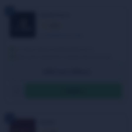
BetMGM Sports
4.5/5
Leer BetMGM Sports reseña
El rollover del bono de bienvenida es de 1x
Renovación semanal de su esquema de promociones
100% hasta 1000usd
OFERTA
Borgata