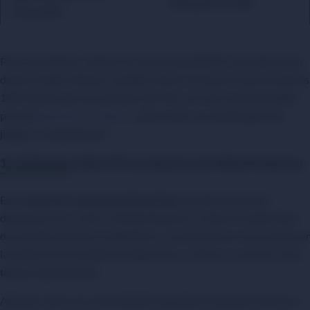
Alrededor de 100
mensuales:
Para suscribirte y utilizar los servicios de SMINT, lo puedes hacer
desde 32.66€. Además, también ofrece una opción de pronósticos
100 % gratis para los partidos de FIFA, así como oportunidades
para las
apuestas en eSports
, abarcando una amplia gama de
juegos y competencias.
11. Fútbol Invisible VIP: pronósticos de fútbol femenino
Este
experto en apuestas deportivas
estudia a fondo las
dinámicas de su nicho, el fútbol femenino. Futbol Invisible tiene
dos perfiles distintos en Bet2Earn, una plataforma reconocida por
la auditoría de estadísticas deportivas, y ofrece un servicio como
tipster especializado.
Además, tiene una comunidad de seguidores bastante activa en