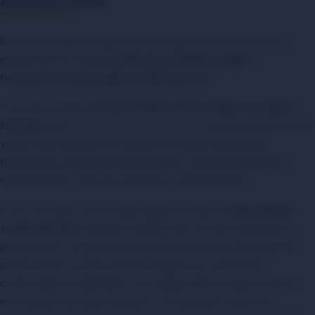
Más allá de que esta edición de la Copa América cuente con 6
equipos de la Concacaf,
todos los pronósticos siguen
favoreciendo a los equipos sudamericanos
:
⭐ En esta ocasión,
el seleccionado celeste y blanco es el gran
favorito
en las
apuestas online a Argentina
para levantar la copa,
ya que viene de ganar las últimas tres finales disputadas,
haciéndose campeón de la Finalissima, la última edición de la
Copa América y de la tan anhelada Copa del Mundo.
⭐ Por otro lado, nunca puede dejarse de lado al
seleccionado
verde amarelo
.
El equipo brasileño aún no tiene certeza de si
podrá contar con Neymar para esta edición de la copa, pero de
poder hacerlo, el astro brasilero llegará con una falta de
continuidad considerable. Y eso, seguramente le pasará factura
en la cancha. De todas maneras,
La
Canarinha
, cuenta con