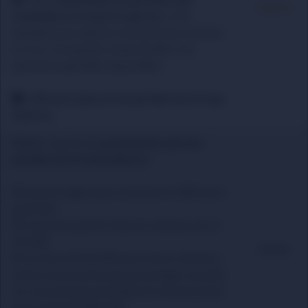
inmediatos en la parte superior
y tres
pestañas que separan a los próximos eventos
en vivo, a los grupos y fases finales y las
apuestas especiales disponibles.
🟠 +150 mercados en los partidos de la Copa
América
Betfair cuenta con
promociones para los
partidos de la Copa América
:
🟡 apuesta segura que reconoce el 100% de lo
apostado
🟡 2 apuestas gratis todas las semanas de 5 y
10 USD
🟡 un bono de 50 USD para nuevos clientes y
hasta una encuesta para que pongas a prueba
tus conocimientos de fútbol en donde podrás
ganar hasta $1.000 USD.