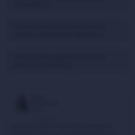
la Copa América?
¿Qué otros mercados existen dentro de las
apuestas a los grupos de la Copa América?
¿Qué selecciones componen los diferentes
grupos de la Copa América?
Autores
Rocío Coccio
Autora
54 Artículos
Rocío es una redactora especializado en apuestas
deportivas y casinos con una amplia trayectoria en el