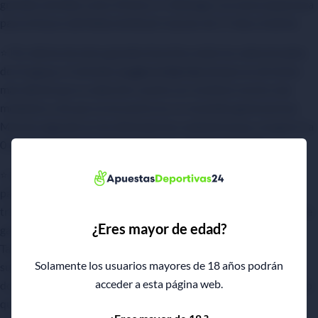
grandes estrellas como Vinicius Jr., Rodrygo y la nueva esperanza
para el futuro del fútbol de Brasil: el joven de 17 años, Endrick.
⭐ Por detrás de estos grandes favoritos están los seleccionados
de Uruguay y Colombia.
La garra charrúa
siempre es de temer,
más allá de que su selección cuente con nombres mucho más
modestos y de que se encuentre en un recambio generacional.
Marcha segundo en las eliminatorias sudamericanas y le ganó 2 a
0 en casa al seleccionado brasilero en octubre del 2023.
⭐ ¿Quieres
apostar online a Colombia
? Debes saber que por su
parte,
la selección colombiana
está retomando el rumbo del
triunfo. Lleva 21 partidos sin perder con 16 victorias, en donde le
¿Eres mayor de edad?
ganó a Alemania y a España en amistosos internacionales.
También venció a Brasil 2 a 1 en casa por eliminatorias
Solamente los usuarios mayores de 18 años podrán
sudamericanas y le remontó un 2 a 0 a México en un partido en
acceder a esta página web.
donde metió 3 goles en 21 minutos. Colombia está demostrando
que tiene con qué proponer juego y de la mano con Nestor