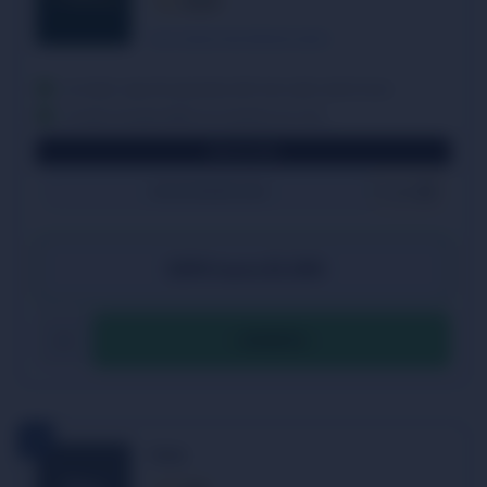
4.5/5
Leer Caesars Sportsbook reseña
La mejor app de apuestas del mercado americano
Cuotas insuperables en eventos en vivo
Bonus Code
APUESTASDEP1000
Copiar
100% hasta $1,000
OFERTA
Stake