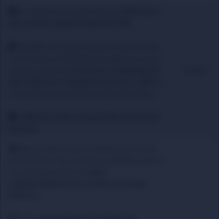
⚫ En Codere vas a poder tener el
100% extra
de tu primer depósito hasta 50 USD.
⚫ También vas a poder apostar todos los días
en de manera combinada sin riesgo en la Copa
América, ya que
en la primera combinada del
día recibirás un reembolso de hasta 1 USD
en
el caso de que tu apuesta resulte perdedora.
⚫ +140 mercados en los partidos de la Copa
América
🟠 Betsson demuestra su experiencia de más
de 50 años en cada uno de sus detalles, pues es
la casa de apuestas con
mejor
organización
para los eventos de la Copa
América.
🟠 Tienes
disponibles los partidos más