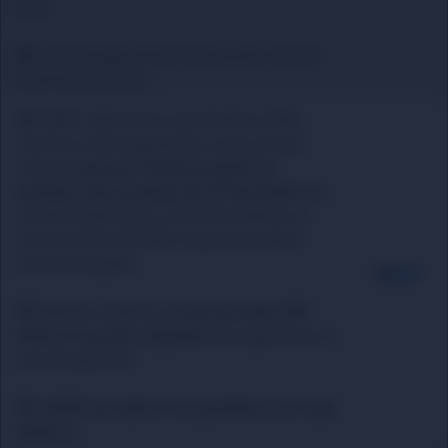
final”.
🟢 +70 mercados de apuestas en los partidos
de la Copa América
🔵 1XBET sabe que la Copa América 2026
tendrá un nivel superlativo, es por eso que
ofrece el
bono de “Fútbol sin goles”
en
partidos seleccionados de la Copa América
y
otras competiciones, en donde recibirás un
bono de hasta 20 USD si la primera mitad
terminó sin goles.
🔵 También recibirás un
bono de hasta 100
USD en tu primer depósito
si te registras en la
casa de apuestas.
🔵
+1000 mercados en los partidos de la Copa
América