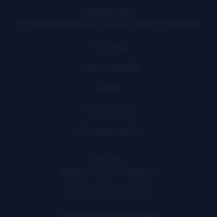
Quienes somos
¿Quiénes formamos el equipo de ApuestasDeportivas24?
Aviso Legal
Juego responsable
Cookies
Cómo Evaluamos
Política de privacidad
Por país
Apuestas online en Honduras
Apuestas online El Salvador
Apuestas online en Nicaragua