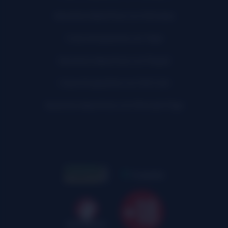
Apuestas deportivas con Astropay
Casas de apuestas con Yape
Apuestas deportivas con Paypal
Casas de apuestas con Hal Cash
Apuestas deportivas con Mercado Pago