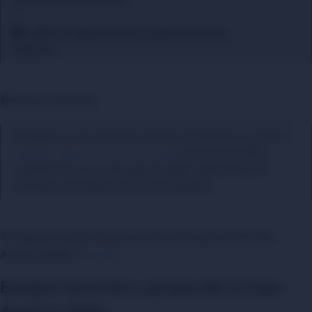
🟡 +100 mercados en los partidos de la Copa
América
🟢
Bonus en bet365:
Escogimos a este operador para la Copa América y para las
apuestas deportivas a la Eurocopa
porque para ambas
competiciones se puede apostar, jugar y ganar efectivo
mediante este juego para la fase de grupos.
🎯
Juego de predicción para la fase de Grupos de la Copa
América 2026
en
bet365
Equipos favoritos y grupos de la Copa
América 2024