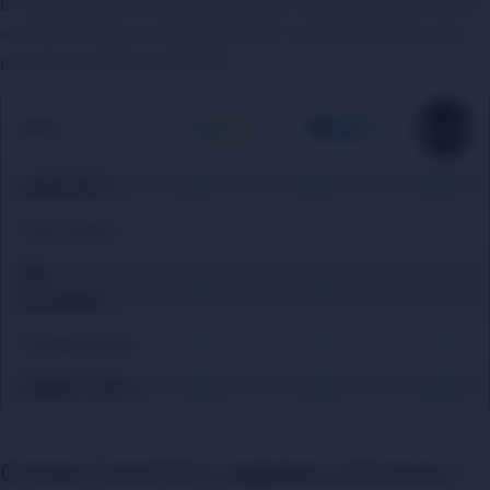
En consecuencia, las fuertes emociones estarán a la orden del día
en el Reino Unido, transformándose en oportunidades de valor
para los apostadores más fieles.
Piloto
Lando Norris
2.60
2.62
2.60
Oscar Piastri
2.60
2.62
2.70
Max
5.00
5.00
5.50
Verstappen
George Russell
12.00
12.00
12.00
Charles Leclerc
17.00
17.00
12.00
Cuotas Grand Prix Inglaterra Fórmula 1