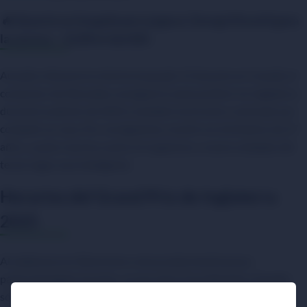
🔥
Apuesta arriesgada pero jugosa:
George Russell gana
la carrera – 12,00 en bet365.
Aunado a llevarse la victoria el pasado 15 de junio en Canadá, el
conductor de Mercedes consiguió la ‘pole position’ en Inglaterra
durante la edición de 2024 y también lucirá extra-motivado por
competir en casa. Por consiguiente, invertir en el británico de 27
años, y quien marcha cuarto en la general, a nueve unidades del
tercer lugar, luce inteligente.
Horarios del Grand Prix de Inglaterra
2025
Al celebrarse en Silverstone, esta prueba tendrá pocas
particularidades horarias, ya que entre Gran Bretaña y España
sólo hay una hora de diferencia en favor de los segundos,