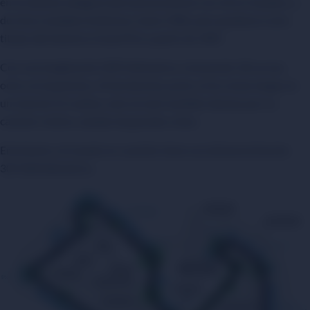
en la máxima categoría del automovilismo con otros trazados, y
de otras ciudades británicas, hasta 1986, para quedarse como
titular del histórico Grand Prix a partir de 1987.
Con una longitud de 5.891 kilómetros, incluyendo 18 curvas;
ocho a la izquierda y 10 de derecha, junto a tres rectas largas en
un total de 52 vueltas, este circuito también destaca por su
carácter místico, aislado de grandes urbes.
Entretanto, el trazado en cuestión tiene una distancia final de
307.020 kilómetros.