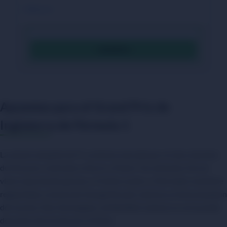
888sport
OFERTA
Apuestas para el Grand Prix de
Inglaterra de Fórmula 1
La actual campaña de F1 continúa marcada por el claro dominio
de McLaren, motivado a Norris y Piastri. No obstante, Ferrari
viene repuntando gracias a Charles Leclerc y Mercedes mantiene
regularidad, cortesía de George Russell, mientras al tetracampeón
del mundo, Max Verstappen, de Red Bull, todavía no se le puede
descartar de la lucha por el título.