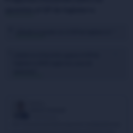
apuestas al GP de Inglaterra
¿Dónde se puede ver el GP de Inglaterra?
¿Quién es el favorito a ganar el GP de
Inglaterra 2025 según las casas de
apuestas?
Autores
John R. Griswold
139 Artículos
John Griswold, periodista deportivo multiplataformas
con amplia experiencia trabajando en fuentes como