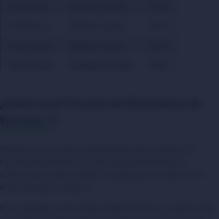
FP2 (Libres)
Viernes 4 de julio
17:00
FP3 (Libres)
Sábado 5 de julio
12:30
Pole Position
Sábado 5 de julio
16:00
Gran Premio
Domingo 6 de julio
16:00
¿Cómo es el Circuito de Silverstone de
Fórmula 1?
Ubicado en el condado de Northamptonshire, Inglaterra, el
Circuito de Silverstone es el más antiguo de la Fórmula 1,
mientras que también alberga competiciones del calibre de la
Moto GP, Moto 2 y Moto 3.
Pese a albergar carreras desde 1948, Silverstone compartió sede