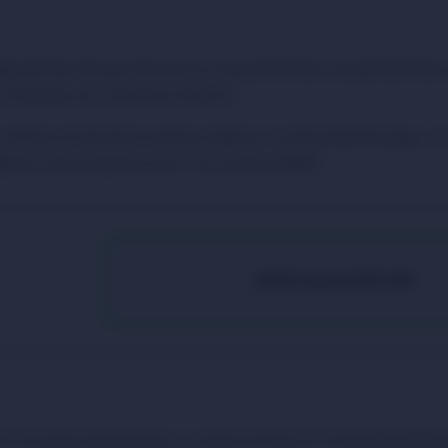
gunda favorita para llevarse la Copa del Mundo. Su plantilla tien
o Madueke, por mencionar algunos.
bido al nivel de los equipos ingleses. La intensidad de juego, sus v
laterra sale campeón es de 7.52 y la tiene 20Bet.
100% hasta EUR 100
 Es la actual subcampeona, y se llevó el título en el Mundial 2018