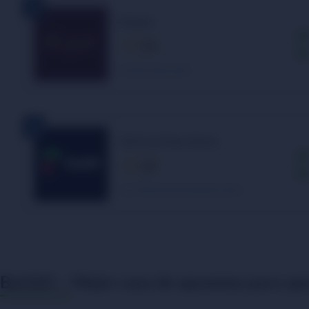
Borgata
4/5
Leer Borgata reseña
Fliff Social Sportsbook
4/5
Leer Fliff Social Sportsbook reseña
Bet365 – Mejor casa de apuestas para ap