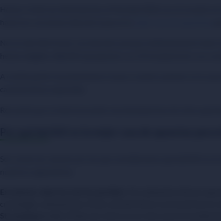
Hemos vivido las eliminatorias al Mundial 2026 con el corazón en 
hacernos una buena idea de la que es la
mejor casa de apuestas
pa
No ha sido fácil tomar una decisión porque evidentemente todos lo
hemos elegido a Bet365 que gracias a su UX excepcional y sus cuo
A continuación te presentamos la que a nuestro parecer es la cas
características especiales.
Recuerda que si estás buscando recomendaciones de cómo aposta
Por qué bet365 es la mejor casa de apuestas para 
Son varias las razones por las que consideramos que bet365 es el 
nuestros argumentos:
Excelente cobertura de los partidos
: No solamente ofrecen apues
cronología y alineaciones. Estas características se encuentran en 
Streaming en vivo
: Si bien por ahora no es claro que el mundial d