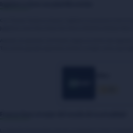
Inglaterra tiene una plantilla estelar
Con Thomas Tuchel en el banco, Inglaterra se posiciona como la se
jugadores como Harry Kane, Eze, Marcus Rashford, Bukayo Saka 
Además, las apuestas a la Premier League son de las más seguidas, de
Tres Leones, grandes aspirantes al título. La mejor cuota a que Ing
20Bet
4
/5
Francia tiene al mejor del mundo de la actualidad
La selección francesa lleva más de una década en el top 3 mundial.