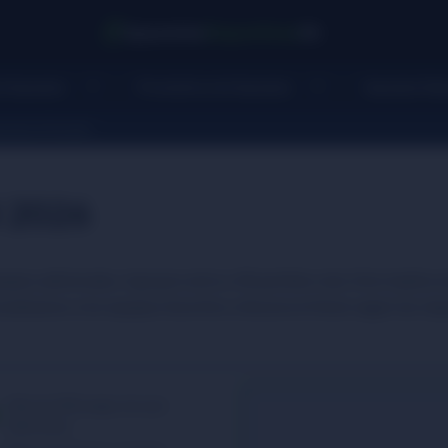
e Apuestas
Pronósticos de Apuestas
Apuestas Dep
uestas al Mundial
l 2026
equipos adicionales, 4 grupos extra y 40 partidos más. Esto implic
lizamos a los equipos favoritos a llevarse el título según las mej
Más de 500 juegos de azar
diferentes