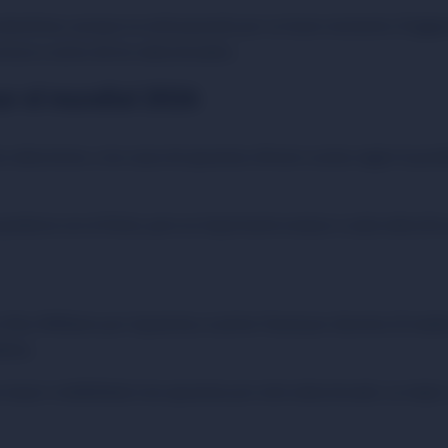
e subestimar, aunque no esté pasando por un buen momento. El giga
onoce a varios de los seleccionados.
nar el mundial 2026
as selecciones, y las casas de apuestas ofrecen cuotas según la posi
 quedarse con el título, pero es importante evaluar a cada selecció
ne a Nico Williams por izquierda y Lamine Yamal por derecha. El med
lista.
 mayor credibilidad a las apuestas por este seleccionado. La mejo