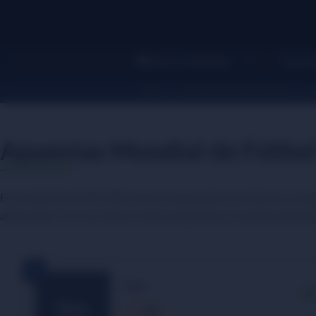
🎁 Bonos de Apuestas
Casas d
Home
Top sitios de apuestas de fútbol
Ap
Apuestas Mundial de Fútbo
El mundial de la FIFA 2026 será el más grande de la historia: 16 
aficionados. Por ese motivo, hemos preparado un artículo donde ana
Stake
4/5