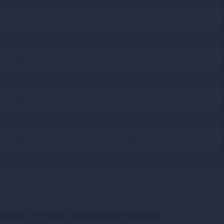
6.50
6.03
7.00
7.52
9.00
8.09
9.00
9.09
10.00
12.90
13.00
12.88
19.00
20.82
23.00
27.49
inantes en las ligas más importantes del planeta.